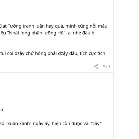
à Đạt Tường tranh luận hay quá, mình cũng nỗi máu
iêu "Nhất long phân lưỡng Hổ", ai nhè đâu bị
tui coi dzậy chứ hổng phải dzậy đâu, tích cực tích
#24
àn.
số "xuân xanh" ngày ấy, hiện còn được vài "cây"