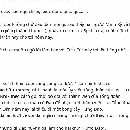
 dzậy sao ngủ chzời,...xúc động quá..qu..á....
gồi đọc không chứ đâu dám nói gì, sau thấy hai người Minh Kỳ v
 giống thằng khùng...), nhảy ra như Lưu Bị khi xưa, xuất một ch
i trên này cho tới hôm nay.
ỡ chưa muốn ngõ lời làm bạn với Tiểu Cúc này thì lên tiếng nhé....
in xỏ" (hihhii) cuối cùng cũng có được 1 tấm hình khá cũ.
áo hữu Thượng Nhi Thanh là một Ủy viên tổng đoàn của TNHDD.
i - theo cách gọi thời đó đối với thành viên của Tổng đoàn.
 ra thì có ba tua màu cờ Đạo để nhận biết thành viên của Tổng đo
h Dần năm nay lại thiếu đi một bóng cây Hưng Đạo.
 đã lần lượt về với đại ngàn nhưng "măng" chưa thấy mọc. Trong 
hững gì Đạo huynh đã làm cho hai chữ "Hưng Đạo".