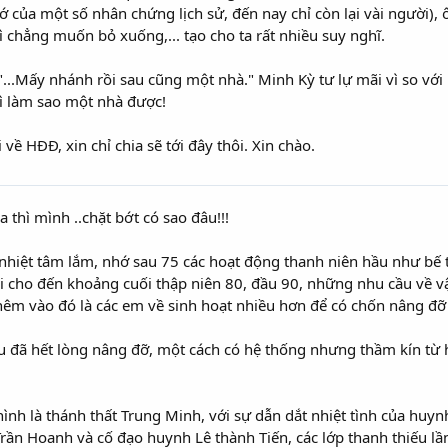
nhớ của một số nhân chứng lịch sử, đến nay chỉ còn lại vài người)
ì chẳng muốn bỏ xuống,... tạo cho ta rất nhiều suy nghĩ.
i:"...Mấy nhánh rồi sau cũng một nhà." Minh Kỳ tư lự mãi vì so với
ì làm sao một nhà được!
i về HĐĐ, xin chỉ chia sẽ tới đây thôi. Xin chào.
 thì mình ..chặt bớt có sao đâu!!!
nhiệt tâm lắm, nhớ sau 75 các hoạt động thanh niên hầu như bế 
ãi cho đến khoảng cuối thập niên 80, đầu 90, những nhu cầu về vậ
êm vào đó là các em về sinh hoạt nhiều hơn để có chốn nâng đỡ 
u đã hết lòng nâng đỡ, một cách có hệ thống nhưng thầm kín từ 
hình là thánh thất Trung Minh, với sự dẫn dắt nhiệt tình của huyn
rần Hoanh và cố đạo huynh Lê thành Tiến, các lớp thanh thiếu lần 