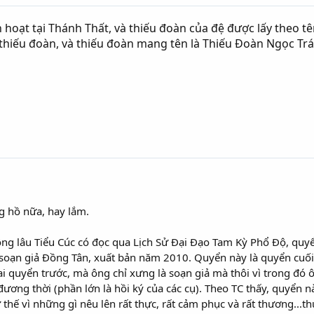
 hoạt tại Thánh Thất, và thiếu đoàn của đệ được lấy theo 
hiếu đoàn, và thiếu đoàn mang tên là Thiếu Đoàn Ngọc Trá
g hồ nữa, hay lắm.
g lâu Tiểu Cúc có đọc qua Lịch Sử Đại Đạo Tam Kỳ Phổ Độ, quyể
 soạn giả Đồng Tân, xuất bản năm 2010. Quyển này là quyển cuố
i quyển trước, mà ông chỉ xưng là soạn giả mà thôi vì trong đó ôn
đương thời (phần lớn là hồi ký của các cụ). Theo TC thấy, quyển 
 thế vì những gì nêu lên rất thực, rất cảm phục và rất thương..