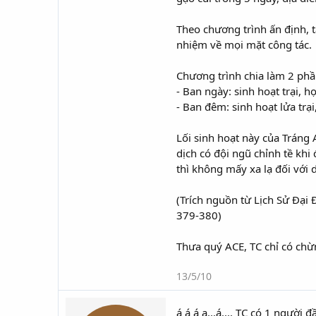
Theo chương trình ấn định, 
nhiệm về mọi mặt công tác.
Chương trình chia làm 2 phầ
- Ban ngày: sinh hoạt trại, họ
- Ban đêm: sinh hoạt lửa trạ
Lối sinh hoạt này của Tráng 
dịch có đội ngũ chỉnh tề khi
thì không mấy xa lạ đối với 
(Trích nguồn từ Lịch Sử Đại
379-380)
Thưa quý ACE,
TC chỉ có chừ
13/5/10
á á á a...á.... TC có 1 người đầ