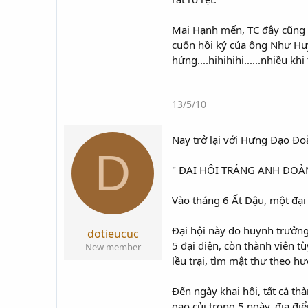
Mai Hạnh mến, TC đây cũng l
cuốn hồi ký của ông Như Huy T
hứng....hihihihi......nhiều k
13/5/10
Nay trở lại với Hưng Đạo Đo
D
" ĐẠI HỘI TRÁNG ANH ĐOÀ
Vào tháng 6 Ất Dậu, một đại
Đại hội này do huynh trưởn
dotieucuc
5 đại diện, còn thành viên t
New member
lều trại, tìm mật thư theo hướ
Đến ngày khai hội, tất cả t
gạo củi trong 5 ngày, địa đi