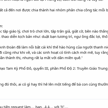
tất cả đến nơi được chia thành hai nhóm phân chia công tác mỗi 
n:
c tập giáo lý, chơi trò chơi lớn, tập trận giả, giật cờ, bên nào thắ
i, thao diễn kịch bản như: duật bạn tương trì, ngư ông đắc lợi, th
Anh Đoàn đã làm nỗi bật cái khí thế hào hùng của người thanh ni
 đi cũng như khi về, và các sinh hoạt có tính cách mới mẽ, tuy rằn
dân thành thị, nhưng rất lạ mắt với dân miền quê."
 Đạo Tam Kỳ Phổ Đô, quyển III, phần Phổ Độ 2: Truyền Giáo Trun
ng đó thôi, ai có gì hay thì hê lên một tiếng để bà con cùng thư
u tiên request làm.... bạn...á á.... với TC....