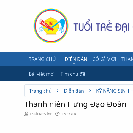
TRANG CHỦ
DIỄN ĐÀN
CÓ GÌ MỚI
THÀN
Bài viết mới
Tìm chủ đề
Trang chủ
Diễn đàn
KỸ NĂNG SINH 
Thanh niên Hưng Đạo Đoàn
N
N
TraiDatViet
25/7/08
g
g
ư
à
ờ
y