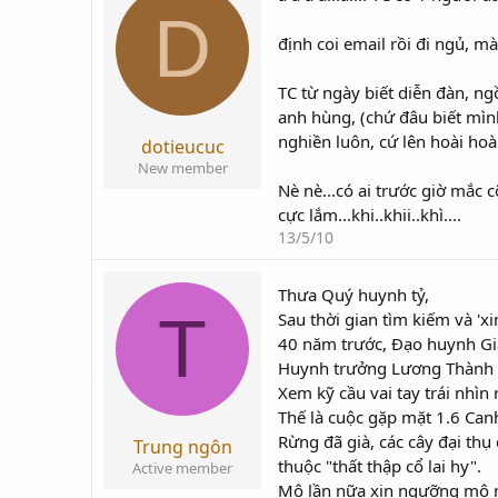
D
định coi email rồi đi ngủ, mà
TC từ ngày biết diễn đàn, n
anh hùng, (chứ đâu biết mình
nghiền luôn, cứ lên hoài hoà
dotieucuc
New member
Nè nè...có ai trước giờ mắc c
cực lắm...khi..khii..khì....
13/5/10
Thưa Quý huynh tỷ,
T
Sau thời gian tìm kiếm và 'x
40 năm trước, Đạo huynh Gi
Huynh trưởng Lương Thành Nh
Xem kỹ cầu vai tay trái nhìn
Thế là cuộc gặp mặt 1.6 Can
Rừng đã già, các cây đại thụ
Trung ngôn
thuộc "thất thập cổ lai hy".
Active member
Mộ lần nữa xin ngưỡng mộ n