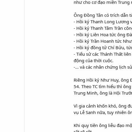
như cho cơ đạo miền Trung 
Ông Đồng Tân có trích dẫn t
- Hồi ký Thanh Long Lương vĩ
- Hồi ký Thanh Tâm Trần côn
- Hồi ký Liên Hoa tức ông Đ
- Hồi ký Trần Hoanh tức Nh
- Hồi ký đồng tử Chí Bửu, t
- Tiểu sử các Thánh Thất liên
động của thời cuộc.
-... và các nhân chứng lịch 
Riêng Hồi ký Như Huy, ông Đ
54. Theo TC tìm hiểu thì ông
Trung Minh, ông là Hội Trưở
Vì gia cảnh khốn khó, ông đ
vụ Lễ Sanh nữa, tuy nhiên ô
Khi quy tiên ông liễu đạo mộ
rất rõ rệt.