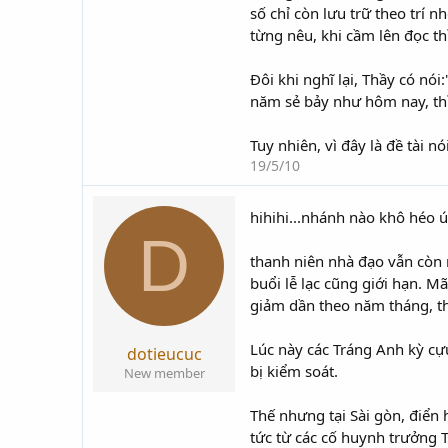
số chỉ còn lưu trữ theo trí 
từng nêu, khi cầm lên đọc th
Đôi khi nghĩ lại, Thầy có nó
năm sẻ bảy như hôm nay, th
Tuy nhiên, vì đây là đề tài nó
19/5/10
hihihi...nhánh nào khô héo úa
D
thanh niên nhà đạo vẫn còn 
buổi lễ lạc cũng giới hạn. M
giảm dần theo năm tháng, th
Lúc này các Tráng Anh kỳ cự
dotieucuc
bị kiểm soát.
New member
Thế nhưng tại Sài gòn, điển 
tức từ các cố huynh trưởng T