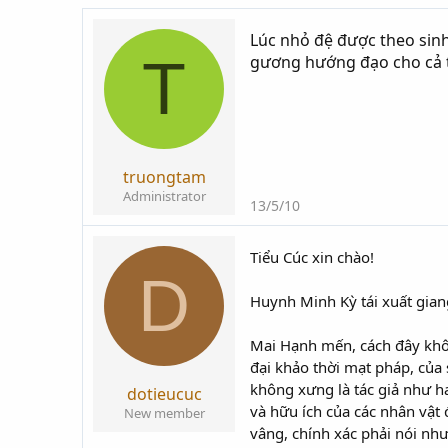
i
g
k
ử
Lúc nhỏ đệ được theo sinh
T
h
i
gương hướng đạo cho cả t
ở
i
t
ạ
o
truongtam
Administrator
13/5/10
Tiểu Cúc xin chào!
D
Huynh Minh Kỳ tái xuất gian
Mai Hạnh mến, cách đây khôn
đại khảo thời mạt pháp, của
không xưng là tác giả như ha
dotieucuc
và hữu ích của các nhân vật 
New member
vâng, chính xác phải nói như