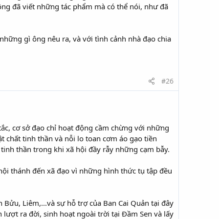
, ông đã viết những tác phẩm mà có thể nói, như đã
 những gì ông nêu ra, và với tình cảnh nhà đạo chia
#26
tắc, cơ sở đạo chỉ hoạt động cầm chừng với những
t chất tinh thần và nỗi lo toan cơm áo gạo tiền
tinh thần trong khi xã hội đầy rẫy những cạm bẫy.
hội thánh đến xã đạo vì những hình thức tụ tập đều
h Bửu, Liêm,...và sự hỗ trợ của Ban Cai Quản tại đây
lượt ra đời, sinh hoạt ngoài trời tại Đầm Sen và lấy