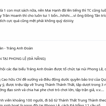
à 1 con mọt sách nữa, nên Mai Hạnh đã lên tiếng thì TC cũng luô
rần Hoanh thì cho luôn tui 1 bổn...hihihi....vì ông Đồng Tân trích
hi tích cực quá cũng mệt phải không quý dziiiiiỵ
àn - Tráng Anh Đoàn
N TẠI PHONG LỆ (ĐÀ NẴNG)
 hội các đại biểu Tráng Anh Đoàn được tổ chức tại núi Phong Lệ
g Cao hữu Chí đề xướng và điều động dước quyền bảo trợ của Qu
ùy ý, được triệu tập về Trung Thành Thánh Thất, tập dượt trong 3
ng đạo sinh và chia hai phe chơi trò chơi lớn, tập trận giả, v.v....
hành viên khoảng 100 người, đi bộ từ Thánh Thất Trung Thành the
ểm sinh hoạt là ngọn đồi tại Phong Lệ, cách Đà Nẵng 12 cây số.