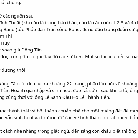
nói chung.
ừ các nguồn sau:
nh Thuật (khi còn là trong bản thảo, còn lá các cuốn 1,2,3 và 4 
g Bang (tức Pháp đàn Trần công Bang, đứng đầu trong đoàn sứ g
àm Thi
ư Huy
ức soạn giả Đồng Tân
 đới, trong đó có ghi đầy đủ các sự kiện. Một số tài liệu tiểu sử 
sử đương thời
ồng Tân có trích lục ra khoảng 22 trang, phần lớn nói về khoảng
 Trần Hoanh gia nhập và sinh hoạt đạo rất sớm, sau khi ra tù, ông
ng cùng thời với ông Lễ Sanh Đầu Họ Lê Thành Tiến.
ược thánh thất và hội thánh chuẩn phê cho một miếng đất để mưu
ng vẫn sinh hoạt và thường đỡ đầu về tinh thần cho rất nhiều bổn
t cách nhẹ nhàng trong giấc ngủ, đến sáng con cháu biết thì ông 