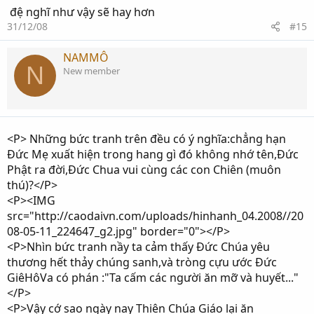
đệ nghĩ như vậy sẽ hay hơn
31/12/08
#15
NAMMÔ
N
New member
<P> Những bức tranh trên đều có ý nghĩa:chẳng hạn
Đức Mẹ xuất hiện trong hang gì đó không nhớ tên,Đức
Phật ra đời,Đức Chua vui cùng các con Chiên (muôn
thú)?</P>
<P><IMG
src="http://caodaivn.com/uploads/hinhanh_04.2008//20
08-05-11_224647_g2.jpg" border="0"></P>
<P>Nhìn bức tranh nầy ta cảm thấy Đức Chúa yêu
thương hết thảy chúng sanh,và tròng cựu ước Đức
GiêHôVa có phán :"Ta cấm các người ăn mỡ và huyết..."
</P>
<P>Vậy cớ sao ngày nay Thiên Chúa Giáo lại ăn