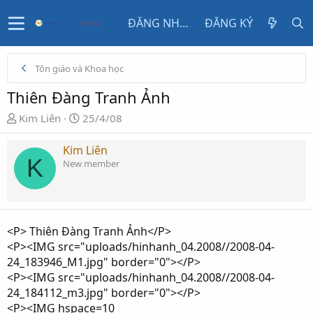
ĐĂNG NHẬP
ĐĂNG KÝ
Tôn giáo và Khoa học
Thiên Đàng Tranh Ảnh
N
N
Kim Liên
25/4/08
g
g
ư
à
Kim Liên
K
ờ
y
New member
i
g
k
ử
h
i
ở
<P> Thiên Đàng Tranh Ảnh</P>
i
<P><IMG src="uploads/hinhanh_04.2008//2008-04-
t
24_183946_M1.jpg" border="0"></P>
ạ
<P><IMG src="uploads/hinhanh_04.2008//2008-04-
o
24_184112_m3.jpg" border="0"></P>
<P><IMG hspace=10