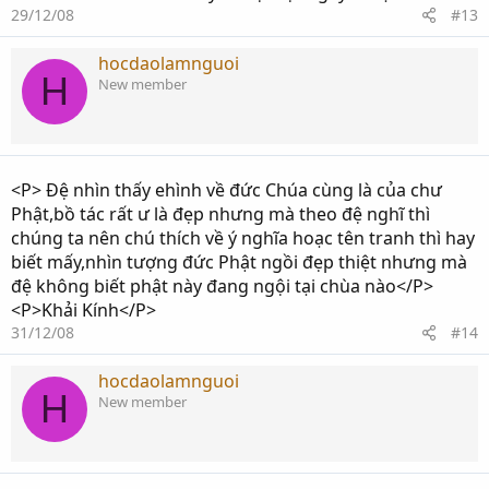
29/12/08
#13
hocdaolamnguoi
H
New member
<P> Đệ nhìn thấy ehình về đức Chúa cùng là của chư
Phật,bồ tác rất ư là đẹp nhưng mà theo đệ nghĩ thì
chúng ta nên chú thích về ý nghĩa hoạc tên tranh thì hay
biết mấy,nhìn tượng đức Phật ngồi đẹp thiệt nhưng mà
đệ không biết phật này đang ngội tại chùa nào</P>
<P>Khải Kính</P>
31/12/08
#14
hocdaolamnguoi
H
New member