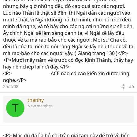
nhưng bây giờ những đều đó cao quá sức các ngươi.
Lúc nào Thần lẽ thật sẽ đến, thì Ngài dẫn các ngươi vào
mọi lẽ thật; vì Ngài không nói tự mình, như nói mọi đều
mình đã nghe, và tỏ bày cho các ngươi những sự sẽ đến.
Ấy chính Ngài sẽ làm sáng danh ta, vì Ngài sẽ lấy đều
thuộc về ta mà rao-bảo cho các ngươi. Mọi sự Cha có,
đều là của ta, nên ta nói rằng Ngài sẽ lấy đều thuộc về ta
mà rao-bảo cho các ngươi vậy. ( Giăng trang 130 )</P>
<P>Mười mấy năm về trước có đọc Kinh Thánh, thấy hay
hay nên chép lại nơi đây.</P>
<P> ACE nào có cao kiến xin được lắng
nghe.</P>
25/4/08
#6
thanhy
T
New member
<P> Mặc dù đã lìa bỏ cõi trần giả tạm này để trở về bên