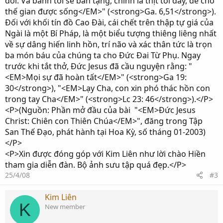
đời. Và bánh tôi sẽ ban tặng, chính là thịt tôi đây, để cho
thế gian được sống</EM>" (<strong>Ga. 6,51</strong>).
Đối với khối tín đồ Cao Đài, cái chết trên thập tự giá của
Ngài là một Bí Pháp, là một biểu tượng thiêng liêng nhất
về sự dâng hiến linh hồn, trí não và xác thân tức là trọn
ba món báu của chúng ta cho Đức Đai Từ Phụ. Ngay
trước khi tắt thở, Đức Jesus đã cầu nguyện rằng: "
<EM>Mọi sự đã hoàn tất</EM>" (<strong>Ga 19:
30</strong>), "<EM>Lạy Cha, con xin phó thác hồn con
trong tay Cha</EM>" (<strong>Lc 23: 46</strong>).</P>
<P>(Nguồn: Phần mở đầu của bài "<EM>Đức Jesus
Christ: Chiên con Thiên Chúa</EM>", đăng trong Tập
San Thế Đạo, phát hành tại Hoa Kỳ, số tháng 01-2003)
</P>
<P>Xin được đóng góp với Kim Liên như lời chào Hiền
tham gia diễn đàn. Bộ ảnh sưu tập quá đẹp.</P>
25/4/08
#3
Kim Liên
K
New member