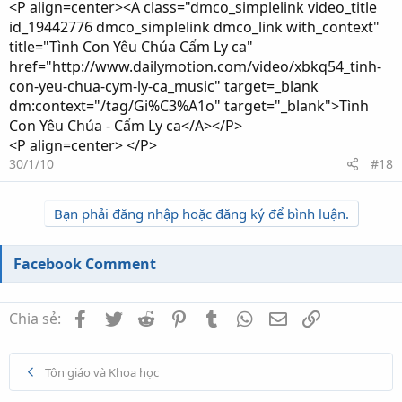
<P align=center><A class="dmco_simplelink video_title
id_19442776 dmco_simplelink dmco_link with_context"
title="Tình Con Yêu Chúa Cẩm Ly ca"
href="http://www.dailymotion.com/video/xbkq54_tinh-
con-yeu-chua-cym-ly-ca_music" target=_blank
dm:context="/tag/Gi%C3%A1o" target="_blank">Tình
Con Yêu Chúa - Cẩm Ly ca</A></P>
<P align=center> </P>
30/1/10
#18
Bạn phải đăng nhập hoặc đăng ký để bình luận.
Facebook Comment
Facebook
Twitter
Reddit
Pinterest
Tumblr
WhatsApp
Email
Link
Chia sẻ:
Tôn giáo và Khoa học