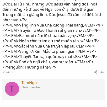
Đức Đại Từ Phụ, nhưng Đức Jesus vẫn hằng đoái hoài
đến những kẻ thuộc về Ngài còn ở lại dưới thế gian.
Trong một lần giáng linh, Đức Jesus đã cầm cơ đề bài thi
như sau: </P>
<P><EM>Vâng lịnh Vua Cha xuống Thái bang,</EM></P>
<P><EM>Truyền ra Đạo Thánh rất gian nan.</EM></P>
<P><EM>Ba mươi năm lẽ chưa toàn vẹn,</EM></P>
<P><EM>Ngàn chín trăm dư thế muốn tàn.</EM></P>
<P><EM>Sắc lệnh Vua Cha truyền lập lại,</EM></P>
<P><EM>Vâng lời Kim Mẫu tá phàm gian.</EM></P>
<P><EM>Thuyết đàn vạn quốc nay mai sẽ,</EM></P>
<P><EM>Phổ độ ngũ châu, vạn sự toàn.</EM></P>
<P>(Nguồn: Thượng dẫn)</P>
25/4/08
#7
TamNgu
T
New member