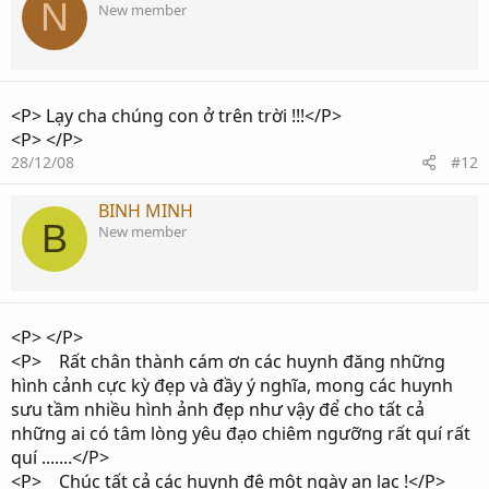
N
New member
<P> Lạy cha chúng con ở trên trời !!!</P>
<P> </P>
28/12/08
#12
BINH MINH
B
New member
<P> </P>
<P> Rất chân thành cám ơn các huynh đăng những
hình cảnh cực kỳ đẹp và đầy ý nghĩa, mong các huynh
sưu tầm nhiều hình ảnh đẹp như vậy để cho tất cả
những ai có tâm lòng yêu đạo chiêm ngưỡng rất quí rất
quí .......</P>
<P> Chúc tất cả các huynh đệ một ngày an lạc !</P>