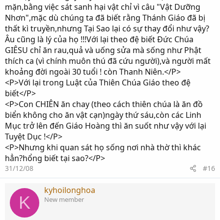
mặn,bằng việc sát sanh hại vật chỉ vì câu "Vật Dưỡng
Nhơn",mặc dù chúng ta đã biết rằng Thánh Giáo đã bị
thất kì truyền,nhưng Tại Sao lại có sự thay đổi như vậy?
Âu cũng là lý của họ !!!Với lại theo đệ biết Đức Chúa
GIÊSU chỉ ăn rau,quả và uống sửa mà sống như Phật
thích ca (vì chính muôn thú đã cứu người),và người mất
khoảng đời ngoài 30 tuổi ! còn Thanh Niên.</P>
<P>Với lại trong Luật của Thiên Chúa Giáo theo đệ
biết</P>
<P>Con CHIÊN ăn chay (theo cách thiên chúa là ăn đồ
biển không cho ăn vật cạn)ngày thứ sáu,còn các Linh
Mục trở lên đến Giáo Hoàng thì ăn suốt như vậy với lại
Tuyệt Dục !</P>
<P>Nhưng khi quan sát họ sống nơi nhà thờ thì khác
hẳn?hổng biết tại sao?</P>
31/12/08
#16
kyhoilonghoa
K
New member