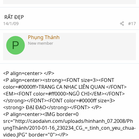
RẤT ĐẸP
14/1/09
#17
Phụng Thánh
P
New member
<P align=center> </P>
<P align=center><strong><FONT size=3><FONT
color=#0000ff>TRANG CA NHẠC LIÊN QUAN </FONT>
<EM><FONT color=#ff0000>NGŨ CHI</EM></FONT>
</strong></FONT><FONT color=#0000ff size=3>
<strong> ĐẠI ĐẠO</strong></FONT> </P>
<P align=center><IMG border=0
src="http://caodaivn.com/uploads/hinhanh_07.2008/Ph
ụngThánh/2010-01-16_230234_CG_=_tinh_con_yeu_chua-
video.JPG" border="0"></P>