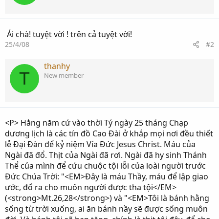
Ái chà! tuyệt vời ! trên cả tuyệt vời!
25/4/08
#2
thanhy
T
New member
<P> Hằng năm cứ vào thời Tý ngày 25 tháng Chạp
dương lịch là các tín đồ Cao Đài ở khắp mọi nơi đều thiết
lễ Đại Đàn để kỷ niệm Vía Đức Jesus Christ. Máu của
Ngài đã đổ. Thịt của Ngài đã rơi. Ngài đã hy sinh Thánh
Thể của mình để cứu chuộc tội lỗi của loài người trước
Đức Chúa Trời: "<EM>Đây là máu Thầy, máu để lập giao
ước, đổ ra cho muôn người được tha tội</EM>
(<strong>Mt.26,28</strong>) và "<EM>Tôi là bánh hằng
sống từ trời xuống, ai ăn bánh nầy sẽ được sống muôn