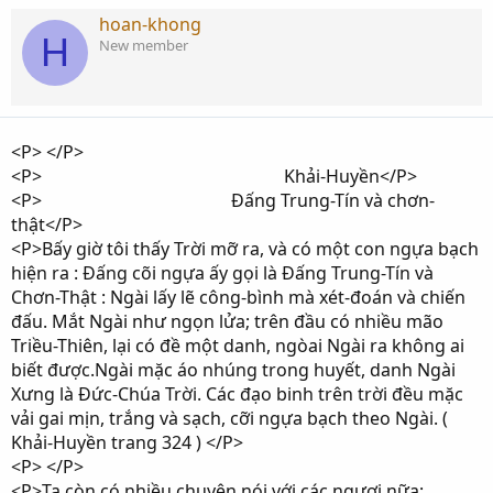
hoan-khong
H
New member
<P> </P>
<P> Khải-Huyền</P>
<P> Đấng Trung-Tín và chơn-
thật</P>
<P>Bấy giờ tôi thấy Trời mỡ ra, và có một con ngựa bạch
hiện ra : Đấng cõi ngựa ấy gọi là Đấng Trung-Tín và
Chơn-Thật : Ngài lấy lẽ công-bình mà xét-đoán và chiến
đấu. Mắt Ngài như ngọn lửa; trên đầu có nhiều mão
Triều-Thiên, lại có đề một danh, ngòai Ngài ra không ai
biết được.Ngài mặc áo nhúng trong huyết, danh Ngài
Xưng là Đức-Chúa Trời. Các đạo binh trên trời đều mặc
vải gai mịn, trắng và sạch, cỡi ngựa bạch theo Ngài. (
Khải-Huyền trang 324 ) </P>
<P> </P>
<P>Ta còn có nhiều chuyện nói với các ngươi nữa;