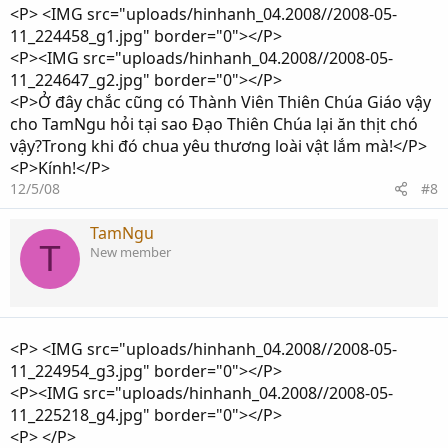
<P> <IMG src="uploads/hinhanh_04.2008//2008-05-
11_224458_g1.jpg" border="0"></P>
<P><IMG src="uploads/hinhanh_04.2008//2008-05-
11_224647_g2.jpg" border="0"></P>
<P>Ở đây chắc cũng có Thành Viên Thiên Chúa Giáo vậy
cho TamNgu hỏi tại sao Đạo Thiên Chúa lại ăn thịt chó
vậy?Trong khi đó chua yêu thương loài vật lắm mà!</P>
<P>Kính!</P>
12/5/08
#8
TamNgu
T
New member
<P> <IMG src="uploads/hinhanh_04.2008//2008-05-
11_224954_g3.jpg" border="0"></P>
<P><IMG src="uploads/hinhanh_04.2008//2008-05-
11_225218_g4.jpg" border="0"></P>
<P> </P>