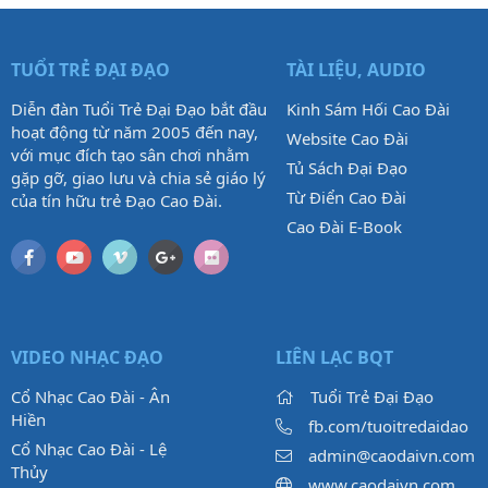
TUỔI TRẺ ĐẠI ĐẠO
TÀI LIỆU, AUDIO
Diễn đàn Tuổi Trẻ Đại Đạo bắt đầu
Kinh Sám Hối Cao Đài
hoạt động từ năm 2005 đến nay,
Website Cao Đài
với mục đích tạo sân chơi nhằm
Tủ Sách Đại Đạo
gặp gỡ, giao lưu và chia sẻ giáo lý
Từ Điển Cao Đài
của tín hữu trẻ Đạo Cao Đài.
Cao Đài E-Book
VIDEO NHẠC ĐẠO
LIÊN LẠC BQT
Cổ Nhạc Cao Đài - Ân
Tuổi Trẻ Đại Đạo
Hiền
fb.com/tuoitredaidao
Cổ Nhạc Cao Đài - Lệ
admin@caodaivn.com
Thủy
www.caodaivn.com