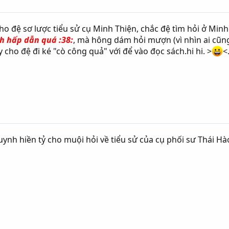
o đệ sơ lược tiểu sử cụ Minh Thiện, chắc đệ tìm hỏi ở Minh
h hấp dẫn quá :38:
, mà hông dám hỏi mượn (vì nhìn ai cũng 
 cho đệ đi ké "cò công quả" với để vào đọc sách.hi hi. >
<
huynh hiền tỷ cho muội hỏi về tiểu sử của cụ phối sư Thái 