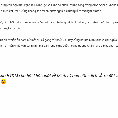
ùng chư đạo hữu cộng ưu, cộng lạc, vui khổ có nhau, chung sống trong quyền-pháp, không
n Tiên cốt Phật, cũng không sao tránh được nghiệp chướng làm trở ngại bước tu.
ó, tấn thối lưỡng nan, nhưng cũng cố gắng lấy lòng mình vận dụng, tạo nên cơ sở pháp-quyề
ên một ít be hồ.
ủa chư thiên ân nam nữ một sự cố gắng rất nhiều, ai nấy cũng nổ lực bình sanh vì đại nghĩa,
iên ân nên vì bá vạn sanh linh mà dành cho công cuộc hoằng dương Chánh-pháp một phần cá
, xin HTĐM cho bài khái quát về Minh Lý bao gồm: lịch sử ra đời
.