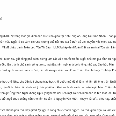
HỦ
g 8-1897) trong một gia đình đạo đức Nho giáo tại tỉnh Long An, làng Lợi Bình Nhơn. Thân 
ân mẫu Ngài là bà Lâm Thị Chợ nhưng quê nội xưa kia ở trấn Củ Chi, huyện Hốc Môn, sau đến
ân – MLMS pháp danh Toàn Lạc, Tôn Thị Sáu – MLMS pháp danhToàn Kiết và em trai Tôn Văn Lâ
hái Minh Sư, giữ công phá cách, siêng làm các việc phước thiện. Ngôi nhà nơi gia đình cư ng
nh đều lên thành phố sanh sống tạo sự nghiệp, nên ngôi nhà bỏ không, nhờ các đạo hữu Minh
 đường chỉ còn có hai vị sư cô, nên đã xin gia nhập vào Chùa Thiên Khánh thuộc Tỉnh hội Ph
o học chữ Nho, cho đến khi phong trào học chữ quốc ngữ để đi làm nổi lên thì ông thân Ngà
xóm, gia đình nhân dân chưa có ý thức phải làm khai sanh khi sanh con nên Ngài Minh Thiện 
 tên gì? Ông thân Ngài không kịp suy nghĩ mà nói liền một cái tên bình dân là tên một loài t
 Việt ngữ chưa thông nên cho liền họ tên là Nguyễn Văn Miết – thay vì là Mít). Việc này, chún
ệc với chánh phủ thời bấy giờ được gọi là công chức chánh ngạch. Có thời gian Ngài ra làm 
 cho rãnh, mà chết đi cũng không được. Thấy rõ cuộc đời là bể khổ, sầu đau, nên từ đó Ngà