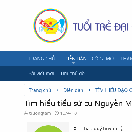
TRANG CHỦ
DIỄN ĐÀN
CÓ GÌ MỚI
THÀN
Bài viết mới
Tìm chủ đề
Trang chủ
Diễn đàn
TÌM HIỂU ĐẠO 
Tìm hiểu tiểu sử cụ Nguyễn M
N
N
truongtam
13/4/10
g
g
ư
à
Xin chào quý huynh tỷ,
ờ
y