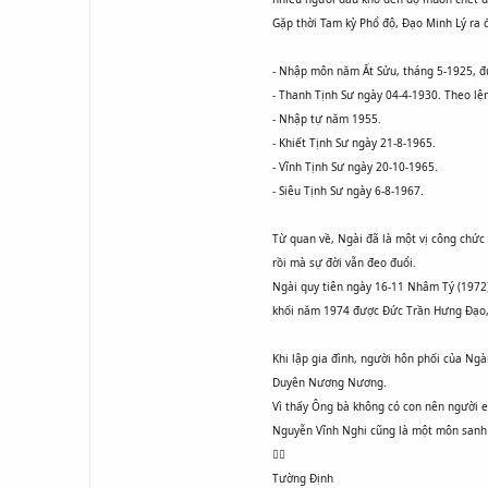
Gặp thời Tam kỳ Phổ độ, Đạo Minh Lý ra đ
- Nhập môn năm Ất Sửu, tháng 5-1925, 
- Thanh Tịnh Sư ngày 04-4-1930. Theo lệ
- Nhập tự năm 1955.
- Khiết Tịnh Sư ngày 21-8-1965.
- Vĩnh Tịnh Sư ngày 20-10-1965.
- Siêu Tịnh Sư ngày 6-8-1967.
Từ quan về, Ngài đã là một vị công chức 
rồi mà sự đời vẫn đeo đuổi.
Ngài quy tiên ngày 16-11 Nhâm Tý (1972)
khối năm 1974 được Đức Trần Hưng Đạo, 
Khi lập gia đình, người hôn phối của N
Duyên Nương Nương.
Vì thấy Ông bà không có con nên người e
Nguyễn Vĩnh Nghi cũng là một môn sanh M

Tường Định