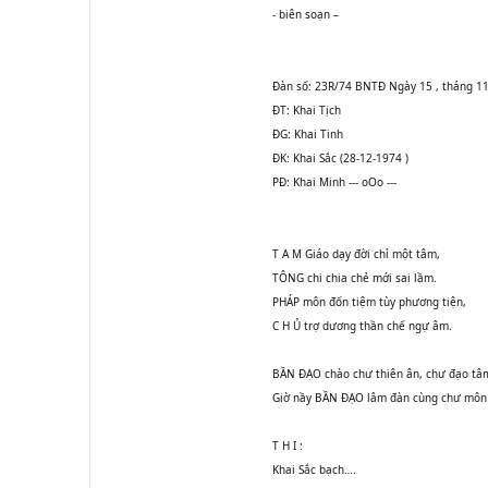
- biên soạn –
Đàn số: 23R/74 BNTĐ Ngày 15 , tháng 1
ĐT: Khai Tịch
ĐG: Khai Tinh
ĐK: Khai Sắc (28-12-1974 )
PĐ: Khai Minh --- oOo ---
T A M Giáo dạy đời chỉ một tâm,
TÔNG chi chia chẻ mới sai lầm.
PHÁP môn đốn tiệm tùy phương tiện,
C H Ủ trợ dương thần chế ngự âm.
BẦN ĐẠO chào chư thiên ân, chư đạo tâ
Giờ nầy BẦN ĐẠO lâm đàn cùng chư môn 
T H I :
Khai Sắc bạch….