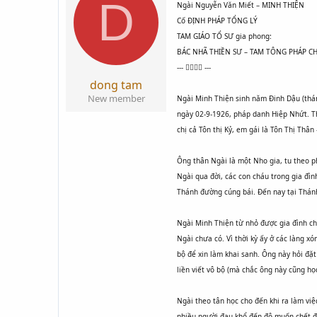
D
Ngài Nguyễn Văn Miết – MINH THIỆN
Cố ĐỊNH PHÁP TỔNG LÝ
TAM GIÁO TỔ SƯ gia phong:
BÁC NHÃ THIỀN SƯ – TAM TÔNG PHÁP C
---  ---
dong tam
New member
Ngài Minh Thiện sinh năm Đinh Dậu (thán
ngày 02-9-1926, pháp danh Hiệp Nhứt. Th
chị cả Tôn thị Kỷ, em gái là Tôn Thị Th
Ông thân Ngài là một Nho gia, tu theo p
Ngài qua đời, các con cháu trong gia đì
Thánh đường cúng bái. Đến nay tại Thánh
Ngài Minh Thiện từ nhỏ được gia đình ch
Ngài chưa có. Vì thời kỳ ấy ở các làng 
bộ để xin làm khai sanh. Ông này hỏi đặt
liền viết vô bộ (mà chắc ông này cũng học
Ngài theo tân học cho đến khi ra làm vi
nhiều người đau khổ đến độ muốn chết đi