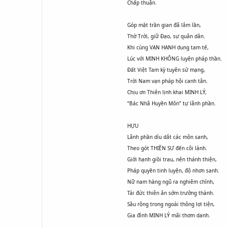
Chấp thuận.
Góp mặt trần gian đã lắm lần,
Thờ Trời, giữ Đạo, sự quân dân.
Khi cùng VẠN HẠNH dung tam tế,
Lúc với MINH KHÔNG luyện pháp thần.
Đất Việt Tam kỳ tuyên sứ mạng,
Trời Nam vạn pháp hội canh tân.
Chịu ơn Thiên lịnh khai MINH LÝ,
“Bác Nhã Huyền Môn” tự lãnh phần.
HỰU
Lãnh phần dìu dắt các môn sanh,
Theo gót THIỀN SƯ đến cõi lành.
Giới hạnh giồi trau, nên thánh thiện,
Pháp quyền tinh luyện, độ nhơn sanh.
Nữ nam hàng ngũ ra nghiêm chỉnh,
Tài đức thiên ân sớm trưởng thành.
Sâu rộng trong ngoài thông lợi tiện,
Gia đình MINH LÝ mãi thơm danh.