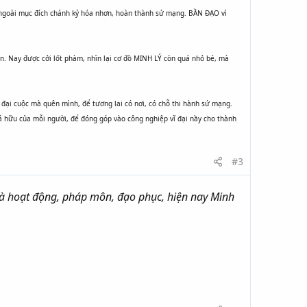
 ngoài mục đích chánh kỷ hóa nhơn, hoàn thành sứ mạng. BẦN ĐẠO vì
n. Nay được cởi lốt phàm, nhìn lại cơ đồ MINH LÝ còn quá nhỏ bé, mà
 đại cuộc mà quên mình, để tương lai có nơi, có chỗ thi hành sứ mạng.
 hữu của mỗi người, để đóng góp vào công nghiệp vĩ đại nầy cho thành
#3
 và hoạt động, pháp môn, đạo phục, hiện nay Minh