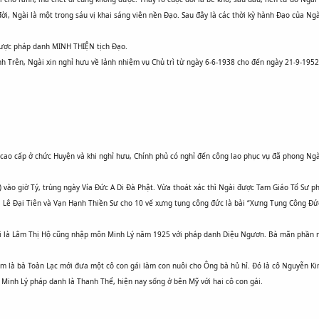
ời, Ngài là một trong sáu vị khai sáng viên nền Đạo. Sau đây là các thời kỳ hành Đạo của Ngà
được pháp danh MINH THIỆN tịch Đạo.
nh Trên, Ngài xin nghỉ hưu về lảnh nhiệm vụ Chủ trì từ ngày 6-6-1938 cho đến ngày 21-9-195
cao cấp ở chức Huyện và khi nghỉ hưu, Chính phủ có nghỉ đến công lao phục vụ đã phong Ngài 
 vào giờ Tý, trùng ngày Vía Đức A Di Đà Phật. Vừa thoát xác thì Ngài được Tam Giáo Tổ Sư 
Lê Đại Tiên và Vạn Hạnh Thiền Sư cho 10 vế xưng tụng công đức là bài “Xưng Tụng Công Đức
gài là Lâm Thị Hộ cũng nhập môn Minh Lý năm 1925 với pháp danh Diệu Ngươn. Bà mãn phần n
m là bà Toàn Lạc mới đưa một cô con gái làm con nuôi cho Ông bà hủ hỉ. Đó là cô Nguyễn Ki
inh Lý pháp danh là Thanh Thể, hiện nay sống ở bên Mỹ với hai cô con gái.