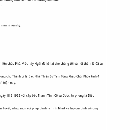
i:
2 mãn nhiệm kỳ.
lên chức Phủ. Việc này Ngài đã kể lại cho chúng tôi và nói thêm là đã tu
phong cho Thánh vị là Bác Nhã Thiền Sư Tam Tông Pháp Chủ. Khóa tịnh 4
” hiện nay.
gày 18-3-1953 với cấp bậc Thanh Tịnh Cô và được ân phong là Diệu
m Tuyết, nhập môn với pháp danh là Tịnh Nhứt và lập gia đình với ông