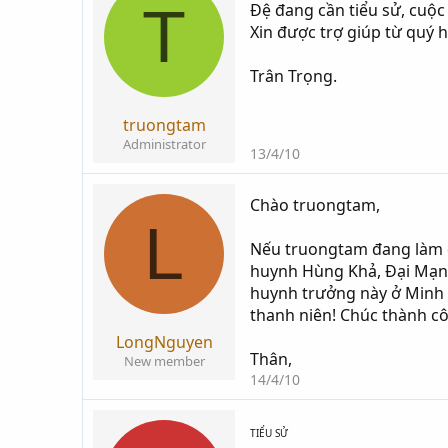
T
Đệ đang cần tiểu sử, cuộ
i
g
Xin được trợ giúp từ quý h
k
ử
h
i
Trân Trọng.
ở
i
t
truongtam
ạ
Administrator
13/4/10
o
Chào truongtam,
L
Nếu truongtam đang làm đề 
huynh Hùng Khả, Đại Mạng
huynh trưởng này ở Minh L
thanh niên! Chúc thành c
LongNguyen
Thân,
New member
14/4/10
TIỂU SỬ