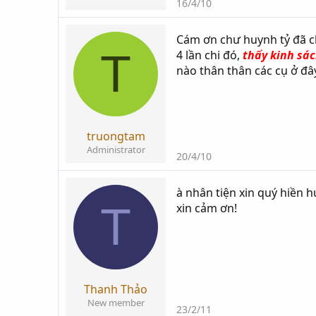
16/4/10
Cám ơn chư huynh tỷ đã ch
T
4 lần chi đó,
thấy kinh sác
nào thân thân các cụ ở đây
truongtam
Administrator
20/4/10
à nhân tiện xin quý hiền 
T
xin cảm ơn!
Thanh Thảo
New member
23/2/11