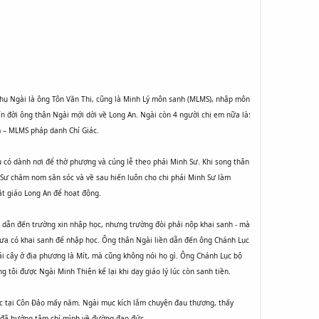
phụ Ngài là ông Tôn Văn Thi, cũng là Minh Lý môn sanh (MLMS), nhập môn
 đời ông thân Ngài mới dời về Long An. Ngài còn 4 người chị em nữa là:
m – MLMS pháp danh Chí Giác.
ụ có dành nơi để thờ phượng và cúng lễ theo phái Minh Sư. Khi song thân
 Sư chăm nom săn sóc và về sau hiến luôn cho chi phái Minh Sư làm
ật giáo Long An để hoạt động.
i dẫn đến trường xin nhập học, nhưng trường đòi phải nộp khai sanh - mà
chưa có khai sanh để nhập học. Ông thân Ngài liền dẫn đến ông Chánh Lục
rái cây ở địa phương là Mít, mà cũng không nói họ gì. Ông Chánh Lục bộ
g tôi được Ngài Minh Thiện kể lại khi dạy giáo lý lúc còn sanh tiền.
việc tại Côn Đảo mấy năm. Ngài mục kích lắm chuyện đau thương, thấy
i đã hướng tâm chí mình về đường đạo đức.