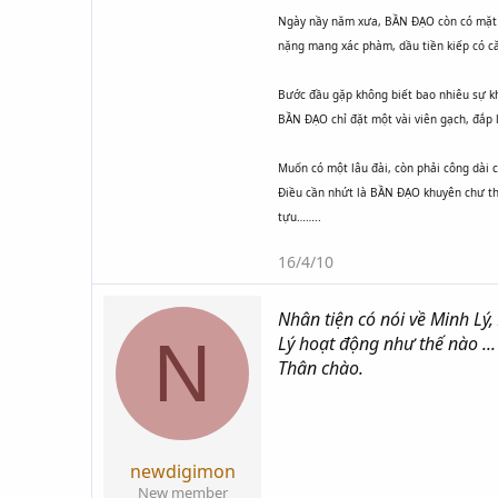
Ngày nầy năm xưa, BẦN ĐẠO còn có mặt c
nặng mang xác phàm, dầu tiền kiếp có că
Bước đầu gặp không biết bao nhiêu sự kh
BẦN ĐẠO chỉ đặt một vài viên gạch, đắp l
Muốn có một lâu đài, còn phải công dài c
Điều cần nhứt là BẦN ĐẠO khuyên chư th
tựu……..
16/4/10
Nhân tiện có nói về Minh Lý
N
Lý hoạt động như thế nào ..
Thân chào.
newdigimon
New member