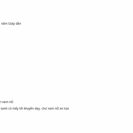
1 năm Giáp dần
m nam nữ.
sanh có mấy lời khuyên dạy, chư nam nữ an tọa