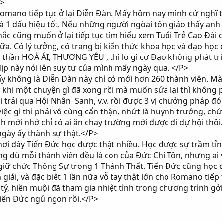
P>
Romano tiếp tục ở lại Diễn Đàn. Mấy hôm nay mình cứ nghĩ 
là 1 dấu hiệu tốt. Nếu những người ngòai tôn giáo thấy an
ắc cũng muốn ở lại tiếp tục tìm hiểu xem Tuổi Trẻ Cao Đài
a. Có lý tưởng, có trang bị kiến thức khoa học và đạo học đ
h thần HOÀ ÁI, THƯƠNG YÊU , thì lo gì cơ Đạo không phát t
p này nói lên suy tư của mình mấy ngày qua. </P>
ấy không là Diễn Đàn này chỉ có mới hơn 260 thành viên. Mà 
ấy khi một chuyện gì đã xong rồi mà muốn sửa lại thì không 
i trải qua Hội Nhân Sanh, v.v. rồi được 3 vị chưởng pháp đó
iệc gì thì phải vô cùng cẩn thận, nhứt là huynh trưởng, ch
 mới nhớ chỉ có ai ăn chay trường mới được đi dự hội thôi. C
gày ấy thành sự thật.</P>
ơi đây Tiến Đức học được thật nhiều. Học được sự trầm tỉ
 dù mỗi thành viên đều là con của Đức Chí Tôn, nhưng ai 
giữ chức Thông Sự trong 1 Thánh Thất. Tiến Đức cũng học 
giải, và đặc biệt 1 lần nữa vỗ tay thật lớn cho Romano tiếp
 tỷ, hiền muội đã tham gia nhiệt tình trong chương trình g
iến Đức ngủ ngon rồi.</P>