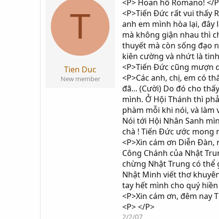
<P> Hoan hô Romano! </
T
<P>Tiến Đức rất vui thấy 
anh em mình hòa lại, đây 
mà không giận nhau thì ch
thuyết mà còn sống đạo nữ
kiên cường và nhứt là tin
<P>Tiến Đức cũng mượn dị
Tien Duc
<P>Các anh, chị, em có th
New member
đã... (Cười) Do đó cho th
mình. Ở Hội Thánh thì phả
phàm mỗi khi nói, và làm v
Nói tới Hội Nhân Sanh mình
chà ! Tiến Đức ước mong n
<P>Xin cám ơn Diễn Đàn, n
Công Chánh của Nhật Trung
chừng Nhật Trung có thể 
Nhật Minh viết thơ khuyên 
tay hết mình cho quý hiền
<P>Xin cám ơn, đêm nay T
<P> </P>
2/2/07