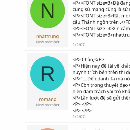
N
<P><FONT size=3>Đệ đang 
i
g
cùng sứ mạng cũng là s
k
ử
<P><FONT size=3>Rất mon
h
i
câu Thánh ngôn trên .</
ở
<P><FONT size=3>Xin cám
i
<P><FONT size=3>nhattr
t
nhattrung
ạ
New member
1/2/07
o
<P> Chào,</P>
R
<P>Hiện nay đề tài về khả
huynh trích bên trên thì
<P>"....Đến danh Ta mà nó
<P>Còn trong thuyết đạo
hiện đãm trách vai trò kh
<P>Lần lượt đệ sẽ gửi thê
romano
<P> </P>
New member
<P> </P>
1/2/07