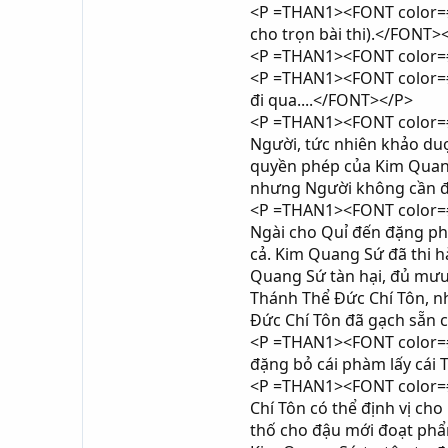
<P =THAN1><FONT color=#0
cho trọn bài thi).</FONT>
<P =THAN1><FONT color=#
<P =THAN1><FONT color=#
đi qua....</FONT></P>
<P =THAN1><FONT color=#
Người, tức nhiên khảo du
quyền phép của Kim Quang 
nhưng Người không cần để
<P =THAN1><FONT color=#00
Ngài cho Quỉ đến đặng phá
cả. Kim Quang Sứ đã thi 
Quang Sứ tàn hại, đủ mưu
Thánh Thể Đức Chí Tôn, n
Đức Chí Tôn đã gạch sẵn c
<P =THAN1><FONT color=#0
đặng bỏ cái phàm lấy cái Th
<P =THAN1><FONT color=#0
Chí Tôn có thể định vị ch
thố cho đậu mới đoạt phẩm