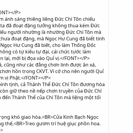
FONT></P>
 ánh sáng thiêng liêng Đức Chí Tôn chiếu
ng ta đã đoạt đặng tưởng không thua kém Đức
. Nếu người nhường là nhường Đức Chí Tôn mà
 chưa đoạt đặng, mà Ngọc Hư Cung đã biết tinh
Ngọc Hư Cung đã biết, cho làm Thống Đốc
hông có tự kiêu tự đại, cái chức tước làm
 lại, mới bị đọa vào Quỉ vị.</FONT></P>
 cũng như các đẳng chơn linh được ân xá,
chơn hồn trong CKVT. Vì cớ cho nên người Quỉ
ẩm vị Phật.</FONT></P>
ình tịnh, cả Thánh Thể Đức Chí Tôn đương hòa
 còn giữ theo nề nếp chơn truyền của Đức Chí
 đến Thánh Thể của Chí Tôn mà liệng một tối
trọng khó giao hòa.<BR>Cửa Kinh Bạch Ngọc
g thế,<BR>Treo gươm trí huệ giục phồn hoa.
P>