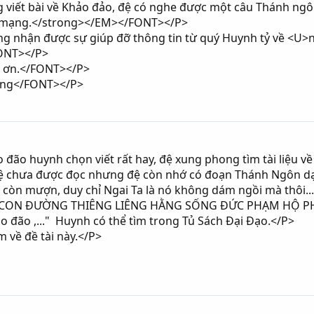
viết bài về Khảo đảo, đệ có nghe được một câu Thánh ngôn
ứ mạng.</strong></EM></FONT></P>
g nhận được sự giúp đỡ thông tin từ quý Huynh tỷ về <U
FONT></P>
 ơn.</FONT></P>
ung</FONT></P>
o đão huynh chọn viết rất hay, đệ xung phong tìm tài liệu
 đệ chưa được đọc nhưng đệ còn nhớ có đoạn Thánh Ngôn dạy
 còn mượn, duy chỉ Ngai Ta là nó không dám ngồi mà thôi...
 CON ĐƯỜNG THIÊNG LIÊNG HẰNG SỐNG ĐỨC PHẠM HỘ PHÁP k
ảo đão ,..." Huynh có thể tìm trong Tủ Sách Đại Đạo.</P>
m về đề tài này.</P>