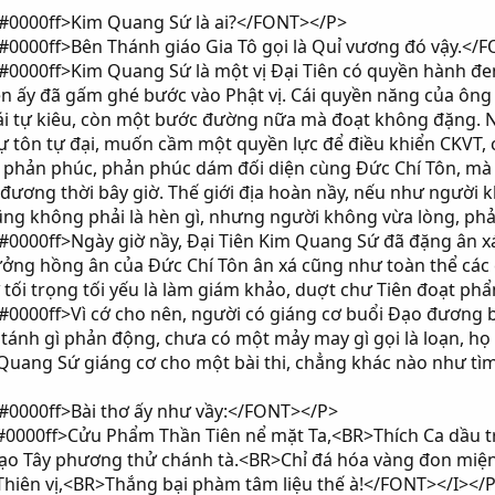
0000ff>Kim Quang Sứ là ai?</FONT></P>
000ff>Bên Thánh giáo Gia Tô gọi là Quỉ vương đó vậy.</
000ff>Kim Quang Sứ là một vị Đại Tiên có quyền hành đem
iên ấy đã gấm ghé bước vào Phật vị. Cái quyền năng của ô
 cái tự kiêu, còn một bước đường nữa mà đoạt không đặng
tự tôn tự đại, muốn cầm một quyền lực để điều khiển CKVT,
phản phúc, phản phúc dám đối diện cùng Đức Chí Tôn, mà 
 đương thời bây giờ. Thế giới địa hoàn nầy, nếu như người k
ng không phải là hèn gì, nhưng người không vừa lòng, phản
000ff>Ngày giờ nầy, Đại Tiên Kim Quang Sứ đã đặng ân xá,
ưởng hồng ân của Đức Chí Tôn ân xá cũng như toàn thể các 
tối trọng tối yếu là làm giám khảo, duợt chư Tiên đoạt ph
000ff>Vì cớ cho nên, người có giáng cơ buổi Đạo đương b
 tánh gì phản động, chưa có một mảy may gì gọi là loạn, họ
Quang Sứ giáng cơ cho một bài thi, chẳng khác nào như tìm
0000ff>Bài thơ ấy như vầy:</FONT></P>
#0000ff>Cửu Phẩm Thần Tiên nể mặt Ta,<BR>Thích Ca dầu 
ạo Tây phương thử chánh tà.<BR>Chỉ đá hóa vàng đon miện
Thiên vị,<BR>Thắng bại phàm tâm liệu thế à!</FONT></I></