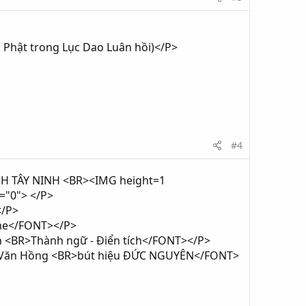
 Phật trong Lục Dao Luân hồi)</P>
#4
H TÂY NINH <BR><IMG height=1
="0"> </P>
</P>
sme</FONT></P>
ân <BR>Thành ngữ - Ðiển tích</FONT></P>
ễn Văn Hồng <BR>bút hiệu ÐỨC NGUYÊN</FONT>