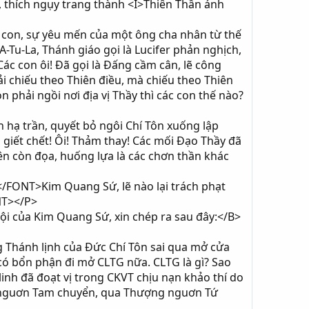
, thích ngụy trang thành <I>Thiên Thần ánh
con, sự yêu mến của một ông cha nhân từ thế
A-Tu-La, Thánh giáo gọi là Lucifer phản nghịch,
ác con ôi! Đã gọi là Đấng cầm cân, lẽ công
ải chiếu theo Thiên điều, mà chiếu theo Thiên
on phải ngồi nơi địa vị Thầy thì các con thế nào?
hạ trần, quyết bỏ ngôi Chí Tôn xuống lập
n giết chết! Ôi! Thảm thay! Các mối Đạo Thầy đã
iên còn đọa, huống lựa là các chơn thần khác
FONT>Kim Quang Sứ, lẽ nào lại trách phạt
NT></P>
i của Kim Quang Sứ, xin chép ra sau đây:</B>
 Thánh lịnh của Đức Chí Tôn sai qua mở cửa
 có bổn phận đi mở CLTG nữa. CLTG là gì? Sao
 linh đã đoạt vị trong CKVT chịu nạn khảo thí do
ạ nguơn Tam chuyển, qua Thượng nguơn Tứ