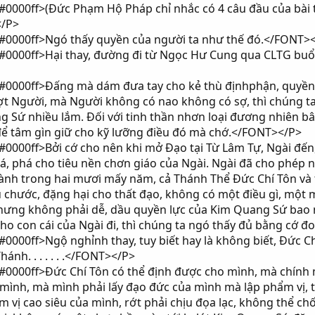
000ff>(Đức Phạm Hộ Pháp chỉ nhắc có 4 câu đầu của bài t
</P>
0000ff>Ngó thấy quyền của người ta như thế đó.</FONT>
0000ff>Hại thay, đường đi từ Ngọc Hư Cung qua CLTG buổ
0000ff>Đấng mà dám đưa tay cho kẻ thù địnhphận, quyền n
ợt Người, mà Người không có nao không có sợ, thì chúng t
Sứ nhiều lắm. Đối với tinh thần nhơn loại đương nhiên bây 
 tâm gìn giữ cho kỹ lưỡng điều đó mà chớ.</FONT></P>
00ff>Bởi cớ cho nên khi mở Đạo tại Từ Lâm Tự, Ngài đến, c
, phá cho tiêu nền chơn giáo của Ngài. Ngài đã cho phép nó
hành trong hai mươi mấy năm, cả Thánh Thể Đức Chí Tôn và 
 chước, đặng hại cho thất đạo, không có một điều gì, một
hưng không phải dễ, dầu quyền lực của Kim Quang Sứ bao 
ho con cái của Ngài đi, thì chúng ta ngó thấy đủ bằng cớ 
000ff>Ngộ nghỉnh thay, tuy biết hay là không biết, Đức C
ánh. . . . . . .</FONT></P>
000ff>Đức Chí Tôn có thể định được cho mình, mà chính m
o mình, mà mình phải lấy đạo đức của mình mà lập phẩm vị, t
 vị cao siêu của mình, rớt phải chịu đọa lạc, không thể chố