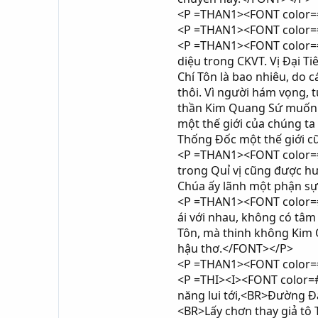
<P =THAN1><FONT color=#
<P =THAN1><FONT color=#0
<P =THAN1><FONT color=#0
diệu trong CKVT. Vị Đại T
Chí Tôn là bao nhiêu, do
thôi. Vì người hám vọng, 
thần Kim Quang Sứ muốn 
một thế giới của chúng ta
Thống Đốc một thế giới cũ
<P =THAN1><FONT color=#0
trong Quỉ vị cũng được h
Chúa ấy lãnh một phận sự 
<P =THAN1><FONT color=#0
ái với nhau, không có tâm
Tôn, mà thinh không Kim 
hậu thơ.</FONT></P>
<P =THAN1><FONT color=#
<P =THI><I><FONT color=
năng lui tới,<BR>Đường Đ
<BR>Lấy chơn thay giả tô 