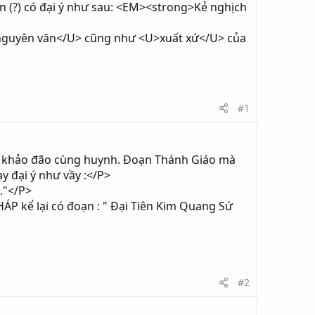
 (?) có đại ý như sau: <EM><strong>Kẻ nghịch
>nguyên văn</U> cũng như <U>xuất xứ</U> của
#1
 về khảo đão cùng huynh. Đoạn Thánh Giáo mà
 đại ý như vầy :</P>
."</P>
ể lại có đoạn : " Đại Tiên Kim Quang Sứ
#2