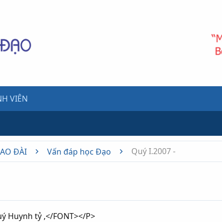
H VIÊN
Quý I.2007 -
CAO ĐÀI
Vấn đáp học Đạo
ý Huynh tỷ ,</FONT></P>