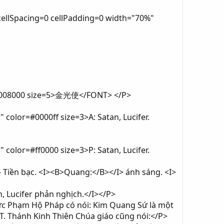
ellSpacing=0 cellPadding=0 width="70%"
=#008000 size=5>金光使</FONT> </P>
lor=#0000ff size=3>A: Satan, Lucifer.
lor=#ff0000 size=3>P: Satan, Lucifer.
- Tiền bạc. <I><B>Quang:</B></I> ánh sáng. <I>
, Lucifer phản nghịch.</I></P>
Đức Phạm Hộ Pháp có nói: Kim Quang Sứ là một
VT. Thánh Kinh Thiên Chúa giáo cũng nói:</P>