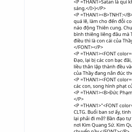
<P =THAN1>Satan là quỉ kh
sáng.</I>)</P>
<P =THAN1><B>TNHT:</B> <
quá lẽ, làm cho đến đỗi co
náo động Thiên cung. Chư 
bình thiêng liêng đâu mà T
điều thì là con cái của Thầ
</FONT></P>
<P =THAN1><FONT color=#0
Đạo, lại bị các con bạc đã
liều thân lập thành đều v
của Thầy đang nắn đúc th
<P =THAN1><FONT color=#
các con, song hình phạt c
<P =THAN1><B>Đức Phạm Hộ
</P>
<P =THAN1>"<FONT color=#
CLTG. Buổi ban sơ ấy, tin
lại phải đi mở? Bần đạo tự
nơi Kim Quang Sứ. Kim Q
chuyển nầy.</FONT></P>