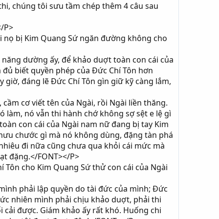
hi, chúng tôi sưu tầm chép thêm 4 câu sau
</P>
i nọ bị Kim Quang Sứ ngăn đường không cho
ăng dường ấy, để khảo duợt toàn con cái của
a đủ biết quyền phép của Đức Chí Tôn hơn
giờ, đáng lẽ Đức Chí Tôn gìn giữ kỹ càng lắm,
ầm cơ viết tên của Ngài, rồi Ngài liền thăng.
 làm, nó vẫn thi hành chớ không sợ sệt e lệ gì
toàn con cái của Ngài nam nữ đang bị tay Kim
 mưu chước gì mà nó không dùng, đặng tàn phá
nhiêu đi nữa cũng chưa qua khỏi cái mức mà
đoạt đặng.</FONT></P>
hí Tôn cho Kim Quang Sứ thử con cái của Ngài
ình phải lập quyền do tài đức của mình; Đức
ức nhiên mình phải chịu khảo duợt, phải thi
i cải được. Giám khảo ấy rất khó. Huống chi