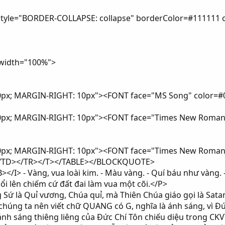
tyle="BORDER-COLLAPSE: collapse" borderColor=#111111 c
t width="100%">
10px; MARGIN-RIGHT: 10px"><FONT face="MS Song" color
px; MARGIN-RIGHT: 10px"><FONT face="Times New Roman" co
px; MARGIN-RIGHT: 10px"><FONT face="Times New Roman" co
</TD></TR></T></TABLE></BLOCKQUOTE>
/I> - Vàng, vua loài kim. - Màu vàng. - Quí báu như vàng. 
ổi lên chiếm cứ đất đai làm vua một cõi.</P>
 là Quỉ vương, Chúa quỉ, mà Thiên Chúa giáo gọi là Satan
 chúng ta nên viết chữ QUANG có G, nghĩa là ánh sáng, vì 
ánh sáng thiêng liêng của Đức Chí Tôn chiếu diệu trong CK