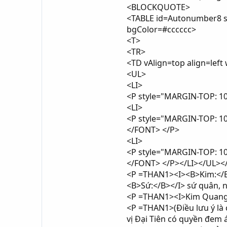
<BLOCKQUOTE>
<TABLE id=Autonumber8 s
bgColor=#cccccc>
<T>
<TR>
<TD vAlign=top align=lef
<UL>
<LI>
<P style="MARGIN-TOP: 
<LI>
<P style="MARGIN-TOP: 10
</FONT> </P>
<LI>
<P style="MARGIN-TOP: 10
</FONT> </P></LI></UL>
<P =THAN1><I><B>Kim:</B><
<B>Sứ:</B></I> sứ quân, n
<P =THAN1><I>Kim Quang Sứ
<P =THAN1>(Điều lưu ý là
vị Đại Tiên có quyền đem 