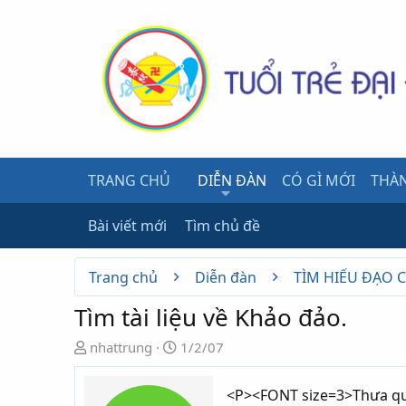
TRANG CHỦ
DIỄN ĐÀN
CÓ GÌ MỚI
THÀN
Bài viết mới
Tìm chủ đề
Trang chủ
Diễn đàn
TÌM HIỂU ĐẠO 
Tìm tài liệu về Khảo đảo.
N
N
nhattrung
1/2/07
g
g
ư
à
<P><FONT size=3>Thưa qu
ờ
y