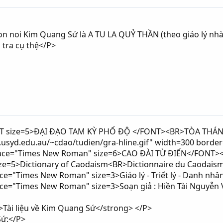
n noi Kim Quang Sứ là A TU LA QUỶ THẦN (theo giáo lý nhà
 tra cụ thệ</P>
NT size=5>ÐẠI ÐẠO TAM KỲ PHỔ ÐỘ </FONT><BR>TÒA THÁN
.usyd.edu.au/~cdao/tudien/gra-hline.gif" width=300 border
face="Times New Roman" size=6>CAO ÐÀI TỪ ÐIỂN</FONT>
ize=5>Dictionary of Caodaism<BR>Dictionnaire du Caodai
ce="Times New Roman" size=3>Giáo lý - Triết lý - Danh nh
ace="Times New Roman" size=3>Soạn giả : Hiền Tài Nguy
>Tài liệu về Kim Quang Sứ</strong> </P>
ứ:</P>