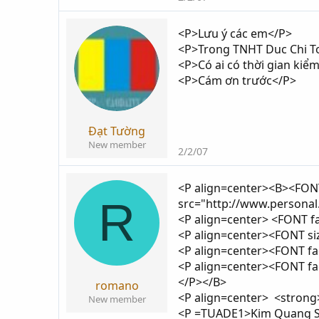
<P>Lưu ý các em</P>
<P>Trong TNHT Duc Chi To
<P>Có ai có thời gian kiểm
<P>Cám ơn trước</P>
Đạt Tường
New member
2/2/07
<P align=center><B><FO
R
src="http://www.personal
<P align=center> <FONT 
<P align=center><FONT s
<P align=center><FONT fa
<P align=center><FONT f
</P></B>
romano
<P align=center> <strong
New member
<P =TUADE1>Kim Quang S