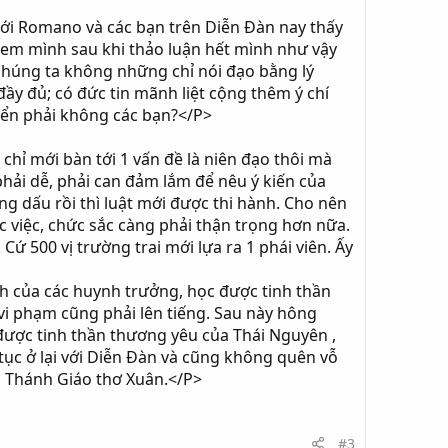
tới Romano và các bạn trên Diễn Đàn nay thấy
h em mình sau khi thảo luận hết mình như vậy
 chúng ta không những chỉ nói đạo bằng lý
ầy đủ; có đức tin mãnh liệt cộng thêm ý chí
riển phải không các bạn?</P>
chỉ mới bàn tới 1 vấn đề là niên đạo thôi mà
phải dễ, phải can đảm lắm để nêu ý kiến của
ng dấu rồi thì luật mới được thi hành. Cho nên
ức việc, chức sắc càng phải thận trọng hơn nữa.
ứ 500 vị trường trai mới lựa ra 1 phái viên. Ấy
nh của các huynh trưởng, học được tinh thần
vi phạm cũng phải lên tiếng. Sau này hông
được tinh thần thương yêu của Thái Nguyên ,
 tục ở lại với Diễn Đàn và cũng không quên vỗ
ởi Thánh Giáo thơ Xuân.</P>
#3