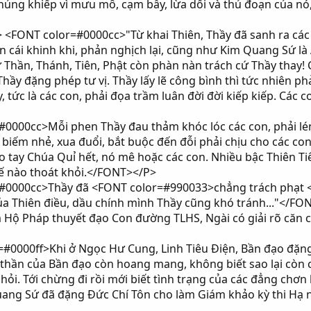
ủng khiếp vì mưu mô, cạm bẫy, lừa dối và thủ đoạn của nó
FONT color=#0000cc>"Từ khai Thiên, Thầy đã sanh ra các 
n cái khinh khi, phản nghịch lại, cũng như Kim Quang Sứ là 
Thần, Thánh, Tiên, Phật còn phàn nàn trách cứ Thầy thay! C
hầy đặng phép tư vị. Thầy lấy lẽ công bình thì tức nhiên ph
y, tức là các con, phải đọa trầm luân đời đời kiếp kiếp. Các c
000cc>Mỗi phen Thầy đau thảm khóc lóc các con, phải lén 
i, biếm nhẻ, xua đuổi, bắt buộc đến đỗi phải chịu cho các co
ào tay Chúa Quỉ hết, nó mê hoặc các con. Nhiều bậc Thiên T
ế nào thoát khỏi.</FONT></P>
0000cc>Thầy đã <FONT color=#990033>chẳng trách phạt </
ủa Thiên điều, dầu chính mình Thầy cũng khó tránh..."</FO
 Pháp thuyết đạo Con đường TLHS, Ngài có giải rõ căn cộ
0000ff>Khi ở Ngọc Hư Cung, Linh Tiêu Điện, Bần đạo đặng
h thần của Bần đạo còn hoang mang, không biết sao lại còn
 hỏi. Tới chừng đi rồi mới biết tình trạng của các đẳng chơn
uang Sứ đã đặng Đức Chí Tôn cho làm Giám khảo kỳ thi H