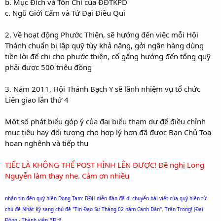
b. Mục Đích và Tôn Chỉ của ĐĐTKPD
c. Ngũ Giới Cấm và Tứ Đại Điều Qui
2. Về hoạt động Phước Thiện, sẽ hướng đến việc mỗi Hội
Thánh chuẩn bị lập quỹ tùy khả năng, gởi ngân hàng dùng
tiền lời để chi cho phước thiện, cố gắng hướng đến tổng quỹ
phải được 500 triệu đồng
3. Năm 2011, Hội Thánh Bạch Y sẽ lãnh nhiệm vụ tổ chức
Liên giao lần thứ 4
Một số phát biểu góp ý của đại biểu tham dự để điều chỉnh
mục tiêu hay đối tượng cho hợp lý hơn đã được Ban Chủ Tọa
hoan nghênh và tiếp thu
TIẾC LÀ KHÔNG THỂ POST HÌNH LÊN ĐƯỢC! Đề nghị Long
Nguyễn làm thay nhe. Cảm ơn nhiều
nhắn tin đến quý hiền Dong Tam: BĐH diễn đàn đã di chuyển bài viết của quý hiền từ
chủ đề Nhật Ký sang chủ đề "Tin Đạo Sự Tháng 02 năm Canh Dần". Trân Trọng! (Đại
Đồng - Thành viên BĐH
)