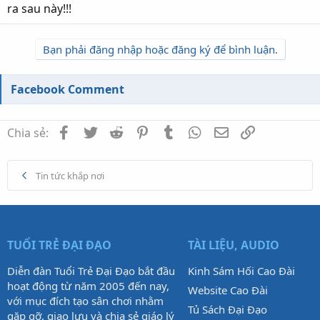
ra sau này!!!
Bạn phải đăng nhập hoặc đăng ký để bình luận.
Facebook Comment
Facebook
Twitter
Reddit
Pinterest
Tumblr
WhatsApp
Email
Link
Chia sẻ:
Tin tức khắp nơi
TUỔI TRẺ ĐẠI ĐẠO
TÀI LIỆU, AUDIO
Diễn đàn Tuổi Trẻ Đại Đạo bắt đầu
Kinh Sám Hối Cao Đài
hoạt động từ năm 2005 đến nay,
Website Cao Đài
với mục đích tạo sân chơi nhằm
Tủ Sách Đại Đạo
gặp gỡ, giao lưu và chia sẻ giáo lý