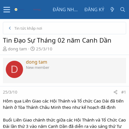
ĐĂNG NHẬP
ĐĂNG KÝ
Tin tức khắp nơi
Tin Đạo Sự Tháng 02 năm Canh Dần
N
N
dong tam
25/3/10
g
g
ư
à
dong tam
D
ờ
y
New member
i
g
k
ử
h
i
ở
25/3/10
#1
i
Hôm qua Liên Giao các Hội Thánh và Tổ chức Cao Dài đã tiến
t
hành ở Tòa Thánh Châu Minh theo như kế hoạch đã định
ạ
o
Buổi Liên Giao chánh thức giữa các Hội Thánh và Tổ Chức Cao
Đài lần thứ 3 vào năm Canh Dần đã diễn ra vào sáng thứ Tư