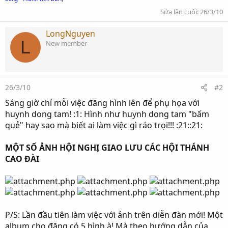
Sửa lần cuối:
26/3/10
LongNguyen
L
New member
26/3/10
#2
Sáng giờ chỉ mỗi việc đăng hình lên để phụ họa với
huynh dong tam! :1: Hình như huynh dong tam "bấm
quẻ" hay sao mà biết ai làm việc gì ráo trọi!!! :21::21:
MỘT SỐ ẢNH HỘI NGHỊ GIAO LƯU CÁC HỘI THÁNH
CAO ĐÀI
P/S: Lần đầu tiên làm việc với ảnh trên diễn đàn mới! Một
album cho đăng có 5 hình à! Mà theo hướng dẫn của