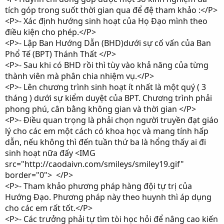
tích góp trong suốt thời gian qua để đệ tham khảo :</P>
<P>- Xác định hướng sinh hoạt của Họ Đạo mình theo
điều kiện cho phép.</P>
<P>- Lập Ban Hướng Dẫn (BHD)dưới sự cố vấn của Ban
Phổ Tế (BPT) Thánh Thất </P>
<P>- Sau khi có BHD rồi thì tùy vào khả năng của từng
thành viên mà phân chia nhiệm vụ.</P>
<P>- Lên chương trình sinh hoạt ít nhất là một quý ( 3
tháng ) dưới sự kiểm duyệt của BPT. Chương trình phải
phong phú, cân bằng không gian và thời gian </P>
<P>- Điều quan trọng là phải chọn người truyền đạt giáo
lý cho các em một cách có khoa học và mang tính hấp
dẫn, nếu không thì đến tuần thứ ba là hổng thấy ai đi
sinh hoạt nữa đấy <IMG
src="http://caodaivn.com/smileys/smiley19.gif"
border="0"> </P>
<P>- Tham khảo phương pháp hàng đội tự trị của
Hướng Đạo. Phương pháp này theo huynh thì áp dụng
cho các em rất tốt.</P>
<P>- Các trưởng phải tự tìm tòi học hỏi để nâng cao kiến