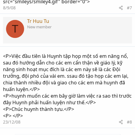
src="smileys/smiley4.gif" border="0">
8/9/08
#7
Tr Huu Tu
T
New member
<P>Việc đầu tiên là Huynh tập họp một số em năng nổ,
sau đó hướng dẫn cho các em cẩn thận về giáo lý, kỹ
năng sinh hoạt mục đích là các em này sẽ là các Đội
trưởng, đội phó của vài em. ssau đó tậo họp các em lại,
chia thành nhiều đội và giao cho các em mà huynh đã
huấn luyện.</P>
<P>huynh muốn các em bây giờ làm việc ra sao thì trước
đây Huynh phải huấn luyện như thế.</P>
<P>Chúc huynh thành tựu.</P>
<P> </P>
23/12/08
#8