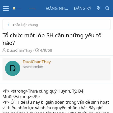
ĐĂNG NHẬP
ĐĂNG KÝ
Thảo luận chung
Tổ chức một lớp SH cần những yếu tố
nào?
N
N
DuoiChanThay
4/9/08
g
g
ư
à
DuoiChanThay
D
ờ
y
New member
i
g
k
ử
h
i
ở
<P> <strong>Thưa cùng quý Huynh, Tỹ, Đệ,
i
Muội</strong></P>
t
<P> Ở TT đệ lâu nay bị gián đoạn trong vấn đề sinh hoạt
ạ
vì thiếu nhân lực và nhiều nguyên nhân khác.Bây giờ
o