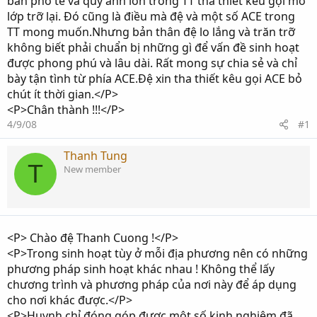
ban phổ tế và quý anh lớn trong TT tha thiết kêu gọi mỡ
lớp trỡ lại. Đó cũng là điều mà đệ và một số ACE trong
TT mong muốn.Nhưng bản thân đệ lo lắng và trăn trỡ
không biết phải chuẩn bị những gì để vấn đề sinh hoạt
được phong phú và lâu dài. Rất mong sự chia sẻ và chỉ
bày tận tình từ phía ACE.Đệ xin tha thiết kêu gọi ACE bỏ
chút ít thời gian.</P>
<P>Chân thành !!!</P>
4/9/08
#1
Thanh Tung
T
New member
<P> Chào đệ Thanh Cuong !</P>
<P>Trong sinh hoạt tùy ở mỗi địa phương nên có những
phương pháp sinh hoạt khác nhau ! Không thể lấy
chương trình và phương pháp của nơi này để áp dụng
cho nơi khác được.</P>
<P>Huynh chỉ đóng góp được một số kinh nghiệm đã