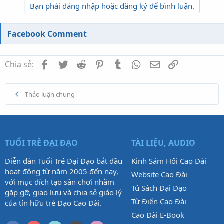
Bạn phải đăng nhập hoặc đăng ký để bình luận.
Facebook Comment
Facebook
Twitter
Reddit
Pinterest
Tumblr
WhatsApp
Email
Link
Chia sẻ:
Thảo luận chung
TUỔI TRẺ ĐẠI ĐẠO
TÀI LIỆU, AUDIO
Diễn đàn Tuổi Trẻ Đại Đạo bắt đầu
Kinh Sám Hối Cao Đài
hoạt động từ năm 2005 đến nay,
Website Cao Đài
với mục đích tạo sân chơi nhằm
Tủ Sách Đại Đạo
gặp gỡ, giao lưu và chia sẻ giáo lý
Từ Điển Cao Đài
của tín hữu trẻ Đạo Cao Đài.
Cao Đài E-Book