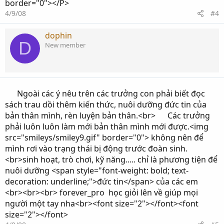
border="0"></P>
4/9/08
#4
dophin
D
New member
Ngoài các ý nêu trên các trưởng con phải biết đọc
sách trau dồi thêm kiến thức, nuôi dưỡng đức tin của
bản thân mình, rèn luyện bản thân.<br> Các trưởng
phải luôn luôn làm mới bản thân mình mới được.<img
src="smileys/smiley9.gif" border="0"> không nên để
mình rơi vào trạng thái bị động trước đoàn sinh.
<br>sinh hoạt, trò chơi, kỹ năng..... chỉ là phương tiện để
nuôi dưỡng <span style="font-weight: bold; text-
decoration: underline;">đức tin</span> của các em
<br><br><br> forever_pro học giỏi lên về giúp mọi
người một tay nha<br><font size="2"></font><font
size="2"></font>