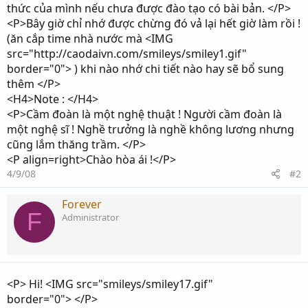
thức của mình nếu chưa được đào tạo có bài bản. </P>
<P>Bây giờ chỉ nhớ được chừng đó vả lại hết giờ làm rồi !
(ăn cắp time nhà nước mà <IMG
src="http://caodaivn.com/smileys/smiley1.gif"
border="0"> ) khi nào nhớ chi tiết nào hay sẽ bổ sung
thêm </P>
<H4>Note : </H4>
<P>Cầm đoàn là một nghệ thuật ! Người cầm đoàn là
một nghệ sĩ ! Nghề trưởng là nghề không lương nhưng
cũng lắm thăng trầm. </P>
<P align=right>Chào hòa ái !</P>
4/9/08
#2
Forever
F
Administrator
<P> Hi! <IMG src="smileys/smiley17.gif"
border="0"> </P>