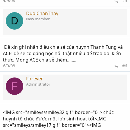
4/9/08
#5
DuoiChanThay
D
New member
Đệ xin ghi nhận điều chia sẻ của huynh Thanh Tung và
ACE! đệ sẽ cố gắng học hỏi thật nhiều để trao dồi kiến
thức. Mong ACE chia sẻ thêm........
6/9/08
#6
Forever
F
Administrator
<IMG src="smileys/smiley32.gif" border="0"> chúc
huynh tổ chức được một lớp sinh hoạt tốt<IMG
src="smileys/smiley17.gif" border="0"><IMG