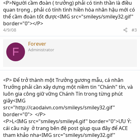
<P>Người cầm đoàn ( trưởng) phải có tinh thần là điều
quan trọng , phải có tính tình hiền hòa nhân hậu mới có
thể cầm đoàn tốt được<IMG src="smileys/smiley32.gif"
border="0"></P>
4/9/08
#3
Forever
F
Administrator
<P> Để trở thành một Trưởng gương mẫu, cá nhân
Trưởng phải cần xây dựng một niềm tin "Chánh" tín, và
luôn gia công giữ vững Chánh Tín trong từng phút
giây<IMG
src="http://caodaivn.com/smileys/smiley32.gif"
border="0"> </P>
<P>L<IMG src="smileys/smiley4.gif" border="0">ƯU Ý:
cái câu này ở trang bên đệ post giup qua đây để ACE
tham khảo nha<IMG src="smileys/smiley32.gif"