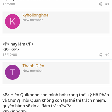
16/5/08
#1
kyhoilonghoa
K
New member
<P> hay lắm</P>
<P> </P>
15/12/08
#2
Thanh Điện
T
New member
<P> Hiền QuiKhong cho mình hỏi: trong thời kỳ Hộ Pháp
và Chư Vị Thời Quân không còn tại thế thì trách nhiệm,
quyền hành sẽ do ai đảm trách?</P>
<P>Kính</P>