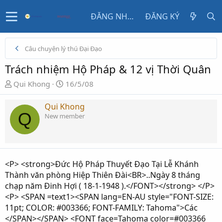
ĐĂNG NHẬP
ĐĂNG KÝ
Câu chuyện lý thú Đại Đạo
Trách nhiệm Hộ Pháp & 12 vị Thời Quân
N
N
Qui Khong
16/5/08
g
g
ư
à
Qui Khong
Q
ờ
y
New member
i
g
k
ử
h
i
ở
<P> <strong>Đức Hộ Pháp Thuyết Đạo Tại Lễ Khánh
i
Thành văn phòng Hiệp Thiên Ðài<BR>..Ngày 8 tháng
t
chạp năm Ðinh Hợi ( 18-1-1948 ).</FONT></strong> </P>
ạ
<P> <SPAN =text1><SPAN lang=EN-AU style="FONT-SIZE:
o
11pt; COLOR: #003366; FONT-FAMILY: Tahoma">Các
</SPAN></SPAN> <FONT face=Tahoma color=#003366