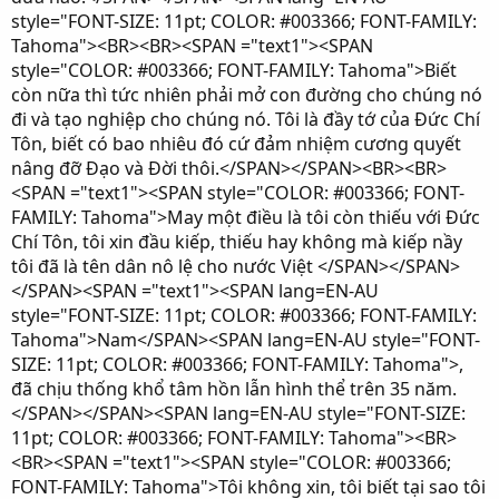
style="FONT-SIZE: 11pt; COLOR: #003366; FONT-FAMILY:
Tahoma"><BR><BR><SPAN ="text1"><SPAN
style="COLOR: #003366; FONT-FAMILY: Tahoma">Biết
còn nữa thì tức nhiên phải mở con đường cho chúng nó
đi và tạo nghiệp cho chúng nó. Tôi là đầy tớ của Ðức Chí
Tôn, biết có bao nhiêu đó cứ đảm nhiệm cương quyết
nâng đỡ Ðạo và Ðời thôi.</SPAN></SPAN><BR><BR>
<SPAN ="text1"><SPAN style="COLOR: #003366; FONT-
FAMILY: Tahoma">May một điều là tôi còn thiếu với Ðức
Chí Tôn, tôi xin đầu kiếp, thiếu hay không mà kiếp nầy
tôi đã là tên dân nô lệ cho nước Việt </SPAN></SPAN>
</SPAN><SPAN ="text1"><SPAN lang=EN-AU
style="FONT-SIZE: 11pt; COLOR: #003366; FONT-FAMILY:
Tahoma">Nam</SPAN><SPAN lang=EN-AU style="FONT-
SIZE: 11pt; COLOR: #003366; FONT-FAMILY: Tahoma">,
đã chịu thống khổ tâm hồn lẫn hình thể trên 35 năm.
</SPAN></SPAN><SPAN lang=EN-AU style="FONT-SIZE:
11pt; COLOR: #003366; FONT-FAMILY: Tahoma"><BR>
<BR><SPAN ="text1"><SPAN style="COLOR: #003366;
FONT-FAMILY: Tahoma">Tôi không xin, tôi biết tại sao tôi