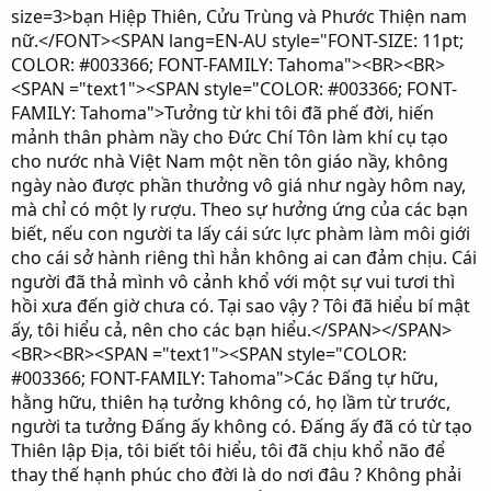
size=3>bạn Hiệp Thiên, Cửu Trùng và Phước Thiện nam
nữ.</FONT><SPAN lang=EN-AU style="FONT-SIZE: 11pt;
COLOR: #003366; FONT-FAMILY: Tahoma"><BR><BR>
<SPAN ="text1"><SPAN style="COLOR: #003366; FONT-
FAMILY: Tahoma">Tưởng từ khi tôi đã phế đời, hiến
mảnh thân phàm nầy cho Ðức Chí Tôn làm khí cụ tạo
cho nước nhà Việt Nam một nền tôn giáo nầy, không
ngày nào được phần thưởng vô giá như ngày hôm nay,
mà chỉ có một ly rượu. Theo sự hưởng ứng của các bạn
biết, nếu con người ta lấy cái sức lực phàm làm môi giới
cho cái sở hành riêng thì hẳn không ai can đảm chịu. Cái
người đã thả mình vô cảnh khổ với một sự vui tươi thì
hồi xưa đến giờ chưa có. Tại sao vậy ? Tôi đã hiểu bí mật
ấy, tôi hiểu cả, nên cho các bạn hiểu.</SPAN></SPAN>
<BR><BR><SPAN ="text1"><SPAN style="COLOR:
#003366; FONT-FAMILY: Tahoma">Các Ðấng tự hữu,
hằng hữu, thiên hạ tưởng không có, họ lầm từ trước,
người ta tưởng Ðấng ấy không có. Ðấng ấy đã có từ tạo
Thiên lập Ðịa, tôi biết tôi hiểu, tôi đã chịu khổ não để
thay thế hạnh phúc cho đời là do nơi đâu ? Không phải