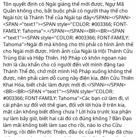
Tôn quyết định có Ngài giáng thế mới được, Ngự Mã
Quân không cho, bắt buộc phải có người thay thế cho
Ngài tức là Thánh Thể của Ngài tại đây</SPAN></SPAN>
<SPAN ="text1"><SPAN style="COLOR: #003366; FONT-
FAMILY: Tahoma">.</SPAN></SPAN><BR><BR><SPAN
="text1"><SPAN style="COLOR: #003366; FONT-FAMILY:
Tahoma">Ngài đi mà không cho thì phải có hình ảnh thế
cho Ngài mới được. Hình ảnh của Ngài là Hội Thánh Cửu
Trùng Ðài và Hiệp Thiên. Hộ Pháp có khôn ngoan nào
hơn là cầu khẩn cho có người đến với mình đặng tạo
Thánh Thể đó, chớ một mình Hộ Pháp xuống không thế
được, nên phải cám dỗ cung nầy điện kia, đến Cửu Thiên
Khai Hóa, biết chắc làm được mới đi.</SPAN></SPAN>
<BR><BR><SPAN ="text1"><SPAN style="COLOR:
#003366; FONT-FAMILY: Tahoma">Các bạn cứ làm đi, vì
cái phận sự đối với thế gian, đối với lời hứa ở trên kia,
mặt cân không biết đồng chưa ? Lời hứa trước kia phận
sự làm bây giờ, biết hai cái đó có đúng không ? Bần Ðạo
làm mãi không biết làm sao cho rồi, nào lo cho Cửu
Trùng, rồi đến Phước Thiện, đầu óc của Hộ Pháp đã chịu