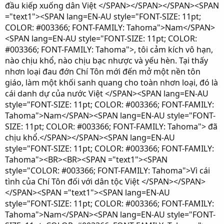
đầu kiếp xuống dân Việt </SPAN></SPAN></SPAN><SPAN
="text1"><SPAN lang=EN-AU style="FONT-SIZE: 11pt;
COLOR: #003366; FONT-FAMILY: Tahoma">Nam</SPAN>
<SPAN lang=EN-AU style="FONT-SIZE: 11pt; COLOR:
#003366; FONT-FAMILY: Tahoma">, tôi cảm kích vô hạn,
nào chịu khổ, nào chịu bạc nhược và yếu hèn. Tại thấy
nhơn loại đau đớn Chí Tôn mới đến mở một nền tôn
giáo, làm một khối sanh quang cho toàn nhơn loại, đó là
cái danh dự của nước Việt </SPAN><SPAN lang=EN-AU
style="FONT-SIZE: 11pt; COLOR: #003366; FONT-FAMILY:
Tahoma">Nam</SPAN><SPAN lang=EN-AU style="FONT-
SIZE: 11pt; COLOR: #003366; FONT-FAMILY: Tahoma"> đã
chịu khổ.</SPAN></SPAN><SPAN lang=EN-AU
style="FONT-SIZE: 11pt; COLOR: #003366; FONT-FAMILY:
Tahoma"><BR><BR><SPAN ="text1"><SPAN
style="COLOR: #003366; FONT-FAMILY: Tahoma">Vì cái
tình của Chí Tôn đối với dân tộc Việt </SPAN></SPAN>
</SPAN><SPAN ="text1"><SPAN lang=EN-AU
style="FONT-SIZE: 11pt; COLOR: #003366; FONT-FAMILY:
Tahoma">Nam</SPAN><SPAN lang=EN-AU style="FONT-