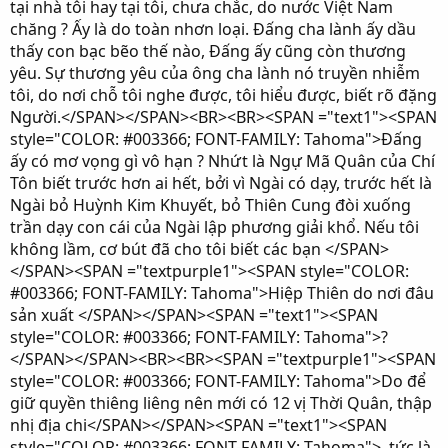
tại nhà tôi hay tại tôi, chưa chắc, do nước Việt Nam
chăng ? Ấy là do toàn nhơn loại. Ðấng cha lành ấy dầu
thấy con bạc bẽo thế nào, Ðấng ấy cũng còn thương
yêu. Sự thương yêu của ông cha lành nó truyền nhiễm
tôi, do nơi chỗ tôi nghe được, tôi hiểu được, biết rõ đặng
Người.</SPAN></SPAN><BR><BR><SPAN ="text1"><SPAN
style="COLOR: #003366; FONT-FAMILY: Tahoma">Ðấng
ấy có mơ vọng gì vô hạn ? Nhứt là Ngự Mã Quân của Chí
Tôn biết trước hơn ai hết, bởi vì Ngài có dạy, trước hết là
Ngài bỏ Huỳnh Kim Khuyết, bỏ Thiên Cung đòi xuống
trần dạy con cái của Ngài lập phương giải khổ. Nếu tôi
không lầm, cơ bút đã cho tôi biết các bạn </SPAN>
</SPAN><SPAN ="textpurple1"><SPAN style="COLOR:
#003366; FONT-FAMILY: Tahoma">Hiệp Thiên do nơi đâu
sản xuất </SPAN></SPAN><SPAN ="text1"><SPAN
style="COLOR: #003366; FONT-FAMILY: Tahoma">?
</SPAN></SPAN><BR><BR><SPAN ="textpurple1"><SPAN
style="COLOR: #003366; FONT-FAMILY: Tahoma">Do để
giữ quyền thiêng liêng nên mới có 12 vị Thời Quân, thập
nhị địa chi</SPAN></SPAN><SPAN ="text1"><SPAN
style="COLOR: #003366; FONT-FAMILY: Tahoma">, tức là