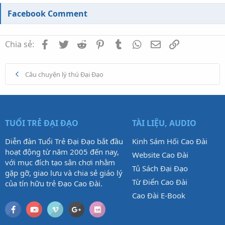
Facebook Comment
Facebook
Twitter
Reddit
Pinterest
Tumblr
WhatsApp
Email
Link
Chia sẻ:
Câu chuyện lý thú Đại Đạo
TUỔI TRẺ ĐẠI ĐẠO
TÀI LIỆU, AUDIO
Diễn đàn Tuổi Trẻ Đại Đạo bắt đầu
Kinh Sám Hối Cao Đài
hoạt động từ năm 2005 đến nay,
Website Cao Đài
với mục đích tạo sân chơi nhằm
Tủ Sách Đại Đạo
gặp gỡ, giao lưu và chia sẻ giáo lý
Từ Điển Cao Đài
của tín hữu trẻ Đạo Cao Đài.
Cao Đài E-Book