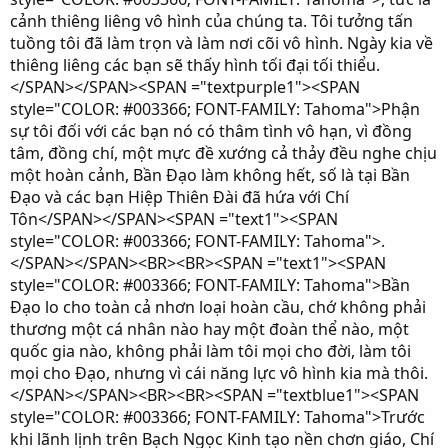
cảnh thiêng liêng vô hình của chúng ta. Tôi tưởng tấn
tuồng tôi đã làm trọn và làm nơi cõi vô hình. Ngày kia về
thiêng liêng các bạn sẽ thấy hình tối đại tối thiểu.
</SPAN></SPAN><SPAN ="textpurple1"><SPAN
style="COLOR: #003366; FONT-FAMILY: Tahoma">Phận
sự tôi đối với các bạn nó có thâm tình vô hạn, vì đồng
tâm, đồng chí, một mực đề xướng cả thảy đều nghe chịu
một hoàn cảnh, Bần Ðạo làm không hết, số là tại Bần
Ðạo và các bạn Hiệp Thiên Ðài đã hứa với Chí
Tôn</SPAN></SPAN><SPAN ="text1"><SPAN
style="COLOR: #003366; FONT-FAMILY: Tahoma">.
</SPAN></SPAN><BR><BR><SPAN ="text1"><SPAN
style="COLOR: #003366; FONT-FAMILY: Tahoma">Bần
Ðạo lo cho toàn cả nhơn loại hoàn cầu, chớ không phải
thương một cá nhân nào hay một đoàn thể nào, một
quốc gia nào, không phải làm tôi mọi cho đời, làm tôi
mọi cho Ðạo, nhưng vì cái năng lực vô hình kia mà thôi.
</SPAN></SPAN><BR><BR><SPAN ="textblue1"><SPAN
style="COLOR: #003366; FONT-FAMILY: Tahoma">Trước
khi lãnh lịnh trên Bạch Ngọc Kinh tạo nền chơn giáo, Chí