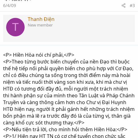
6/4/09
#3
Thanh Điện
T
New member
<P> Hiền Hòa nói chí phải,</P>
<P>Theo từng bước biến chuyển của nền Đạo thì buộc
thế hệ tiếp nối phải quyền biến cho phù hợp với Cơ Đạo,
chỉ có điều chúng ta sống trong thời điểm này mà hoài
niệm và tiếc nuối thời vàng son khi xưa, khi mà chư vị
HTĐ có tương đối đầy đủ, mỗi người một trách nhiệm
thi hành phận sự của mình theo Tân Luật và Pháp Chánh
Truyền và càng thông cảm hơn cho Chư vị Đại Huynh
HTĐ hiện nay, người ít phải gánh hết những trách nhiệm
bổn phận mà lẽ ra trước đây đó là của từng vị, thân già
càng khổ cực sót thương thay.</P>
<P>Nếu tiện trả lời, cho mình hỏi thêm Hiền Hòa:</P>
<P>1/ Hiện nay HT TN có cơ chế tuyển chọn chức sắc