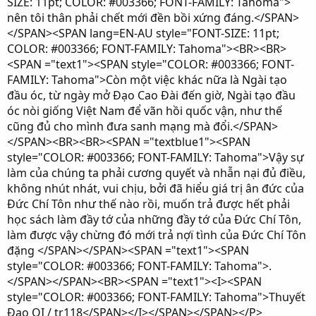
SIZE: 11pt; COLOR: #003366; FONT-FAMILY: Tahoma">
nên tôi thân phải chết mới đền bồi xứng đáng.</SPAN>
</SPAN><SPAN lang=EN-AU style="FONT-SIZE: 11pt;
COLOR: #003366; FONT-FAMILY: Tahoma"><BR><BR>
<SPAN ="text1"><SPAN style="COLOR: #003366; FONT-
FAMILY: Tahoma">Còn một việc khác nữa là Ngài tạo
đầu óc, từ ngày mở Ðạo Cao Ðài đến giờ, Ngài tạo đầu
óc nòi giống Việt Nam để vãn hồi quốc vận, như thế
cũng đủ cho mình đưa sanh mạng mà đổi.</SPAN>
</SPAN><BR><BR><SPAN ="textblue1"><SPAN
style="COLOR: #003366; FONT-FAMILY: Tahoma">Vậy sự
làm của chúng ta phải cương quyết và nhẫn nại đủ điều,
không nhút nhát, vui chịu, bởi đã hiểu giá trị ân đức của
Ðức Chí Tôn như thế nào rồi, muốn trả được hết phải
học sách làm đầy tớ của những đầy tớ của Ðức Chí Tôn,
làm được vậy chừng đó mới trả nợï tình của Ðức Chí Tôn
đặng </SPAN></SPAN><SPAN ="text1"><SPAN
style="COLOR: #003366; FONT-FAMILY: Tahoma">.
</SPAN></SPAN><BR><SPAN ="text1"><I><SPAN
style="COLOR: #003366; FONT-FAMILY: Tahoma">Thuyết
Ðạo QI / tr118</SPAN></I></SPAN></SPAN></P>