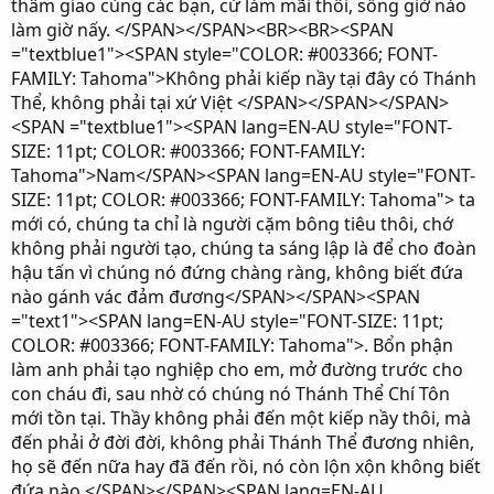
thâm giao cùng các bạn, cứ làm mãi thôi, sống giờ nào
làm giờ nấy. </SPAN></SPAN><BR><BR><SPAN
="textblue1"><SPAN style="COLOR: #003366; FONT-
FAMILY: Tahoma">Không phải kiếp nầy tại đây có Thánh
Thể, không phải tại xứ Việt </SPAN></SPAN></SPAN>
<SPAN ="textblue1"><SPAN lang=EN-AU style="FONT-
SIZE: 11pt; COLOR: #003366; FONT-FAMILY:
Tahoma">Nam</SPAN><SPAN lang=EN-AU style="FONT-
SIZE: 11pt; COLOR: #003366; FONT-FAMILY: Tahoma"> ta
mới có, chúng ta chỉ là người cặm bông tiêu thôi, chớ
không phải người tạo, chúng ta sáng lập là để cho đoàn
hậu tấn vì chúng nó đứng chàng ràng, không biết đứa
nào gánh vác đảm đương</SPAN></SPAN><SPAN
="text1"><SPAN lang=EN-AU style="FONT-SIZE: 11pt;
COLOR: #003366; FONT-FAMILY: Tahoma">. Bổn phận
làm anh phải tạo nghiệp cho em, mở đường trước cho
con cháu đi, sau nhờ có chúng nó Thánh Thể Chí Tôn
mới tồn tại. Thầy không phải đến một kiếp nầy thôi, mà
đến phải ở đời đời, không phải Thánh Thể đương nhiên,
họ sẽ đến nữa hay đã đến rồi, nó còn lộn xộn không biết
đứa nào.</SPAN></SPAN><SPAN lang=EN-AU