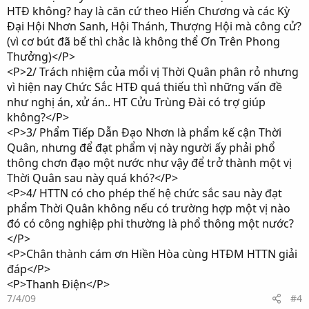
HTĐ không? hay là căn cứ theo Hiến Chương và các Kỳ
Đại Hội Nhơn Sanh, Hội Thánh, Thượng Hội mà công cử?
(vì cơ bút đã bế thì chắc là không thể Ơn Trên Phong
Thưởng)</P>
<P>2/ Trách nhiệm của mổi vị Thời Quân phân rỏ nhưng
vì hiện nay Chức Sắc HTĐ quá thiếu thì những vấn đề
như nghị án, xử án.. HT Cửu Trùng Đài có trợ giúp
không?</P>
<P>3/ Phẩm Tiếp Dẫn Đạo Nhơn là phẩm kế cận Thời
Quân, nhưng để đạt phẩm vị này người ấy phải phổ
thông chơn đạo một nước như vậy để trở thành một vị
Thời Quân sau này quá khó?</P>
<P>4/ HTTN có cho phép thế hệ chức sắc sau này đạt
phẩm Thời Quân không nếu có trường hợp một vị nào
đó có công nghiệp phi thường là phổ thông một nước?
</P>
<P>Chân thành cám ơn Hiền Hòa cùng HTĐM HTTN giải
đáp</P>
<P>Thanh Điện</P>
7/4/09
#4