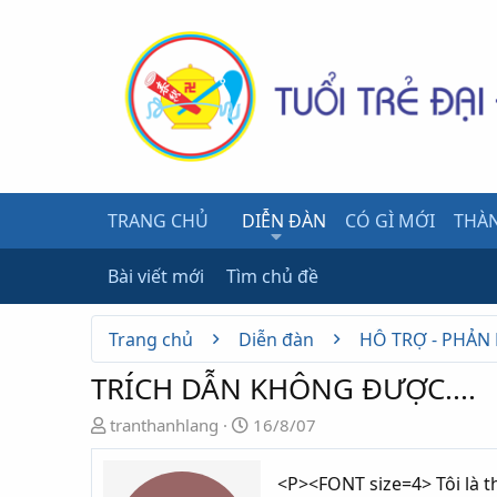
TRANG CHỦ
DIỄN ĐÀN
CÓ GÌ MỚI
THÀN
Bài viết mới
Tìm chủ đề
Trang chủ
Diễn đàn
HỖ TRỢ - PHẢN
TRÍCH DẪN KHÔNG ĐƯỢC....
N
N
tranthanhlang
16/8/07
g
g
ư
à
<P><FONT size=4> Tôi là th
ờ
y