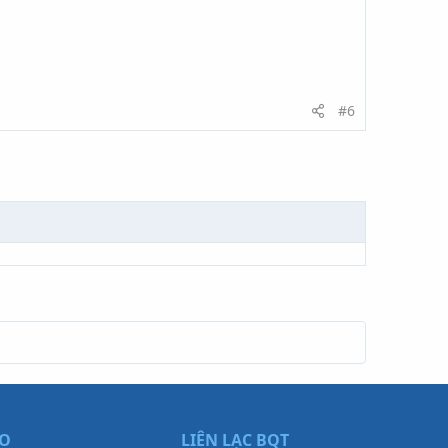
#6
ẠO
LIÊN LẠC BQT