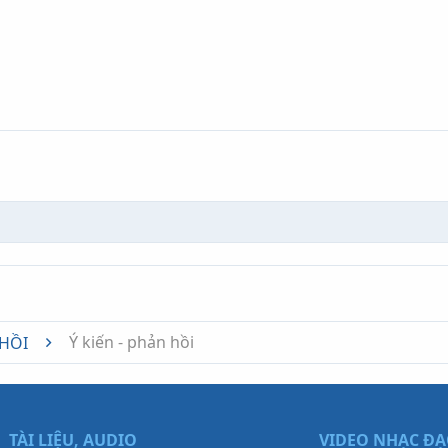
nk
Ý kiến - phản hồi
 HỒI
TÀI LIỆU, AUDIO
VIDEO NHẠC Đ