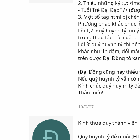
2. Thiếu những ký tự: <i
- Tuổi Trẻ Đại Đạo" /> (đư
3. Một số tag html bị chè
Phương pháp khắc phục lỗ
Lỗi 1,2: quý huynh tỷ lưu
trong thao tác trích dẫn.
Lỗi 3: quý huynh tỷ chỉ n
khác như: In đậm, đổi màu 
trên được Đại Đồng tô xan
(Đại Đồng cũng hay thiếu 
Nếu quý huynh tỷ vẫn còn 
Kính chúc quý huynh tỷ đ
Thân mến!
10/9/07
Kính thưa quý thành viên,
Đ
Quý huynh tỷ đệ muội (HTĐ