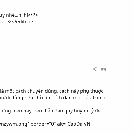
uy nhé...hì hì</P>
Date></edited>
#4
 là một cách chuyên dùng, cách này phụ thuộc
người dùng nếu chỉ cần trích dẫn một câu trong
hưng hiện nay trên diễn đàn quý huynh tỷ đệ
ekvnzywm.png" border="0" alt="CaoDaiVN