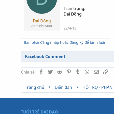
Trân trọng,
Đại Đồng
Đại Đồng
Administrator
22/4/13
Bạn phải đăng nhập hoặc đăng ký để bình luận.
Facebook Comment
Facebook
Twitter
Reddit
Pinterest
Tumblr
WhatsApp
Email
Li
Chia sẻ:
Trang chủ
Diễn đàn
HỖ TRỢ - PHẢN
TUỔI TRẺ ĐẠI ĐẠO