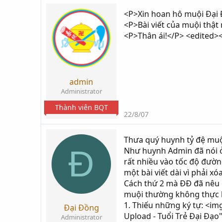
<P>Xin hoan hô muội Đại
<P>Bài viết của muội thật 
<P>Thân ái!</P> <edited>
admin
Administrator
Thành viên BQT
22/8/07
Thưa quý huynh tỷ đệ muộ
Đ
Như huynh Admin đã nói ở
rất nhiều vào tốc độ đườn
một bài viết dài vì phải 
Cách thứ 2 mà ĐĐ đã nêu 
muội thường không thực h
1. Thiếu những ký tự: <i
Đại Đồng
Upload - Tuổi Trẻ Đại Đạo"
Administrator