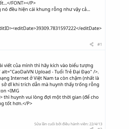
hết...</FONT></P>
nó đều hiện cái khung rỗng như vậy cả...
ditID><editDate>39309.7831597222</editDate>
#1
i viết của mình thì hãy kích vào biểu tượng
alt="CaoDaiVN Upload - Tuổi Trẻ Đại Đạo" />.
ạng Internet ở Việt Nam ta còn chậm (nhất là
, sở dĩ khi trích dẫn mà huynh thấy trống rỗng
icon <IMG
hì huynh vui lòng đợi một thời gian (để cho
ng tốt hơn.</P>
Sửa lần cuối bởi điều hành viên:
22/4/13