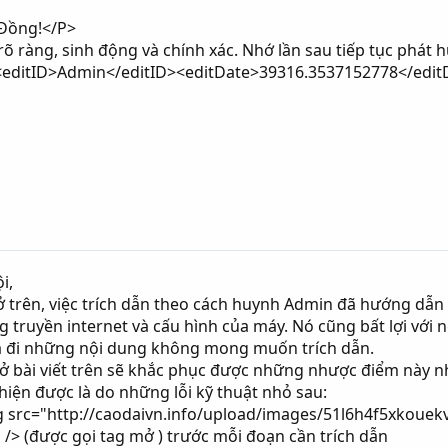
 Đồng!</P>
rõ ràng, sinh động và chính xác. Nhớ lần sau tiếp tục phát h
<editID>Admin</editID><editDate>39316.3537152778</edit
i,
 trên, việc trích dẫn theo cách huynh Admin đã hướng dẫn
g truyền internet và cấu hình của máy. Nó cũng bất lợi với 
xóa đi những nội dung không mong muốn trích dẫn.
ở bài viết trên sẽ khắc phục được những nhược điểm này n
iện được là do những lỗi kỹ thuật nhỏ sau:
mg src="http://caodaivn.info/upload/images/51l6h4f5xkou
 /> (được gọi tag mở ) trước mỗi đoạn cần trích dẫn