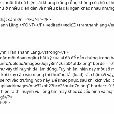
 liz chuột thì nó hiện cái khung trống rỗng không có chữ gì 
ử ở nhiều diễn đàn và nhiều bài dài ngắn khác nhau nhưng 
thật cám ơn...</FONT></P>
hanh Lãng </FONT></P> <edited><editID>tranthanhlang</e
ynh Trần Thanh Lãng,</strong></P>
(hoặc một đoạn ngắn) bất kỳ của ai đó để dẫn chứng trong bà
n.info/upload/images/0uj5y8m1z62a04bfd2.png" border="0" 
ư vậy thì huynh đã làm đúng. Tuy nhiên, hiện nay một số m
khi truy cập vào mạng thì thường tải (load) rất chậm.Vì vậy
ể sẽ rơi vào trường hợp này. Để khắc phục, sau khi kích vào 
o/upload/images/mw32xpb27hce25oukd7q.png" border="0"/> t
 hiện ra thì huynh vui lòng tìm máy khác có cấu hình và mạ
g!</P>
t</P>