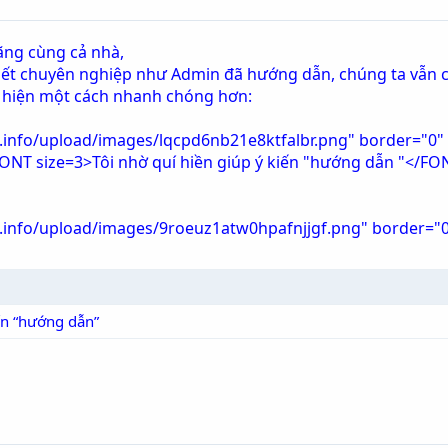
ãng cùng cả nhà,
viết chuyên nghiệp như Admin đã hướng dẫn, chúng ta vẫn 
c hiện một cách nhanh chóng hơn:
.info/upload/images/lqcpd6nb21e8ktfalbr.png" border="0" 
<FONT size=3>Tôi nhờ quí hiền giúp ý kiến "hướng dẫn "</F
n.info/upload/images/9roeuz1atw0hpafnjjgf.png" border="0"
ến “hướng dẫn”