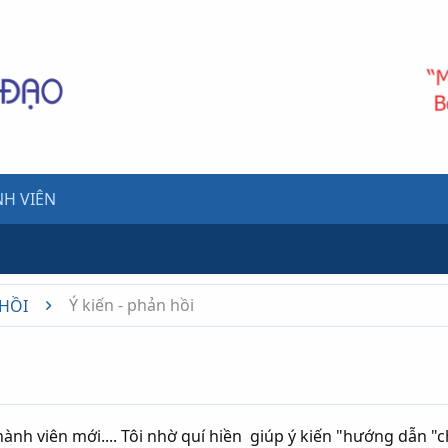
H VIÊN
Ý kiến - phản hồi
 HỒI
ành viên mới.... Tôi nhờ quí hiền giúp ý kiến "hướng dẫn "ch