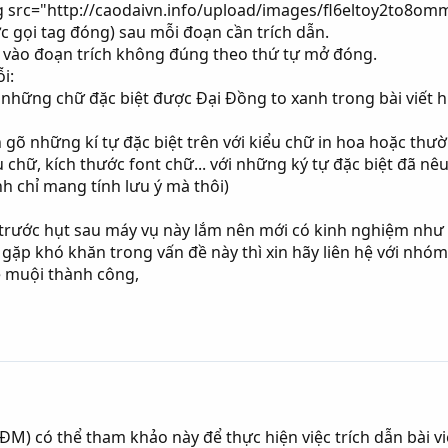
mg src="http://caodaivn.info/upload/images/fl6eltoy2to8o
ợc gọi tag đóng) sau mỗi đoạn cần trích dẫn.
n vào đoạn trích không đúng theo thứ tự mở đóng.
i:
 ý những chữ đặc biệt được Đại Đồng to xanh trong bài viết
ên gõ những kí tự đặc biệt trên với kiểu chữ in hoa hoặc t
chữ, kích thước font chữ... với những ký tự đặc biệt đã nêu
h chỉ mang tính lưu ý mà thôi)
trước hụt sau máy vụ này lắm nên mới có kinh nghiệm như v
gặp khó khăn trong vấn đề này thì xin hãy liên hệ với nhóm
ệ muội thành công,
M) có thể tham khảo này để thực hiện việc trích dẫn bài vi