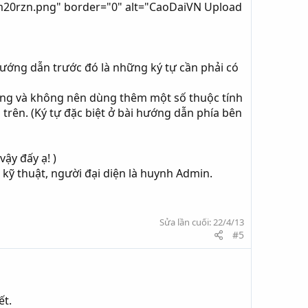
mm20rzn.png" border="0" alt="CaoDaiVN Upload
 hướng dẫn trước đó là những ký tự cần phải có
hường và không nên dùng thêm một số thuộc tính
 trên. (Ký tự đặc biệt ở bài hướng dẫn phía bên
ậy đấy ạ! )
 kỹ thuật, người đại diện là huynh Admin.
Sửa lần cuối:
22/4/13
#5
ết.