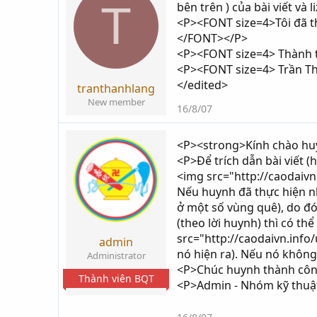
T
bên trên ) của bài viết và
i
g
<P><FONT size=4>Tôi đã th
k
ử
</FONT></P>
h
i
<P><FONT size=4> Thành 
ở
<P><FONT size=4> Trần T
i
</edited>
t
tranthanhlang
ạ
New member
16/8/07
o
<P><strong>Kính chào hu
<P>Để trích dẫn bài viết 
<img src="http://caodaiv
Nếu huynh đã thực hiện nh
ở một số vùng quê), do đó 
(theo lời huynh) thì có th
src="http://caodaivn.inf
admin
nó hiện ra). Nếu nó không
Administrator
<P>Chúc huynh thành côn
Thành viên BQT
<P>Admin - Nhóm kỹ thuậ