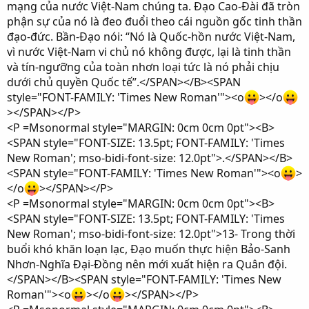
mạng của nước Việt-Nam chúng ta. Đạo Cao-Đài đã tròn
phận sự của nó là đeo đuổi theo cái nguồn gốc tinh thần
đạo-đức. Bần-Đạo nói: “Nó là Quốc-hồn nước Việt-Nam,
vì nước Việt-Nam vi chủ nó không được, lại là tinh thần
và tín-ngưỡng của toàn nhơn loại tức là nó phải chịu
dưới chủ quyền Quốc tế”.</SPAN></B><SPAN
style="FONT-FAMILY: 'Times New Roman'"><o
></o
></SPAN></P>
<P =Msonormal style="MARGIN: 0cm 0cm 0pt"><B>
<SPAN style="FONT-SIZE: 13.5pt; FONT-FAMILY: 'Times
New Roman'; mso-bidi-font-size: 12.0pt">.</SPAN></B>
<SPAN style="FONT-FAMILY: 'Times New Roman'"><o
>
</o
></SPAN></P>
<P =Msonormal style="MARGIN: 0cm 0cm 0pt"><B>
<SPAN style="FONT-SIZE: 13.5pt; FONT-FAMILY: 'Times
New Roman'; mso-bidi-font-size: 12.0pt">13- Trong thời
buổi khó khăn loạn lạc, Đạo muốn thực hiện Bảo-Sanh
Nhơn-Nghĩa Đại-Đồng nên mới xuất hiện ra Quân đội.
</SPAN></B><SPAN style="FONT-FAMILY: 'Times New
Roman'"><o
></o
></SPAN></P>