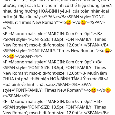
phước, một cách làm cho mình có thể hiệp chung lại với
nhau đặng hưởng HOÀ-BÌNH yêu-ái của toàn nhân-loại
nơi mặt điạ-cầu này.</SPAN></B><SPAN style="FONT-
FAMILY: 'Times New Roman'"><o
></o
></SPAN>
</P>
<P =Msonormal style="MARGIN: 0cm 0cm 0pt"><B>
<SPAN style="FONT-SIZE: 13.5pt; FONT-FAMILY: 'Times
New Roman'; mso-bidi-font-size: 12.0pt"> </SPAN></B>
<SPAN style="FONT-FAMILY: 'Times New Roman'"><o
>
</o
></SPAN></P>
<P =Msonormal style="MARGIN: 0cm 0cm 0pt"><B>
<SPAN style="FONT-SIZE: 13.5pt; FONT-FAMILY: 'Times
New Roman'; mso-bidi-font-size: 12.0pt">3- Muốn làm
CHÚA thì phải thiệt hiện HOÀ-BÌNH TÂM-LÝ trước đã và
Hoà bình về hình chất sau.</SPAN></B><SPAN
style="FONT-FAMILY: 'Times New Roman'"><o
></o
></SPAN></P>
<P =Msonormal style="MARGIN: 0cm 0cm 0pt"><B>
<SPAN style="FONT-SIZE: 13.5pt; FONT-FAMILY: 'Times
New Roman'; mso-bidi-font-size: 12.0pt"> </SPAN></B>