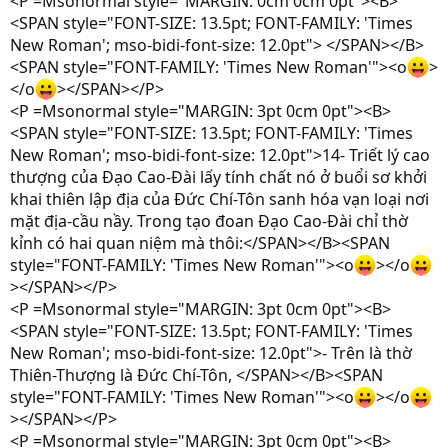
<P =Msonormal style="MARGIN: 0cm 0cm 0pt"><B>
<SPAN style="FONT-SIZE: 13.5pt; FONT-FAMILY: 'Times
New Roman'; mso-bidi-font-size: 12.0pt"> </SPAN></B>
<SPAN style="FONT-FAMILY: 'Times New Roman'"><o
>
</o
></SPAN></P>
<P =Msonormal style="MARGIN: 3pt 0cm 0pt"><B>
<SPAN style="FONT-SIZE: 13.5pt; FONT-FAMILY: 'Times
New Roman'; mso-bidi-font-size: 12.0pt">14- Triết lý cao
thượng của Đạo Cao-Đài lấy tính chất nó ở buổi sơ khởi
khai thiên lập địa của Đức Chí-Tôn sanh hóa vạn loại nơi
mặt địa-cầu nầy. Trong tạo đoan Đạo Cao-Đài chỉ thờ
kỉnh có hai quan niệm mà thôi:</SPAN></B><SPAN
style="FONT-FAMILY: 'Times New Roman'"><o
></o
></SPAN></P>
<P =Msonormal style="MARGIN: 3pt 0cm 0pt"><B>
<SPAN style="FONT-SIZE: 13.5pt; FONT-FAMILY: 'Times
New Roman'; mso-bidi-font-size: 12.0pt">- Trên là thờ
Thiên-Thượng là Đức Chí-Tôn, </SPAN></B><SPAN
style="FONT-FAMILY: 'Times New Roman'"><o
></o
></SPAN></P>
<P =Msonormal style="MARGIN: 3pt 0cm 0pt"><B>