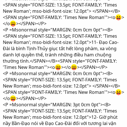
<SPAN style="FONT-SIZE: 13.5pt; FONT-FAMILY: 'Times
New Roman'; mso-bidi-font-size: 12.0pt"> </SPAN></B>
<SPAN style="FONT-FAMILY: 'Times New Roman'"><o
>
</o
></SPAN></P>
<P =Msonormal style="MARGIN: 0cm 0cm 0pt"><B>
<SPAN style="FONT-SIZE: 13.5pt; FONT-FAMILY: 'Times
New Roman'; mso-bidi-font-size: 12.0pt">11- Đạo Cao-
Đài là bình Tịnh-Thủy giục tắt hết lòng phàm, xa vòng
danh lợi quyền thế, tránh những điều ham chuộng
thường tình.</SPAN></B><SPAN style="FONT-FAMILY:
'Times New Roman'"><o
></o
></SPAN></P>
<P =Msonormal style="MARGIN: 0cm 0cm 0pt"><B>
<SPAN style="FONT-SIZE: 13.5pt; FONT-FAMILY: 'Times
New Roman'; mso-bidi-font-size: 12.0pt"> </SPAN></B>
<SPAN style="FONT-FAMILY: 'Times New Roman'"><o
>
</o
></SPAN></P>
<P =Msonormal style="MARGIN: 3pt 0cm 0pt"><B>
<SPAN style="FONT-SIZE: 13.5pt; FONT-FAMILY: 'Times
New Roman'; mso-bidi-font-size: 12.0pt">12- Giờ phút
nầy Bần-Đạo nói về Đạo Cao-Đài đối với tương lai vận