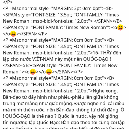
</P>
<P =Msonormal style="MARGIN: 3pt 0cm 0pt"><B>
<SPAN style="FONT-SIZE: 13.5pt; FONT-FAMILY: 'Times
New Roman'; mso-bidi-font-size: 12.0pt"> </SPAN></B>
<SPAN style="FONT-FAMILY: 'Times New Roman'"><o
>
</o
></SPAN></P>
<P =Msonormal style="MARGIN: 0cm 0cm 0pt"><B>
<SPAN style="FONT-SIZE: 13.5pt; FONT-FAMILY: 'Times
New Roman'; mso-bidi-font-size: 12.0pt">16- THẦY đến
lập cho nước VIỆT-NAM này một nền QUỐC-ĐẠO !
</SPAN></B><SPAN style="FONT-FAMILY: 'Times New
Roman'"><o
></o
></SPAN></P>
<P =Msonormal style="MARGIN: 0cm 0cm 0pt"><B>
<SPAN style="FONT-SIZE: 13.5pt; FONT-FAMILY: 'Times
New Roman'; mso-bidi-font-size: 12.0pt">Nghe xong,
Bần-đạo từ đấy hình như phiêu-phiêu lên giữa không
trung mơ-màng như giấc mộng. Được nghe nói cái điều
mà mình thèm ước, nên Bần-đạo không từ chối đặng. Ôi
! QUỐC-ĐẠO là thế nào ? Quốc là nưóc, vậy nòi giống
tín-ngưỡng lập Quốc-Đạo; Bần-đạo theo tới cùng coi lập
nó ra thế nào, hình tướng nào cho biết; vì đó mà lần mò