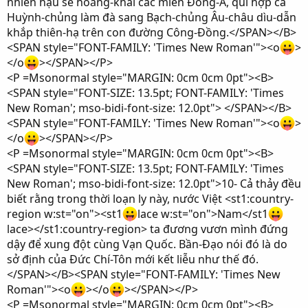
nhiên hậu sẽ hoằng-khai các miền Đông-Á, qui hợp cả
Huỳnh-chủng làm đà sang Bạch-chủng Âu-châu dìu-dẫn
khắp thiên-hạ trên con đường Công-Đồng.</SPAN></B>
<SPAN style="FONT-FAMILY: 'Times New Roman'"><o
>
</o
></SPAN></P>
<P =Msonormal style="MARGIN: 0cm 0cm 0pt"><B>
<SPAN style="FONT-SIZE: 13.5pt; FONT-FAMILY: 'Times
New Roman'; mso-bidi-font-size: 12.0pt"> </SPAN></B>
<SPAN style="FONT-FAMILY: 'Times New Roman'"><o
>
</o
></SPAN></P>
<P =Msonormal style="MARGIN: 0cm 0cm 0pt"><B>
<SPAN style="FONT-SIZE: 13.5pt; FONT-FAMILY: 'Times
New Roman'; mso-bidi-font-size: 12.0pt">10- Cả thảy đều
biết rằng trong thời loạn ly này, nước Việt <st1:country-
region w:st="on"><st1
lace w:st="on">Nam</st1
lace></st1:country-region> ta đương vươn mình đứng
dậy để xung đột cùng Vạn Quốc. Bần-Đạo nói đó là do
sở định của Đức Chí-Tôn mới kết liễu như thế đó.
</SPAN></B><SPAN style="FONT-FAMILY: 'Times New
Roman'"><o
></o
></SPAN></P>
<P =Msonormal style="MARGIN: 0cm 0cm 0pt"><B>