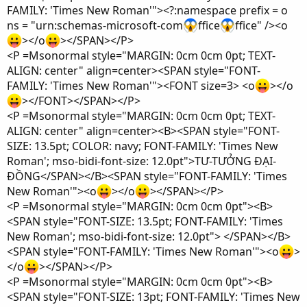
FAMILY: 'Times New Roman'"><?:namespace prefix = o
ns = "urn:schemas-microsoft-com
ffice
ffice" /><o
></o
></SPAN></P>
<P =Msonormal style="MARGIN: 0cm 0cm 0pt; TEXT-
ALIGN: center" align=center><SPAN style="FONT-
FAMILY: 'Times New Roman'"><FONT size=3> <o
></o
></FONT></SPAN></P>
<P =Msonormal style="MARGIN: 0cm 0cm 0pt; TEXT-
ALIGN: center" align=center><B><SPAN style="FONT-
SIZE: 13.5pt; COLOR: navy; FONT-FAMILY: 'Times New
Roman'; mso-bidi-font-size: 12.0pt">TƯ-TƯỞNG ĐẠI-
ĐỒNG</SPAN></B><SPAN style="FONT-FAMILY: 'Times
New Roman'"><o
></o
></SPAN></P>
<P =Msonormal style="MARGIN: 0cm 0cm 0pt"><B>
<SPAN style="FONT-SIZE: 13.5pt; FONT-FAMILY: 'Times
New Roman'; mso-bidi-font-size: 12.0pt"> </SPAN></B>
<SPAN style="FONT-FAMILY: 'Times New Roman'"><o
>
</o
></SPAN></P>
<P =Msonormal style="MARGIN: 0cm 0cm 0pt"><B>
<SPAN style="FONT-SIZE: 13pt; FONT-FAMILY: 'Times New