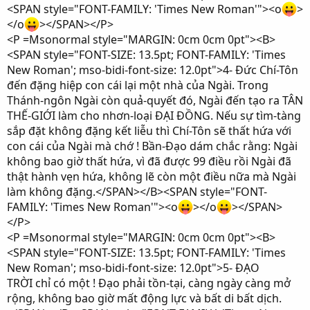
<SPAN style="FONT-FAMILY: 'Times New Roman'"><o
>
</o
></SPAN></P>
<P =Msonormal style="MARGIN: 0cm 0cm 0pt"><B>
<SPAN style="FONT-SIZE: 13.5pt; FONT-FAMILY: 'Times
New Roman'; mso-bidi-font-size: 12.0pt">4- Đức Chí-Tôn
đến đặng hiệp con cái lại một nhà của Ngài. Trong
Thánh-ngôn Ngài còn quả-quyết đó, Ngài đến tạo ra TÂN
THẾ-GIỚI làm cho nhơn-loại ĐẠI ĐỒNG. Nếu sự tìm-tàng
sắp đặt không đặng kết liễu thì Chí-Tôn sẽ thất hứa với
con cái của Ngài mà chớ ! Bần-Đạo dám chắc rằng: Ngài
không bao giờ thất hứa, vì đã được 99 điều rồi Ngài đã
thật hành vẹn hứa, không lẽ còn một điều nữa mà Ngài
làm không đặng.</SPAN></B><SPAN style="FONT-
FAMILY: 'Times New Roman'"><o
></o
></SPAN>
</P>
<P =Msonormal style="MARGIN: 0cm 0cm 0pt"><B>
<SPAN style="FONT-SIZE: 13.5pt; FONT-FAMILY: 'Times
New Roman'; mso-bidi-font-size: 12.0pt">5- ĐẠO
TRỜI chỉ có một ! Đạo phải tồn-tại, càng ngày càng mở
rộng, không bao giờ mất động lực và bất di bất dịch.