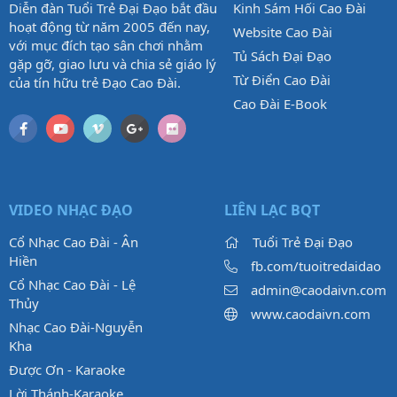
Diễn đàn Tuổi Trẻ Đại Đạo bắt đầu
Kinh Sám Hối Cao Đài
hoạt động từ năm 2005 đến nay,
Website Cao Đài
với mục đích tạo sân chơi nhằm
Tủ Sách Đại Đạo
gặp gỡ, giao lưu và chia sẻ giáo lý
Từ Điển Cao Đài
của tín hữu trẻ Đạo Cao Đài.
Cao Đài E-Book
VIDEO NHẠC ĐẠO
LIÊN LẠC BQT
Cổ Nhạc Cao Đài - Ân
Tuổi Trẻ Đại Đạo
Hiền
fb.com/tuoitredaidao
Cổ Nhạc Cao Đài - Lệ
admin@caodaivn.com
Thủy
www.caodaivn.com
Nhạc Cao Đài-Nguyễn
Kha
Được Ơn - Karaoke
Lời Thánh-Karaoke