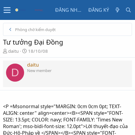
ĐĂNG NHẬP
ĐĂNG KÝ
Phòng chờ kiểm duyệt
Tư tưởng Đại Đồng
N
N
daitu
18/10/08
g
g
ư
à
daitu
D
ờ
y
New member
i
g
k
ử
h
i
ở
i
<P =Msonormal style="MARGIN: 0cm 0cm 0pt; TEXT-
t
ALIGN: center" align=center><B><SPAN style="FONT-
ạ
SIZE: 13.5pt; COLOR: navy; FONT-FAMILY: 'Times New
o
Roman'; mso-bidi-font-size: 12.0pt">Lời thuyết-đạo của
Đức-Hộ-Pháp về </SPAN></B><SPAN style="FONT-