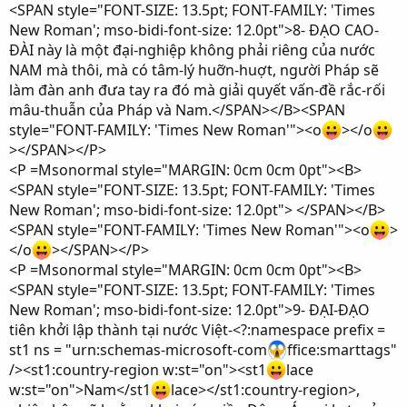
<SPAN style="FONT-SIZE: 13.5pt; FONT-FAMILY: 'Times
New Roman'; mso-bidi-font-size: 12.0pt">8- ĐẠO CAO-
ĐÀI này là một đại-nghiệp không phải riêng của nước
NAM mà thôi, mà có tâm-lý huỡn-huợt, người Pháp sẽ
làm đàn anh đưa tay ra đó mà giải quyết vấn-đề rắc-rối
mâu-thuẫn của Pháp và Nam.</SPAN></B><SPAN
style="FONT-FAMILY: 'Times New Roman'"><o
></o
></SPAN></P>
<P =Msonormal style="MARGIN: 0cm 0cm 0pt"><B>
<SPAN style="FONT-SIZE: 13.5pt; FONT-FAMILY: 'Times
New Roman'; mso-bidi-font-size: 12.0pt"> </SPAN></B>
<SPAN style="FONT-FAMILY: 'Times New Roman'"><o
>
</o
></SPAN></P>
<P =Msonormal style="MARGIN: 0cm 0cm 0pt"><B>
<SPAN style="FONT-SIZE: 13.5pt; FONT-FAMILY: 'Times
New Roman'; mso-bidi-font-size: 12.0pt">9- ĐẠI-ĐẠO
tiên khởi lập thành tại nước Việt-<?:namespace prefix =
st1 ns = "urn:schemas-microsoft-com
ffice:smarttags"
/><st1:country-region w:st="on"><st1
lace
w:st="on">Nam</st1
lace></st1:country-region>,