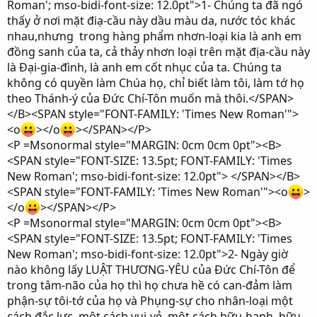
Roman'; mso-bidi-font-size: 12.0pt">1- Chúng ta đã ngó
thấy ở nơi mặt điạ-cầu này dầu màu da, nước tóc khác
nhau,nhưng trong hàng phẩm nhơn-loại kia là anh em
đồng sanh của ta, cả thảy nhơn loại trên mặt địa-cầu này
là Đại-gia-đình, là anh em cốt nhục của ta. Chúng ta
không có quyền làm Chúa họ, chỉ biết làm tôi, làm tớ họ
theo Thánh-ý của Đức Chí-Tôn muốn mà thôi.</SPAN>
</B><SPAN style="FONT-FAMILY: 'Times New Roman'">
<o
></o
></SPAN></P>
<P =Msonormal style="MARGIN: 0cm 0cm 0pt"><B>
<SPAN style="FONT-SIZE: 13.5pt; FONT-FAMILY: 'Times
New Roman'; mso-bidi-font-size: 12.0pt"> </SPAN></B>
<SPAN style="FONT-FAMILY: 'Times New Roman'"><o
>
</o
></SPAN></P>
<P =Msonormal style="MARGIN: 0cm 0cm 0pt"><B>
<SPAN style="FONT-SIZE: 13.5pt; FONT-FAMILY: 'Times
New Roman'; mso-bidi-font-size: 12.0pt">2- Ngày giờ
nào không lấy LUẬT THƯƠNG-YÊU của Đức Chí-Tôn để
trong tâm-não của họ thì họ chưa hề có can-đảm làm
phận-sự tôi-tớ của họ và Phụng-sự cho nhân-loại một
cách đắc lực, một cách vui-vẻ, một cách hữu-hạnh, hữu