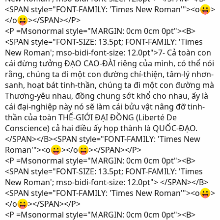
<SPAN style="FONT-FAMILY: 'Times New Roman'"><o
>
</o
></SPAN></P>
<P =Msonormal style="MARGIN: 0cm 0cm 0pt"><B>
<SPAN style="FONT-SIZE: 13.5pt; FONT-FAMILY: 'Times
New Roman'; mso-bidi-font-size: 12.0pt">7- Cả toàn con
cái đừng tưởng ĐẠO CAO-ĐÀI riêng của mình, có thể nói
rằng, chúng ta đi một con đường chí-thiện, tâm-lý nhơn-
sanh, hoạt bát tinh-thần, chúng ta đi một con đường mà
Thương-yêu nhau, đồng chung sớt khổ cho nhau, ấy là
cái đại-nghiệp này nó sẽ làm cái bửu vật nâng đỡ tinh-
thần của toàn THẾ-GIỚI ĐẠI ĐỒNG (Liberté De
Conscience) cả hai điều ấy họp thành là QUỐC-ĐẠO.
</SPAN></B><SPAN style="FONT-FAMILY: 'Times New
Roman'"><o
></o
></SPAN></P>
<P =Msonormal style="MARGIN: 0cm 0cm 0pt"><B>
<SPAN style="FONT-SIZE: 13.5pt; FONT-FAMILY: 'Times
New Roman'; mso-bidi-font-size: 12.0pt"> </SPAN></B>
<SPAN style="FONT-FAMILY: 'Times New Roman'"><o
>
</o
></SPAN></P>
<P =Msonormal style="MARGIN: 0cm 0cm 0pt"><B>