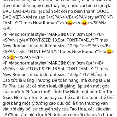
theo đuổi đến ngày nay, thấy hiện-hữu cái hình trạng là
ĐẠO CAO-ĐÀI rồi lại đoán xét coi nó biến thành QUỐC
ĐẠO VIỆT-NAM ra sao ?</SPAN></B><SPAN style="FONT-
FAMILY: 'Times New Roman'"><o
></o
></SPAN>
</P>
<P =Msonormal style="MARGIN: 0cm 0cm 0pt"><B>
<SPAN style="FONT-SIZE: 13.5pt; FONT-FAMILY: 'Times
New Roman'; mso-bidi-font-size: 12.0pt"> </SPAN></B>
<SPAN style="FONT-FAMILY: 'Times New Roman'"><o
>
</o
></SPAN></P>
<P =Msonormal style="MARGIN: 0cm 0cm 0pt"><B>
<SPAN style="FONT-SIZE: 13.5pt; FONT-FAMILY: 'Times
New Roman'; mso-bidi-font-size: 12.0pt">17- Đấng Tối
Cao tức là Đấng Thượng Đế toàn năng, mà cũng là Đại
Từ Phụ của tất cả nhơn loại, đã giáng lập trên một góc
của nước Việt Nam thuộc tỉnh Tây Ninh một nền Tân Tôn
Giáo. Nền Tân Tôn Giáo này có thể canh tân toàn thể thế
giới bằng một lý tưởng cao quí, đó là tình thương vạn
vật, rồi đây bởi sự chuyển xây của Tạo Hoá, các sắc dân
sẽ đồng tâm hiệp lực kết tình anh em với nhau và chừng