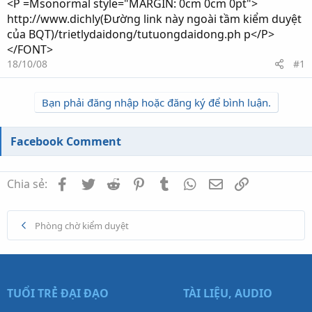
<P =Msonormal style="MARGIN: 0cm 0cm 0pt">
http://www.dichly(Đường link này ngoài tầm kiểm duyệt
của BQT)/trietlydaidong/tutuongdaidong.ph p</P>
</FONT>
18/10/08
#1
Bạn phải đăng nhập hoặc đăng ký để bình luận.
Facebook Comment
Facebook
Twitter
Reddit
Pinterest
Tumblr
WhatsApp
Email
Link
Chia sẻ:
Phòng chờ kiểm duyệt
TUỔI TRẺ ĐẠI ĐẠO
TÀI LIỆU, AUDIO