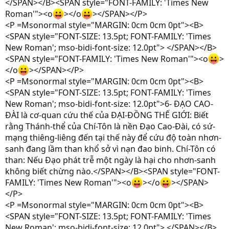
</SPAN></B><SPAN style="FONT-FAMILY: 'Times New
Roman'"><o
></o
></SPAN></P>
<P =Msonormal style="MARGIN: 0cm 0cm 0pt"><B>
<SPAN style="FONT-SIZE: 13.5pt; FONT-FAMILY: 'Times
New Roman'; mso-bidi-font-size: 12.0pt"> </SPAN></B>
<SPAN style="FONT-FAMILY: 'Times New Roman'"><o
>
</o
></SPAN></P>
<P =Msonormal style="MARGIN: 0cm 0cm 0pt"><B>
<SPAN style="FONT-SIZE: 13.5pt; FONT-FAMILY: 'Times
New Roman'; mso-bidi-font-size: 12.0pt">6- ĐẠO CAO-
ĐÀI là cơ-quan cứu thế của ĐẠI-ĐỒNG THẾ GIỚI: Biết
rằng Thánh-thể của Chí-Tôn là nền Đạo Cao-Đài, có sứ-
mạng thiêng-liêng đến tại thế này để cứu độ toàn nhơn-
sanh đang lầm than khổ sở vì nạn đao binh. Chí-Tôn có
than: Nếu Đạo phát trễ một ngày là hại cho nhơn-sanh
không biết chừng nào.</SPAN></B><SPAN style="FONT-
FAMILY: 'Times New Roman'"><o
></o
></SPAN>
</P>
<P =Msonormal style="MARGIN: 0cm 0cm 0pt"><B>
<SPAN style="FONT-SIZE: 13.5pt; FONT-FAMILY: 'Times
New Roman'; mso-bidi-font-size: 12.0pt"> </SPAN></B>