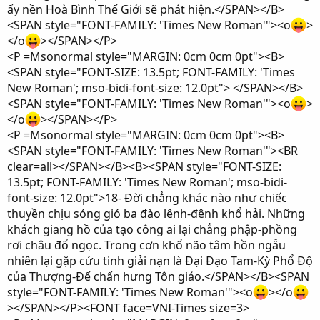
ấy nền Hoà Bình Thế Giới sẽ phát hiện.</SPAN></B>
<SPAN style="FONT-FAMILY: 'Times New Roman'"><o
>
</o
></SPAN></P>
<P =Msonormal style="MARGIN: 0cm 0cm 0pt"><B>
<SPAN style="FONT-SIZE: 13.5pt; FONT-FAMILY: 'Times
New Roman'; mso-bidi-font-size: 12.0pt"> </SPAN></B>
<SPAN style="FONT-FAMILY: 'Times New Roman'"><o
>
</o
></SPAN></P>
<P =Msonormal style="MARGIN: 0cm 0cm 0pt"><B>
<SPAN style="FONT-FAMILY: 'Times New Roman'"><BR
clear=all></SPAN></B><B><SPAN style="FONT-SIZE:
13.5pt; FONT-FAMILY: 'Times New Roman'; mso-bidi-
font-size: 12.0pt">18- Ðời chẳng khác nào như chiếc
thuyền chịu sóng gió ba đào lênh-đênh khổ hải. Những
khách giang hồ của tạo công ai lại chẳng phập-phồng
rơi châu đổ ngọc. Trong cơn khổ não tâm hồn ngẫu
nhiên lại gặp cứu tinh giải nạn là Ðại Ðạo Tam-Kỳ Phổ Ðộ
của Thượng-Ðế chấn hưng Tôn giáo.</SPAN></B><SPAN
style="FONT-FAMILY: 'Times New Roman'"><o
></o
></SPAN></P><FONT face=VNI-Times size=3>