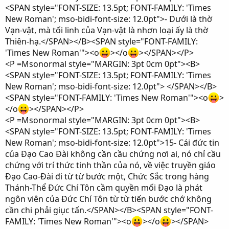
<SPAN style="FONT-SIZE: 13.5pt; FONT-FAMILY: 'Times
New Roman'; mso-bidi-font-size: 12.0pt">- Dưới là thờ
Vạn-vật, mà tối linh của Vạn-vật là nhơn loại ấy là thờ
Thiên-hạ.</SPAN></B><SPAN style="FONT-FAMILY:
'Times New Roman'"><o
></o
></SPAN></P>
<P =Msonormal style="MARGIN: 3pt 0cm 0pt"><B>
<SPAN style="FONT-SIZE: 13.5pt; FONT-FAMILY: 'Times
New Roman'; mso-bidi-font-size: 12.0pt"> </SPAN></B>
<SPAN style="FONT-FAMILY: 'Times New Roman'"><o
>
</o
></SPAN></P>
<P =Msonormal style="MARGIN: 3pt 0cm 0pt"><B>
<SPAN style="FONT-SIZE: 13.5pt; FONT-FAMILY: 'Times
New Roman'; mso-bidi-font-size: 12.0pt">15- Cái đức tin
của Đạo Cao Đài không cần cầu chứng nơi ai, nó chỉ cầu
chứng với trí thức tinh thần của nó, về việc truyền giáo
Đạo Cao-Đài đi từ từ bước một, Chức Sắc trong hàng
Thánh-Thể Đức Chí Tôn cầm quyền mối Đạo là phát
ngôn viên của Đức Chí Tôn từ từ tiến bước chớ không
cần chi phải giục tấn.</SPAN></B><SPAN style="FONT-
FAMILY: 'Times New Roman'"><o
></o
></SPAN>