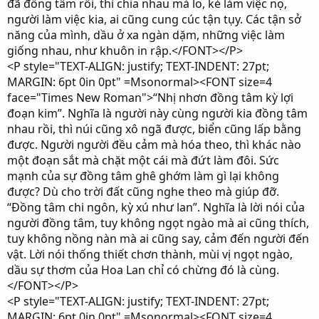
đã đồng tâm rồi, thì chia nhau mà lo, kẻ làm việc nọ,
người làm việc kia, ai cũng cung cúc tận tụy. Các tận sở
năng của mình, dầu ở xa ngàn dặm, những việc làm
giống nhau, như khuôn in rập.</FONT></P>
<P style="TEXT-ALIGN: justify; TEXT-INDENT: 27pt;
MARGIN: 6pt 0in 0pt" =Msonormal><FONT size=4
face="Times New Roman">“Nhị nhơn đồng tâm kỳ lợi
đoạn kim”. Nghĩa là người này cùng người kia đồng tâm
nhau rồi, thì núi cũng xô ngã được, biển cũng lấp bằng
được. Người người đều cảm mà hóa theo, thì khác nào
một đoạn sắt mà chặt một cái mà đứt làm đôi. Sức
mạnh của sự đồng tâm ghê ghớm làm gì lại không
được? Dù cho trời đất cũng nghe theo mà giúp đỡ.
“Đồng tâm chi ngôn, kỳ xú như lan”. Nghĩa là lời nói của
người đồng tâm, tuy không ngọt ngào mà ai cũng thích,
tuy không nồng nàn mà ai cũng say, cảm đến người đến
vật. Lời nói thống thiết chơn thành, mùi vị ngọt ngào,
dầu sự thơm của Hoa Lan chỉ có chừng đó là cùng.
</FONT></P>
<P style="TEXT-ALIGN: justify; TEXT-INDENT: 27pt;
MARGIN: 6pt 0in 0pt" =Msonormal><FONT size=4