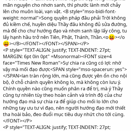
mãn nguyện cho nhơn sanh, thì phước lành mới chảy
lên cho muôn loài, vạn vật. <B style="mso-bidi-font-
weight: normal">Song quyền pháp đâu phải Trời không
đủ kiềm chế, huyền diệu Thầy đâu không đủ sửa đường,
mà để cho chư hướng đạo và nhơn sanh lập lấy công, tu
lấy hạnh hầu trở nên Tiên, Phật, Thánh, Thần.<o
></o
></B></FONT></FONT></SPAN></P>
<P style="TEXT-ALIGN: justify; TEXT-INDENT: 27pt;
MARGIN: 6pt 0in 0pt" =Msonormal><FONT size=4
face="Times New Roman">Sự chia ra cũng có lợi: nhờ
vậy mà mối đạo được<SPAN style="mso-spacerun: yes">
</SPAN>lan tràn rộng lớn, mà cũng được yên ổn cho nội
bộ, ở chỗ chánh quyền không lo, mà không còn lưu ý.
Chính quyền nào cũng muốn phân ra để trị, mà ý Thầy
cũng tự nhiên tùy theo hoàn cảnh và trình độ của chư
hướng đạo mà sự chia ra để giúp cho mối lo lớn cho
những tay ưu tư vì đạo, nên người hướng đạo mới thiết
tha hoài bảo, đeo đuổi mục tiêu duy nhứt cho tới cùng.
</FONT></P>
<P style="TEXT-ALIGN: justify; TEXT-INDENT: 27pt;