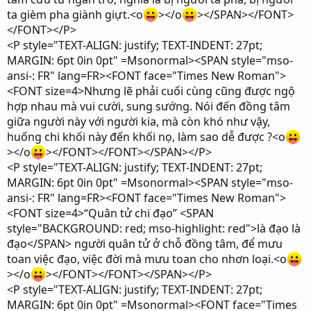
ta gièm pha giành giựt.<o
></o
></SPAN></FONT>
</FONT></P>
<P style="TEXT-ALIGN: justify; TEXT-INDENT: 27pt;
MARGIN: 6pt 0in 0pt" =Msonormal><SPAN style="mso-
ansi-: FR" lang=FR><FONT face="Times New Roman">
<FONT size=4>Nhưng lẽ phải cuối cùng cũng được ngộ
hợp nhau mà vui cười, sung sướng. Nói đến đồng tâm
giữa người này với người kia, mà còn khó như vậy,
huống chi khối này đến khối nọ, làm sao dễ được ?<o
></o
></FONT></FONT></SPAN></P>
<P style="TEXT-ALIGN: justify; TEXT-INDENT: 27pt;
MARGIN: 6pt 0in 0pt" =Msonormal><SPAN style="mso-
ansi-: FR" lang=FR><FONT face="Times New Roman">
<FONT size=4>“Quân tử chi đạo” <SPAN
style="BACKGROUND: red; mso-highlight: red">là đạo là
đạo</SPAN> người quân tử ở chỗ đồng tâm, để mưu
toan việc đạo, việc đời mà mưu toan cho nhơn loại.<o
></o
></FONT></FONT></SPAN></P>
<P style="TEXT-ALIGN: justify; TEXT-INDENT: 27pt;
MARGIN: 6pt 0in 0pt" =Msonormal><FONT face="Times