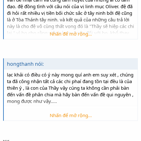
Mong thay ! Kính thay !
đạo. đệ đồng tình với câu nói của vị linh mục Oliver. đệ đã
Các bạn mà bỏ sự hơn thua , thì Cao Đài sẽ thống nhất , ít
CAO-HOÀI-SANG "
đi hỏi rất nhiều vị tiền bối chức sắc ở tây ninh bởi đệ cũng
ra là thống nhất ở trong bạn , như thế cũng là 1 sự thành
là ở Tòa Thánh tây ninh. và kết quả của những câu trả lời
đạt lớn lao...
này là cho đệ vô cùng thất vọng đó là "Thầy sẽ hiệp các chi
lại " vì họ cho rằng việc này quá sức đối với họ. khổ thay
Nhấn để mở rộng...
kẻ có tâm thì không có quyền người có quyền thì lại bảo
vệ cái bản Ngã không thật
.. tuồng đời lắm trớ trêu. giá
mà Hội Thánh Tây Ninh và mọi tín đồ Cao Đài ai cũng nghĩ
"Tận nhân lực mới tri thiên mạng" thì tốt quá. nói thì nói
hongthanh nói:
vậy chứ việc họp nhất lại là rất khó. khó là do tâm cố chấp
của con người và do sự khác biệt về tu tập nữa ví như bên
lạc khải có điều có ý này mong quí anh em suy xét , chúng
Chiếu Minh thì chuyên tu tịnh còn Tây Ninh thì công Phu
ta đã công nhận tất cả các chi phaí đang tồn tại đều là của
hỏi làm sao giải quyết đây đó chỉ nói hai phái thôi còn
thiên ý , là con của Thầy vậy cúng ta không cần phải bàn
nhiều phái khác nữa.
đến vấn đề phân chia mà hãy bàn đến vấn đề qui nguyên ,
mong được như vậy.....
Nhưng dù sao đi chăng nữa trước khi chưa hiệp nhất lại
Nhấn để mở rộng...
làm 1 thì mong tất cả huynh đệ Cao Đài hãy nhìn nhau
Lạc Khải
như anh em ruốt thịt " môi hở răng lạnh ,một con ngựa
đau cả tàu bỏ cỏ " dẹp bỏ tâm đố kị.
v.v