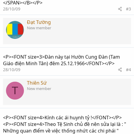
</SPAN></B></P>
28/10/09
#3
Đạt Tường
New member
<P><FONT size=3>Đàn này tại Hườn Cung Đàn (Tam
Giáo điện Minh Tân) đêm 25.12.1966</FONT></P>
28/10/09
#4
Thiên Sứ
T
New member
<P><FONT size=4>Kính các ái huynh tỷ !</FONT></P>
<P><FONT size=4>Theo Tệ Sinh chủ đề nên sửa lại là : "
Những quan điểm về việc thống nhứt các chi phái "