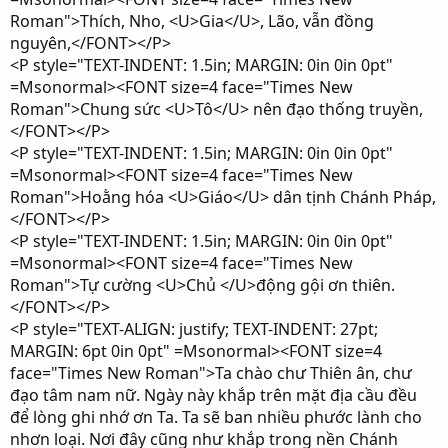
Roman">Thích, Nho, <U>Gia</U>, Lão, vẫn đồng
nguyên,</FONT></P>
<P style="TEXT-INDENT: 1.5in; MARGIN: 0in 0in 0pt"
=Msonormal><FONT size=4 face="Times New
Roman">Chung sức <U>Tô</U> nên đạo thống truyền,
</FONT></P>
<P style="TEXT-INDENT: 1.5in; MARGIN: 0in 0in 0pt"
=Msonormal><FONT size=4 face="Times New
Roman">Hoằng hóa <U>Giáo</U> dân tịnh Chánh Pháp,
</FONT></P>
<P style="TEXT-INDENT: 1.5in; MARGIN: 0in 0in 0pt"
=Msonormal><FONT size=4 face="Times New
Roman">Tự cường <U>Chủ </U>động gội ơn thiên.
</FONT></P>
<P style="TEXT-ALIGN: justify; TEXT-INDENT: 27pt;
MARGIN: 6pt 0in 0pt" =Msonormal><FONT size=4
face="Times New Roman">Ta chào chư Thiên ân, chư
đạo tâm nam nữ. Ngày này khắp trên mặt địa cầu đều
để lòng ghi nhớ ơn Ta. Ta sẽ ban nhiều phước lành cho
nhơn loại. Nơi đây cũng như khắp trong nền Chánh