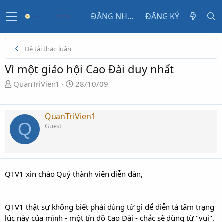
ĐĂNG NHẬP
ĐĂNG KÝ
Đề tài thảo luận
Vì một giáo hội Cao Đài duy nhất
N
N
QuanTriVien1
28/10/09
g
g
ư
à
ờ
y
QuanTriVien1
Q
i
g
Guest
k
ử
h
i
ở
i
QTV1 xin chào Quý thành viên diễn đàn,
t
ạ
o
QTV1 thật sự không biết phải dùng từ gì để diễn tả tâm trạng
lúc này của mình - một tín đồ Cao Đài - chắc sẽ dùng từ "vui".