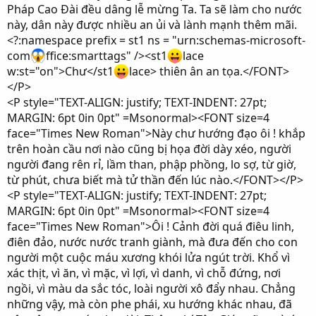
Pháp Cao Đài đều dâng lễ mừng Ta. Ta sẽ làm cho nước
này, dân này được nhiều an ủi và lành mạnh thêm mãi.
<?:namespace prefix = st1 ns = "urn:schemas-microsoft-
com
ffice:smarttags" /><st1
lace
w:st="on">Chư</st1
lace> thiên ân an tọa.</FONT>
</P>
<P style="TEXT-ALIGN: justify; TEXT-INDENT: 27pt;
MARGIN: 6pt 0in 0pt" =Msonormal><FONT size=4
face="Times New Roman">Này chư hướng đạo ôi ! khắp
trên hoàn cầu nơi nào cũng bị họa đời dày xéo, người
người đang rên rỉ, lầm than, phập phồng, lo sợ, từ giờ,
từ phút, chưa biết mà tử thần đến lúc nào.</FONT></P>
<P style="TEXT-ALIGN: justify; TEXT-INDENT: 27pt;
MARGIN: 6pt 0in 0pt" =Msonormal><FONT size=4
face="Times New Roman">Ôi ! Cảnh đời quá điêu linh,
điên đảo, nước nước tranh giành, mà đưa đến cho con
người một cuộc máu xương khói lửa ngút trời. Khổ vì
xác thịt, vì ăn, vì mặc, vì lợi, vì danh, vì chỗ đứng, nơi
ngồi, vì màu da sắc tóc, loài người xô đẩy nhau. Chẳng
những vậy, mà còn phe phái, xu hướng khác nhau, đã