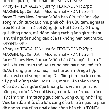
rình để giựt Lục nhị ( hào âm).</FONT></P>
<P style="TEXT-ALIGN: justify; TEXT-INDENT: 27pt;
MARGIN: 6pt 0in 0pt" =Msonormal><FONT size=4
face="Times New Roman">Đến hào Cửu tứ cũng vậy,
song muốn được Lục nhị, phải cởi lên Cửu tam, nghĩa là
trèo lên thành mà coi động tịnh. Hai hào này ở trong
quẻ đồng nhơn, mà đồng bằng cách giành giựt, tham
lam, thì người hướng đạo của ta không nên bắt chước.
</FONT></P>
<P style="TEXT-ALIGN: justify; TEXT-INDENT: 27pt;
MARGIN: 6pt 0in 0pt" =Msonormal><FONT size=4
face="Times New Roman">Đến hào Cửu ngũ, thì trước
phải kêu rêu than thở, sau dùng đến đại binh, mới trừ
được trung gian phá hoại, mà hai bên mới ngộ hợp
nhau, vui cười sung sướng. Oi ! đồng tâm mà khó như
vậy, phải dùng toàn lực đại vũ, mới đi lên thành công.
Điều đó chắc người đạo không làm, vì chi mạnh cho
bằng đạo đức? Nên nói lấy đạo đức làm nền, xu hướng
lấy cảm tình làm tướng giục binh. Song cũng nhớ rằng:
Việc làm dầu nhỏ, dầu lớn, cũng điều bị trở ngại. Ta phải
đề phòng, mà cũng phải gắng công bền chí.</FONT>