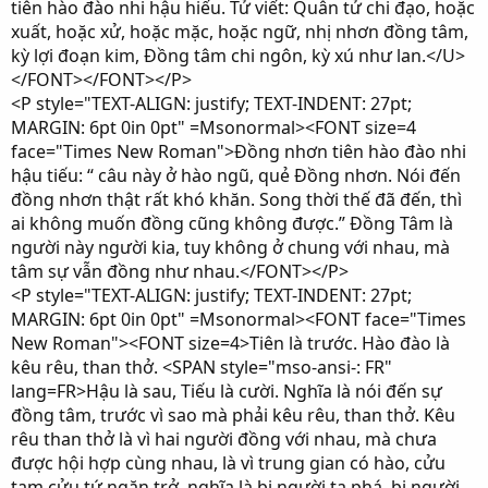
tiên hào đào nhi hậu hiếu. Tử viết: Quân tử chi đạo, hoặc
xuất, hoặc xử, hoặc mặc, hoặc ngữ, nhị nhơn đồng tâm,
kỳ lợi đoạn kim, Đồng tâm chi ngôn, kỳ xú như lan.</U>
</FONT></FONT></P>
<P style="TEXT-ALIGN: justify; TEXT-INDENT: 27pt;
MARGIN: 6pt 0in 0pt" =Msonormal><FONT size=4
face="Times New Roman">Đồng nhơn tiên hào đào nhi
hậu tiếu: “ câu này ở hào ngũ, quẻ Đồng nhơn. Nói đến
đồng nhơn thật rất khó khăn. Song thời thế đã đến, thì
ai không muốn đồng cũng không được.” Đồng Tâm là
người này người kia, tuy không ở chung với nhau, mà
tâm sự vẫn đồng như nhau.</FONT></P>
<P style="TEXT-ALIGN: justify; TEXT-INDENT: 27pt;
MARGIN: 6pt 0in 0pt" =Msonormal><FONT face="Times
New Roman"><FONT size=4>Tiên là trước. Hào đào là
kêu rêu, than thở. <SPAN style="mso-ansi-: FR"
lang=FR>Hậu là sau, Tiếu là cười. Nghĩa là nói đến sự
đồng tâm, trước vì sao mà phải kêu rêu, than thở. Kêu
rêu than thở là vì hai người đồng với nhau, mà chưa
được hội hợp cùng nhau, là vì trung gian có hào, cửu
tam cửu tứ ngăn trở, nghĩa là bị người ta phá, bị người