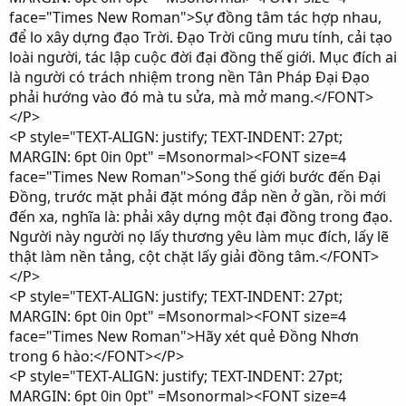
face="Times New Roman">Sự đồng tâm tác hợp nhau,
để lo xây dựng đạo Trời. Đạo Trời cũng mưu tính, cải tạo
loài người, tác lập cuộc đời đại đồng thế giới. Mục đích ai
là người có trách nhiệm trong nền Tân Pháp Đại Đạo
phải hướng vào đó mà tu sửa, mà mở mang.</FONT>
</P>
<P style="TEXT-ALIGN: justify; TEXT-INDENT: 27pt;
MARGIN: 6pt 0in 0pt" =Msonormal><FONT size=4
face="Times New Roman">Song thế giới bước đến Đại
Đồng, trước mặt phải đặt móng đắp nền ở gần, rồi mới
đến xa, nghĩa là: phải xây dựng một đại đồng trong đạo.
Người này người nọ lấy thương yêu làm mục đích, lấy lẽ
thật làm nền tảng, cột chặt lấy giải đồng tâm.</FONT>
</P>
<P style="TEXT-ALIGN: justify; TEXT-INDENT: 27pt;
MARGIN: 6pt 0in 0pt" =Msonormal><FONT size=4
face="Times New Roman">Hãy xét quẻ Đồng Nhơn
trong 6 hào:</FONT></P>
<P style="TEXT-ALIGN: justify; TEXT-INDENT: 27pt;
MARGIN: 6pt 0in 0pt" =Msonormal><FONT size=4