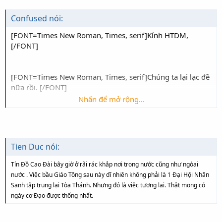
diễn đàn :
Confused nói:
1. Thống Nhứt Hội Thánh
[FONT=Times New Roman, Times, serif]
Kính HTDM,
<O
></O
>
Ấy là thống nhứt trọn niềm Đạo Cha.
[/FONT]
2.Thống nhứt tín đồ
<O
></O
>
[FONT=Times New Roman, Times, serif]
Chúng ta lại lạc đề
nữa rồi.
[/FONT]
3. Đồng nhứt đường lối hành Đạo
Nhấn để mở rộng...
<O
></O
>
Con trước phải vẹn hòa vẹn thuận,
[FONT=Times New Roman, Times, serif]
Việc hiện nay và
<O
></O
>
Vậy thì hiền cảm thấy đường nào là hợpPháp?
quan trọng là chúng ta phải đặt những câu hỏi để anh chị
em cùng thảo luận để đi đến kết luận chung:
[/FONT]
Tien Duc nói:
<O
></O
>
Sự tương thân phải vẹn hòa nhau;
Tín Đồ Cao Đài bây giờ ở rãi rác khắp nơi trong nước cũng như ngòai
[FONT=Times New Roman, Times, serif]
WHO? - AI?
<O
nước . Việc bầu Giáo Tông sau này dĩ nhiên không phải là 1 Đại Hội Nhân
></O
>
[/FONT]
Sanh tập trung lại Tòa Thánh. Nhưng đó là việc tương lai. Thật mong có
ngày cơ Đạo được thống nhất.
<O
></O
>
Tương ái tương trợ một màu,
[FONT=Times New Roman, Times, serif]
WHAT? - LÀM GÌ?