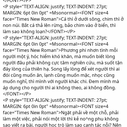
</FONT></P>
<P style="TEXT-ALIGN: justify; TEXT-INDENT: 27pt;
MARGIN: 6pt 0in 0pt" =Msonormal><FONT size=4
face="Times New Roman">Cá thì ở dưới sông, chim thì ở
non núi. Bắt cá thả lên rừng, bảo chim vào ở biển, thì
làm sao không loạn?</FONT></P>
<P style="TEXT-ALIGN: justify; TEXT-INDENT: 27pt;
MARGIN: 6pt 0in 0pt" =Msonormal><FONT size=4
face="Times New Roman">Phương phi nhơn tình mỗi
người một ý, hóc hiểm khó khăn, mà muốn biết lòng
người đâu phải không cực tâm nghiên cứu, mà suốt tận
đáy lòng của thiên hạ. Song lấy lòng để xét người thì ai
đói cũng muốn ăn, lạnh cũng muốn mặc, nhọc cũng
muốn nghỉ, thì mình với người khác chi. Đem mình mà
áp dụng cho người thì ai không theo, ai không đồng.
</FONT></P>
<P style="TEXT-ALIGN: justify; TEXT-INDENT: 27pt;
MARGIN: 6pt 0in 0pt" =Msonormal><FONT size=4
face="Times New Roman">Ngặt phải về một chỗ, phải
làm một việc, phải nói một lời thì kẻ no^ng phu không
sao viết ra bài, người học trò làm sao canh tác nỗi? Nên