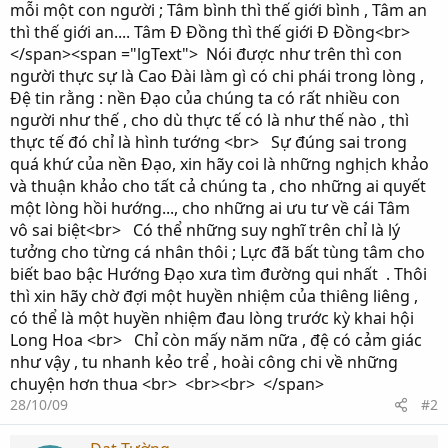
mỗi một con người ; Tâm bình thì thế giới bình , Tâm an
thì thế giới an.... Tâm Đ Đồng thì thế giới Đ Đồng<br>
</span><span ="lgText"> Nói được như trên thì con
người thực sự là Cao Đài làm gì có chi phái trong lòng ,
Đệ tin rằng : nền Đạo của chúng ta có rất nhiều con
người như thế , cho dù thực tế có là như thế nào , thì
thực tế đó chỉ là hình tướng <br> Sự đúng sai trong
quá khứ của nền Đạo, xin hãy coi là những nghịch khảo
và thuận khảo cho tất cả chúng ta , cho những ai quyết
một lòng hồi hướng..., cho những ai ưu tư về cái Tâm
vô sai biệt<br> Có thể những suy nghĩ trên chỉ là lý
tưởng cho từng cá nhân thôi ; Lực đã bất tùng tâm cho
biết bao bậc Hướng Đạo xưa tìm đường qui nhất . Thôi
thì xin hãy chờ đợi một huyền nhiệm của thiêng liêng ,
có thể là một huyền nhiệm đau lòng trước kỳ khai hội
Long Hoa <br> Chỉ còn mấy năm nữa , đệ có cảm giác
như vậy , tu nhanh kẻo trể , hoài công chi về những
chuyện hơn thua <br> <br><br> </span>
28/10/09
#2