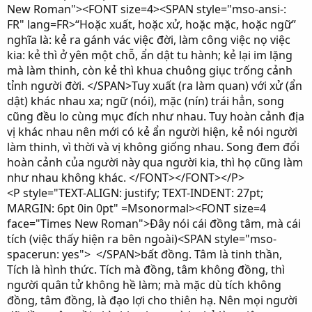
New Roman"><FONT size=4><SPAN style="mso-ansi-:
FR" lang=FR>“Hoặc xuất, hoặc xử, hoặc mặc, hoặc ngữ”
nghĩa là: kẻ ra gánh vác việc đời, làm công việc nọ việc
kia: kẻ thì ở yên một chỗ, ẩn dật tu hành; kẻ lại im lặng
mà làm thinh, còn kẻ thì khua chuông giục trống cảnh
tỉnh người đời. </SPAN>Tuy xuất (ra làm quan) với xử (ẩn
dật) khác nhau xa; ngữ (nói), mặc (nín) trái hẳn, song
cũng đều lo cùng mục đích như nhau. Tuy hoàn cảnh địa
vị khác nhau nên mới có kẻ ẩn người hiện, kẻ nói người
làm thinh, vì thời và vị không giống nhau. Song đem đổi
hoàn cảnh của người này qua người kia, thì họ cũng làm
như nhau không khác. </FONT></FONT></P>
<P style="TEXT-ALIGN: justify; TEXT-INDENT: 27pt;
MARGIN: 6pt 0in 0pt" =Msonormal><FONT size=4
face="Times New Roman">Đây nói cái đồng tâm, mà cái
tích (việc thấy hiện ra bên ngoài)<SPAN style="mso-
spacerun: yes"> </SPAN>bất đồng. Tâm là tinh thần,
Tích là hình thức. Tích mà đồng, tâm không đồng, thì
người quân tử không hề làm; mà mặc dù tích không
đồng, tâm đồng, là đạo lợi cho thiên hạ. Nên mọi người