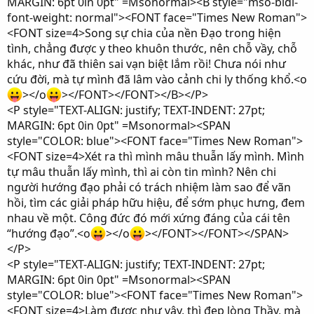
MARGIN: 6pt 0in 0pt" =Msonormal><B style="mso-bidi-
font-weight: normal"><FONT face="Times New Roman">
<FONT size=4>Song sự chia của nền Đạo trong hiện
tình, chẳng được y theo khuôn thước, nên chỗ vầy, chỗ
khác, như đã thiên sai vạn biệt lắm rồi! Chưa nói như
cứu đời, mà tự mình đã lâm vào cảnh chi ly thống khổ.<o
></o
></FONT></FONT></B></P>
<P style="TEXT-ALIGN: justify; TEXT-INDENT: 27pt;
MARGIN: 6pt 0in 0pt" =Msonormal><SPAN
style="COLOR: blue"><FONT face="Times New Roman">
<FONT size=4>Xét ra thì mình mâu thuẫn lấy mình. Mình
tự mâu thuẫn lấy mình, thì ai còn tin mình? Nên chi
người hướng đạo phải có trách nhiệm làm sao để vãn
hồi, tìm các giải pháp hữu hiệu, để sớm phục hưng, đem
nhau về một. Công đức đó mới xứng đáng của cái tên
“hướng đạo”.<o
></o
></FONT></FONT></SPAN>
</P>
<P style="TEXT-ALIGN: justify; TEXT-INDENT: 27pt;
MARGIN: 6pt 0in 0pt" =Msonormal><SPAN
style="COLOR: blue"><FONT face="Times New Roman">
<FONT size=4>Làm được như vậy, thì đẹp lòng Thầy, mà