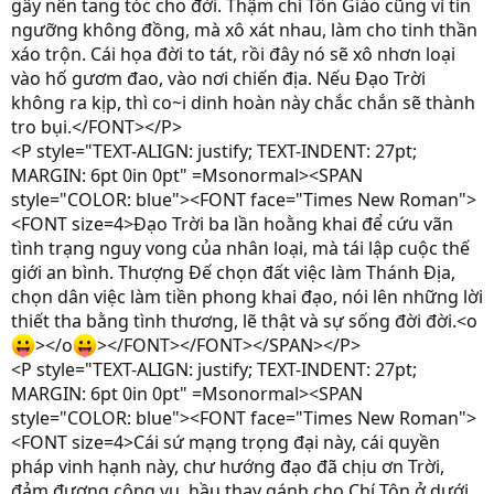
gây nên tang tóc cho đời. Thậm chí Tôn Giáo cũng vì tín
ngưỡng không đồng, mà xô xát nhau, làm cho tinh thần
xáo trộn. Cái họa đời to tát, rồi đây nó sẽ xô nhơn loại
vào hố gươm đao, vào nơi chiến địa. Nếu Đạo Trời
không ra kịp, thì co~i dinh hoàn này chắc chắn sẽ thành
tro bụi.</FONT></P>
<P style="TEXT-ALIGN: justify; TEXT-INDENT: 27pt;
MARGIN: 6pt 0in 0pt" =Msonormal><SPAN
style="COLOR: blue"><FONT face="Times New Roman">
<FONT size=4>Đạo Trời ba lần hoằng khai để cứu vãn
tình trạng nguy vong của nhân loại, mà tái lập cuộc thế
giới an bình. Thượng Đế chọn đất việc làm Thánh Địa,
chọn dân việc làm tiền phong khai đạo, nói lên những lời
thiết tha bằng tình thương, lẽ thật và sự sống đời đời.<o
></o
></FONT></FONT></SPAN></P>
<P style="TEXT-ALIGN: justify; TEXT-INDENT: 27pt;
MARGIN: 6pt 0in 0pt" =Msonormal><SPAN
style="COLOR: blue"><FONT face="Times New Roman">
<FONT size=4>Cái sứ mạng trọng đại này, cái quyền
pháp vinh hạnh này, chư hướng đạo đã chịu ơn Trời,
đảm đương công vụ, hầu thay gánh cho Chí Tôn ở dưới