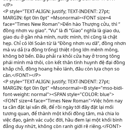
</P>
<P style="TEXT-ALIGN: justify; TEXT-INDENT: 27pt;
MARGIN: 6pt 0in 0pt" =Msonormal><FONT size=4
face="Times New Roman">Đến hào Thượng cửu, thì “
đồng nhơn vu giao”. “Vu” là đi “Giao” nghĩa là giao du,
giao du ở gần nhà mình, nước mình, thì cũng là chật
hẹp. Chỉ có lời Soán từ là “Đồng nhơn vu dã”, đồng nhơn
mà vu dả (ra đồng trống) thiệt rộng lớn mênh mông,
không bờ bến. Đâu phải ra khỏi cửa hay ở trong tông
phái mình mà thôi, còn kết thân tình huynh đệ đại đồng
khắp chỗ, đồng hoang hẻo lánh, đâu còn lựa chọn so
cân.</FONT></P>
<P style="TEXT-ALIGN: justify; TEXT-INDENT: 27pt;
MARGIN: 6pt 0in 0pt" =Msonormal><B style="mso-bidi-
font-weight: normal"><SPAN style="COLOR: blue">
<FONT size=4 face="Times New Roman">Việc hôm nay
ta cần đặt lại vấn đề, để rồi ngày tới đây đặt lại mối
tương quan, để thành một khối đồng tâm, mà chia lo
việc đạo, gánh vác cuộc đời, hầu đem lại một khối bình
đẳng duy nhứt, không còn ranh giới rẽ riêng.</FONT>