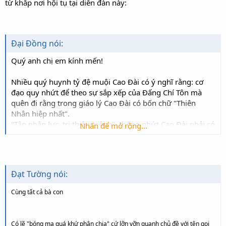
từ khắp nơi hội tụ tại diễn đàn này:
Đại Đồng nói:
Quý anh chị em kính mến!
Nhiều quý huynh tỷ đệ muội Cao Đài có ý nghĩ rằng: cơ
đạo quy nhứt để theo sự sắp xếp của Đấng Chí Tôn mà
quên đi rằng trong giáo lý Cao Đài có bốn chữ "Thiên
Nhân hiệp nhất".
"Tận nhân lực, tri thiên mệnh", thống nhứt Cao Đài phải có
Nhấn để mở rộng...
sự nỗ lực của tín hữu Cao Đài, đặc biệt là tuổi trẻ.
Chúng ta-thế hệ tiếp nối nên có tư tưởng thông thoáng,
thoát ra khỏi bản ngã của chính mình và của Hội Thánh
nơi đang sinh hoạt, đừng nâng quý Tiền Bối ở Hội Thánh
Đạt Tường nói:
cũng như Hội Thánh mình lên rồi hạ ở các Hội Thánh khác.
Ở cõi nhị nguyên, cái gì cũng có âm có dương, có trái có
Cùng tất cả bà con
phải, có dỡ có hay. Tại sao chúng ta không nhìn vào cái
hay mà cứ đi soi vào cái dỡ, sao không nâng đỡ mặt tốt
mà cứ lại chà xát mặt chưa tốt.
Có lẽ "bóng ma quá khứ phân chia" cứ lỡn vỡn quanh chủ đề với tên gọi