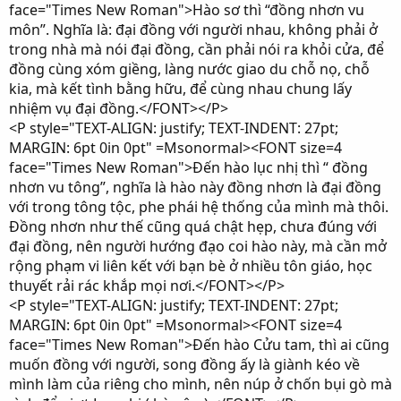
face="Times New Roman">Hào sơ thì “đồng nhơn vu
môn”. Nghĩa là: đại đồng với người nhau, không phải ở
trong nhà mà nói đại đồng, cần phải nói ra khỏi cửa, để
đồng cùng xóm giềng, làng nước giao du chỗ nọ, chỗ
kia, mà kết tình bằng hữu, để cùng nhau chung lấy
nhiệm vụ đại đồng.</FONT></P>
<P style="TEXT-ALIGN: justify; TEXT-INDENT: 27pt;
MARGIN: 6pt 0in 0pt" =Msonormal><FONT size=4
face="Times New Roman">Đến hào lục nhị thì “ đồng
nhơn vu tông”, nghĩa là hào này đồng nhơn là đại đồng
với trong tông tộc, phe phái hệ thống của mình mà thôi.
Đồng nhơn như thế cũng quá chật hẹp, chưa đúng với
đại đồng, nên người hướng đạo coi hào này, mà cần mở
rộng phạm vi liên kết với bạn bè ở nhiều tôn giáo, học
thuyết rải rác khắp mọi nơi.</FONT></P>
<P style="TEXT-ALIGN: justify; TEXT-INDENT: 27pt;
MARGIN: 6pt 0in 0pt" =Msonormal><FONT size=4
face="Times New Roman">Đến hào Cửu tam, thì ai cũng
muốn đồng với người, song đồng ấy là giành kéo về
mình làm của riêng cho mình, nên núp ở chốn bụi gò mà