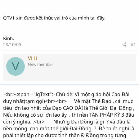
QTV1 xin được kết thúc vai trò của mình tại đây.
Kính.
28/10/09
#1
Vi Li
V
New member
<br><span ="lgText"> Chủ đề: Vì một giáo hội Cao Đài
duy nhất(tạm gọi)<br><br> Về mặt Thế Đạo , cái mục
tiêu lớn lao nhất của Đạo CAO ĐÀI là Thế Giới Đại Đồng ,
Nếu không có sự lớn lao ấy , thì nền TÂN PHÁP KỲ 3 đâu
còn ý nghĩa...<br> Nhưng Đại Đồng là gì ? và đâu là
nền móng cho một thế giới Đại Đồng ? Đệ thiét nghĩ là
phải thiết lập cho được tinh thần Đ Đồng trong từng