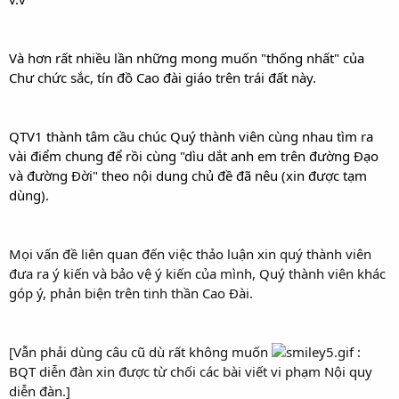
cầu cho Địa Tang Bồ Tát mau chứng Bồ Đề
Và hơn rất nhiều lần những mong muốn "thống nhất" của
Chư chức sắc, tín đồ Cao đài giáo trên trái đất này.
QTV1 thành tâm cầu chúc Quý thành viên cùng nhau tìm ra
vài điểm chung để rồi cùng "dìu dắt anh em trên đường Đạo
và đường Đời" theo nội dung chủ đề đã nêu (xin được tạm
dùng).
Mọi vấn đề liên quan đến việc thảo luận xin quý thành viên
đưa ra ý kiến và bảo vệ ý kiến của mình, Quý thành viên khác
góp ý, phản biện trên tinh thần Cao Đài.
[Vẫn phải dùng câu cũ dù rất không muốn
:
BQT diễn đàn xin được từ chối các bài viết vi phạm Nội quy
diễn đàn.]