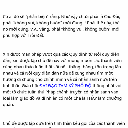
Có ai đó sẽ "phản biện" rằng: Như vậy chưa phải là Cao Đài,
phải "không vui, không buồn" mới đúng !! Phải thế này, thế
nọ mới đúng, v.v.. Vâng, phải "không vui, không buồn" mới
phù hợp với Trời Đất.
Xin được mạn phép vượt qua các Quy định từ Nội quy diễn
đàn, xin được lập chủ đề này với mong muốn các thành viên
cùng nhau thảo luận thật sôi nổi, thẳng thắng, tôn trọng lẫn
nhau và cả Nội quy diễn đàn nữa để cùng nhau tìm một
hướng đi chung cho chính mình và cả nhân sanh nữa trên
tinh thần Giáo hội
ĐẠI ĐẠO TAM KỲ PHỔ ĐỘ
thống nhất với
một tổ chức tuân thủ Pháp chánh truyền có nhân sanh vạn
lọai làm giáo đồ và dĩ nhiên có một Cha là THẦY làm chưởng
quản.
Chủ đề được lập dựa trên tinh thần kêu gọi của các thành viên