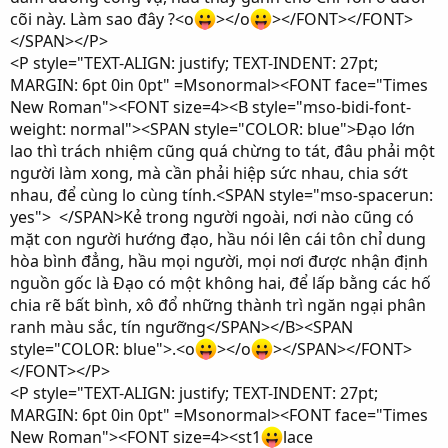
cõi này. Làm sao đây ?<o
></o
></FONT></FONT>
</SPAN></P>
<P style="TEXT-ALIGN: justify; TEXT-INDENT: 27pt;
MARGIN: 6pt 0in 0pt" =Msonormal><FONT face="Times
New Roman"><FONT size=4><B style="mso-bidi-font-
weight: normal"><SPAN style="COLOR: blue">Đạo lớn
lao thì trách nhiệm cũng quá chừng to tát, đâu phải một
người làm xong, mà cần phải hiệp sức nhau, chia sớt
nhau, để cùng lo cùng tính.<SPAN style="mso-spacerun:
yes"> </SPAN>Kẻ trong người ngoài, nơi nào cũng có
mặt con người hướng đạo, hầu nói lên cái tôn chỉ dung
hòa bình đẳng, hầu mọi người, mọi nơi được nhận định
nguồn gốc là Đạo có một không hai, để lấp bằng các hố
chia rẽ bất bình, xô đổ những thành trì ngăn ngại phân
ranh màu sắc, tín ngưỡng</SPAN></B><SPAN
style="COLOR: blue">.<o
></o
></SPAN></FONT>
</FONT></P>
<P style="TEXT-ALIGN: justify; TEXT-INDENT: 27pt;
MARGIN: 6pt 0in 0pt" =Msonormal><FONT face="Times
New Roman"><FONT size=4><st1
lace