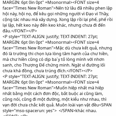
MARGIN: 6pt 0in 0pt" =Msonormal><FONT size=4
face="Times New Roman">Nên từ lâu đã nhiều phen lập
hội này, hội nọ, để kêu gọi những người vì Đạo vì Thầy,
cộng tác nhau mà xây dựng. Xong lập rồi lại phế, phế rồi
lại lập, hết keo này đến keo khác, nhưng chưa đi đến
đâu.</FONT></P>
<P style="TEXT-ALIGN: justify; TEXT-INDENT: 27pt;
MARGIN: 6pt 0in 0pt" =Msonormal><FONT size=4
face="Times New Roman">Mặc dù chưa kết quả, nhưng
đó là trường thi chọn lựa lòng tâm hạnh của chư hiền,
mà chư hiền cũng có dịp ba`y tỏ lòng mình với nhơn
sanh, cho Thượng Đế chứng minh. Ngặt vì đường lối
chưa khá đồng, chưa trúng đích.</FONT></P>
<P style="TEXT-ALIGN: justify; TEXT-INDENT: 27pt;
MARGIN: 6pt 0in 0pt" =Msonormal><FONT size=4
face="Times New Roman">Muốn hiệp nhất mà hiệp
nhất bằng một cách đơn độc, bắt buộc ai cũng làm,
cũng nói, cũng đi một đường, một kiểu như nhau, thì
vạn đời chưa chắc kết quả. Muôn loài vạn vật đều<SPAN
style="mso-spacerun: yes"> </SPAN>khác nhau.