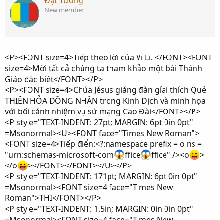
Đạt Tường
New member
<P><FONT size=4>Tiếp theo lời của Vi Li. </FONT><FONT
size=4>Mời tất cả chúng ta tham khảo một bài Thánh
Giáo đặc biệt</FONT></P>
<P><FONT size=4>Chúa Jésus giáng đàn gỉai thích Quẻ
THIÊN HỎA ĐỒNG NHÂN trong Kinh Dịch và minh họa
với bối cảnh nhiệm vụ sứ mạng Cao Đài</FONT></P>
<P style="TEXT-INDENT: 27pt; MARGIN: 6pt 0in 0pt"
=Msonormal><U><FONT face="Times New Roman">
<FONT size=4>Tiếp điển:<?:namespace prefix = o ns =
"urn:schemas-microsoft-com
ffice
ffice" /><o
>
</o
></FONT></FONT></U></P>
<P style="TEXT-INDENT: 171pt; MARGIN: 6pt 0in 0pt"
=Msonormal><FONT size=4 face="Times New
Roman">THI</FONT></P>
<P style="TEXT-INDENT: 1.5in; MARGIN: 0in 0in 0pt"
=Msonormal><FONT size=4 face="Times New