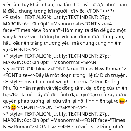
việc làm tuy khác nhau, mà tâm hồn vẫn được như nhau,
là điều chung trong lợi người, lợi việc.</FONT></P>
<P style="TEXT-ALIGN: justify; TEXT-INDENT: 27pt;
MARGIN: 6pt 0in 0pt" =Msonormal><FONT size=4
face="Times New Roman">Hôm nay, ta đến để góp một
vài ý kiến về việc tương hệ với bạn đồng đức đồng tâm,
hầu kết nên tràng thương yêu, mà chung cùng nhiệm
vụ.</FONT></P>
<P style="TEXT-ALIGN: justify; TEXT-INDENT: 27pt;
MARGIN: 6pt 0in 0pt" =Msonormal><SPAN
style="COLOR: blue"><FONT face="Times New Roman">
<FONT size=4>Đây là một đoạn trong Hệ từ Dịch truyện,
<B style="mso-bidi-font-weight: normal">Đức Khổng
Phu Tử nhấn mạnh về việc đồng tâm, đại đồng của thiên
hạ</B>. Ta nên lấy đó để hành đạo, giữ đạo mà xây dựng
quyền pháp tương lai, cứu vãn lại nội tình hiện tại.<o
>
</o
></FONT></FONT></SPAN></P>
<P style="TEXT-ALIGN: justify; TEXT-INDENT: 27pt;
MARGIN: 6pt 0in 0pt" =Msonormal><FONT face="Times
New Roman"><FONT size=4>Hệ từ viết: <U>Đồng nhơn