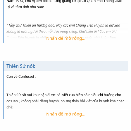
Năm 1974, chư vị tiền bối đã từng giáng cơ tại Cơ Quan Phổ Thông Giáo
đó!
Lý và tâm tình như sau:
<O
></O
>
" Nầy chư Thiên ân hướng đạo! Nầy các em! Chúng Tiên Huynh là ai? Sao
không là một người theo mỗi ước vọng riêng. Chư hiền ôi ! Các em ôi !
Chúng Tiên Huynh là những danh từ được các em nhắc nhở khắp Tam
Nhấn để mở rộng...
Giang hay ghi trên phiến đá mà cũng là những vấn đề thị phi vinh nhục
Từ khai Đạo mười hai (12) chi phái,<O
></O
>
</SPAN>
ngã nhơn mà các em đặt để trong từng lịch sử riêng tư".
<O
></O
>
Thiên Sứ nói:
Thôi thì chúng ta hãy trở lại vấn đề mà Confused nêu ra là làm thế nào
tiến đến thống nhất cơ Đạo vậy nhá kẻo không lại lạc đề.
Còn về Confused :
<O
></O
>
Rồi các con gẫm lại mà xem;
Thiên Sứ rất vui khi nhận được bài viết của hiền có nhiều chí hướng cho
<O
></O
>
cơ Đạo ( không phải riêng huynh, nhưng thấy bài viết của huynh khá chặc
chẽ)
Nhấn để mở rộng...
<O
></O
Mỗi chi phái đúng chơn truyền,<O
></O
>
>
Ba con đường thống nhứt mà Thiên Sứ đã trãi nghiệm qua 2 người trên