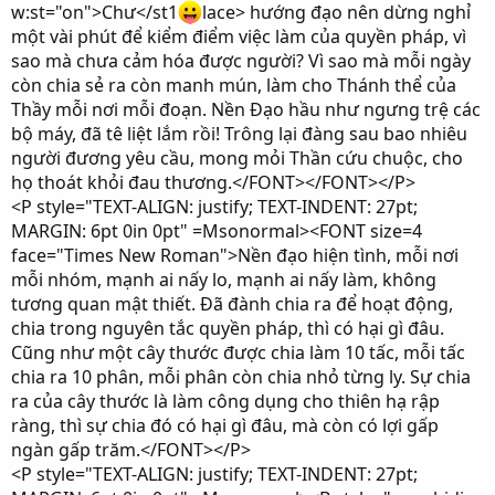
w:st="on">Chư</st1
lace> hướng đạo nên dừng nghỉ
một vài phút để kiểm điểm việc làm của quyền pháp, vì
sao mà chưa cảm hóa được người? Vì sao mà mỗi ngày
còn chia sẻ ra còn manh mún, làm cho Thánh thể của
Thầy mỗi nơi mỗi đoạn. Nền Đạo hầu như ngưng trệ các
bộ máy, đã tê liệt lắm rồi! Trông lại đàng sau bao nhiêu
người đương yêu cầu, mong mỏi Thần cứu chuộc, cho
họ thoát khỏi đau thương.</FONT></FONT></P>
<P style="TEXT-ALIGN: justify; TEXT-INDENT: 27pt;
MARGIN: 6pt 0in 0pt" =Msonormal><FONT size=4
face="Times New Roman">Nền đạo hiện tình, mỗi nơi
mỗi nhóm, mạnh ai nấy lo, mạnh ai nấy làm, không
tương quan mật thiết. Đã đành chia ra để hoạt động,
chia trong nguyên tắc quyền pháp, thì có hại gì đâu.
Cũng như một cây thước được chia làm 10 tấc, mỗi tấc
chia ra 10 phân, mỗi phân còn chia nhỏ từng ly. Sự chia
ra của cây thước là làm công dụng cho thiên hạ rập
ràng, thì sự chia đó có hại gì đâu, mà còn có lợi gấp
ngàn gấp trăm.</FONT></P>
<P style="TEXT-ALIGN: justify; TEXT-INDENT: 27pt;