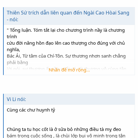
[/FONT]
<O
></O
>
Thiên Sứ trích dẫn liên quan đến Ngài Cao Hòai Sang
- nói:
[FONT=Times New Roman, Times, serif]
WHEN? - KHI
NÀO?
[/FONT]
Giáo dân vi thiện làm đầu cho xong.<O
></O
>
" Tổng luận. Tóm tắt lại cho chương trình nầy là chương
trình
<O
></O
>
cứu đời nâng hồn đạo lên cao thượng cho đúng với chủ
[FONT=Times New Roman, Times, serif]
WHERE? - Ở ĐÂU?
nghĩa,
[/FONT]
Bác Ái, Từ tâm của Chí-Tôn. Sự thương nhơn sanh chẳng
<O
></O
>
phải bằng
lời nói, sự thương ấy cần phải có cái thương vô cùng tận,
Nhấn để mở rộng...
[FONT=Times New Roman, Times, serif]
WHY? - TẠI SAO?
ấy là
[/FONT]
cái biểu hiệu của đức háo sanh thiêng liêng thế nào củng
phải tỏ
ra bằng sự làm hiển nhiên mà thôi.
[FONT=Times New Roman, Times, serif]
HOW? BẰNG
Vi Li nói:
" Hởi chư Chức-sắc, Đạo huynh và Đạo Tỷ ! Nếu thi hành
CÁCH NÀO?
[/FONT]
trọn
Cùng các chư huynh tỷ
chương trình này tức là kéo thuyền ra khỏi nơi mờ ám,
làm
[FONT=Times New Roman, Times, serif]
Thế thì chúng ta
cho nhơn sanh bước vào cửa đạo, ngó ngoái lại cảnh cũ
Chúng ta tu học cốt là ở sửa bỏ những điều tà mỵ đeo
cùng nhau thảo luận và trả lời những câu hỏi trên để
ngoài
bám trong cuộc sống , là chùi lớp bụi vô minh trong tận
những hội thánh (thế hệ đang lãnh đạo những hội thánh