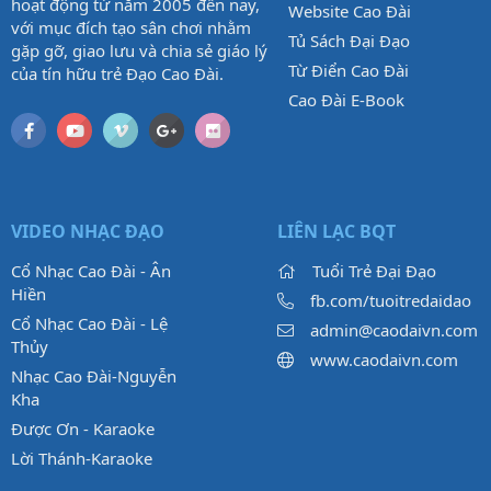
hoạt động từ năm 2005 đến nay,
Website Cao Đài
với mục đích tạo sân chơi nhằm
Tủ Sách Đại Đạo
gặp gỡ, giao lưu và chia sẻ giáo lý
Từ Điển Cao Đài
của tín hữu trẻ Đạo Cao Đài.
Cao Đài E-Book
VIDEO NHẠC ĐẠO
LIÊN LẠC BQT
Cổ Nhạc Cao Đài - Ân
Tuổi Trẻ Đại Đạo
Hiền
fb.com/tuoitredaidao
Cổ Nhạc Cao Đài - Lệ
admin@caodaivn.com
Thủy
www.caodaivn.com
Nhạc Cao Đài-Nguyễn
Kha
Được Ơn - Karaoke
Lời Thánh-Karaoke