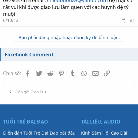
0979457415 email:
chieubuon89@yahoo.com
đệ thật sự
rất vui khi được giao lưu làm quen với cac huynh dệ tỷ
muội
6/10/12
#1
Bạn phải đăng nhập hoặc đăng ký để bình luận.
Facebook Comment
Facebook
Twitter
Reddit
Pinterest
Tumblr
WhatsApp
Email
Link
Chia sẻ:
Gặp gỡ, Giao lưu
TUỔI TRẺ ĐẠI ĐẠO
TÀI LIỆU, AUDIO
Diễn đàn Tuổi Trẻ Đại Đạo bắt đầu
Kinh Sám Hối Cao Đài