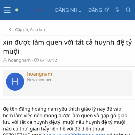
ĐĂNG NHẬP
ĐĂNG KÝ
Gặp gỡ, Giao lưu
xin được làm quen với tất cả huynh đệ tỷ
muội
N
N
hoangnam
6/10/12
g
g
ư
à
hoangnam
H
ờ
y
New member
i
g
k
ử
h
i
ở
đệ tên đặng hoàng nam yêu thích giáo lý nay đệ vào
i
hcm làm việc nên mong được làm quen và gặp gở giao
t
lưu với tất cả huynh dệ,tỷ ,muội nếu huynh đệ tỷ muội
ạ
nào có thời gian hảy liên hệ với đệ diện thoại :
o