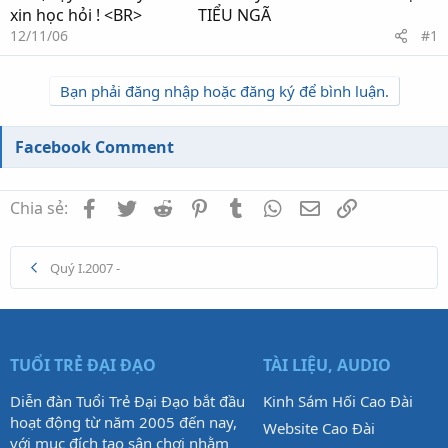
xin học hỏi ! <BR> TIỂU NGÃ
12/11/06
#1
Bạn phải đăng nhập hoặc đăng ký để bình luận.
Facebook Comment
Facebook
Twitter
Reddit
Pinterest
Tumblr
WhatsApp
Email
Link
Chia sẻ:
Quý I.2007 -
TUỔI TRẺ ĐẠI ĐẠO
TÀI LIỆU, AUDIO
Diễn đàn Tuổi Trẻ Đại Đạo bắt đầu
Kinh Sám Hối Cao Đài
hoạt động từ năm 2005 đến nay,
Website Cao Đài
với mục đích tạo sân chơi nhằm