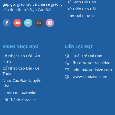
Tủ Sách Đại Đạo
gặp gỡ, giao lưu và chia sẻ giáo lý
Từ Điển Cao Đài
của tín hữu trẻ Đạo Cao Đài.
Cao Đài E-Book
VIDEO NHẠC ĐẠO
LIÊN LẠC BQT
Cổ Nhạc Cao Đài - Ân
Tuổi Trẻ Đại Đạo
Hiền
fb.com/tuoitredaidao
Cổ Nhạc Cao Đài - Lệ
admin@caodaivn.com
Thủy
www.caodaivn.com
Nhạc Cao Đài-Nguyễn
Kha
Được Ơn - Karaoke
Lời Thánh-Karaoke