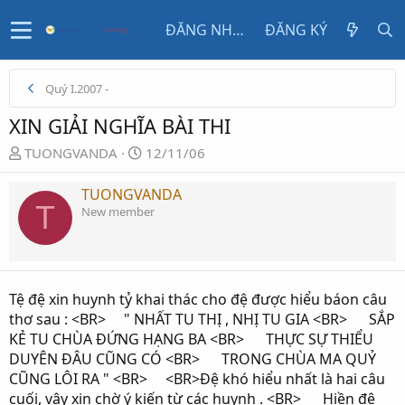
ĐĂNG NHẬP
ĐĂNG KÝ
Quý I.2007 -
XIN GIẢI NGHĨA BÀI THI
N
N
TUONGVANDA
12/11/06
g
g
ư
à
TUONGVANDA
T
ờ
y
New member
i
g
k
ử
h
i
ở
Tệ đệ xin huynh tỷ khai thác cho đệ được hiểu báon câu
i
thơ sau : <BR> " NHẤT TU THỊ , NHỊ TU GIA <BR> SẮP
t
KẺ TU CHÙA ĐỨNG HẠNG BA <BR> THỰC SỰ THIỂU
ạ
DUYÊN ĐÂU CŨNG CÓ <BR> TRONG CHÙA MA QUỶ
o
CŨNG LÔI RA " <BR> <BR>Đệ khó hiểu nhất là hai câu
cuối, vậy xin chờ ý kiến từ các huynh . <BR> Hiền đệ