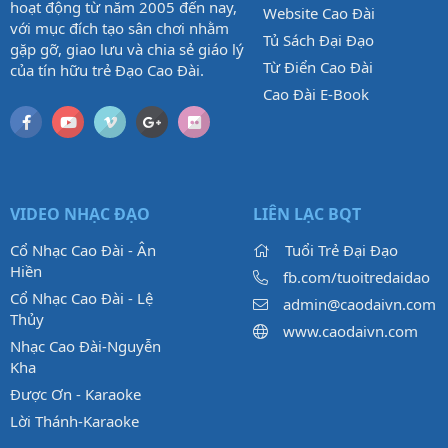
hoạt động từ năm 2005 đến nay,
Website Cao Đài
với mục đích tạo sân chơi nhằm
Tủ Sách Đại Đạo
gặp gỡ, giao lưu và chia sẻ giáo lý
Từ Điển Cao Đài
của tín hữu trẻ Đạo Cao Đài.
Cao Đài E-Book
VIDEO NHẠC ĐẠO
LIÊN LẠC BQT
Cổ Nhạc Cao Đài - Ân
Tuổi Trẻ Đại Đạo
Hiền
fb.com/tuoitredaidao
Cổ Nhạc Cao Đài - Lệ
admin@caodaivn.com
Thủy
www.caodaivn.com
Nhạc Cao Đài-Nguyễn
Kha
Được Ơn - Karaoke
Lời Thánh-Karaoke