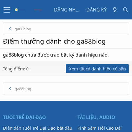
ĐĂNG NHẬP
ĐĂNG KÝ
ga88blog
Điểm thưởng dành cho ga88blog
ga88blog chưa được trao bất kỳ danh hiệu nào.
Xem tất cả danh hiệu có sẵn
Tổng điểm: 0
ga88blog
TUỔI TRẺ ĐẠI ĐẠO
TÀI LIỆU, AUDIO
Diễn đàn Tuổi Trẻ Đại Đạo bắt đầu
Kinh Sám Hối Cao Đài