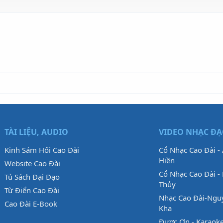
TÀI LIỆU, AUDIO
VIDEO NHẠC Đ
Kinh Sám Hối Cao Đài
Cổ Nhạc Cao Đài -
Hiền
Website Cao Đài
Cổ Nhạc Cao Đài - 
Tủ Sách Đại Đạo
Thủy
Từ Điển Cao Đài
Nhạc Cao Đài-Ngu
Cao Đài E-Book
Kha
Được Ơn - Karaok