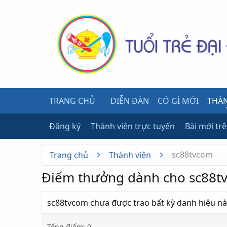
TRANG CHỦ
DIỄN ĐÀN
CÓ GÌ MỚI
THÀN
Đăng ký
Thành viên trực tuyến
Bài mới tr
sc88tvcom
Trang chủ
Thành viên
Điểm thưởng dành cho sc88t
sc88tvcom chưa được trao bất kỳ danh hiệu nà
Tổng điểm: 0