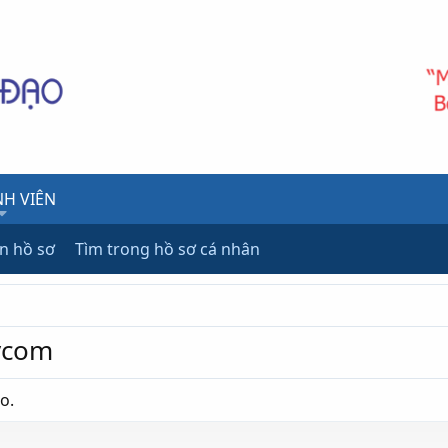
H VIÊN
ên hồ sơ
Tìm trong hồ sơ cá nhân
vcom
o.