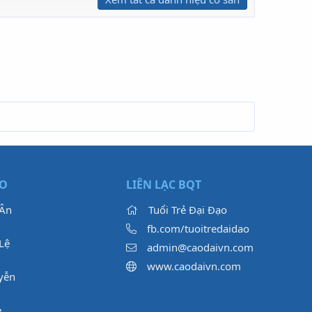
ẠO
LIÊN LẠC BQT
 Ân
Tuổi Trẻ Đại Đạo
fb.com/tuoitredaidao
Lệ
admin@caodaivn.com
www.caodaivn.com
yễn
e