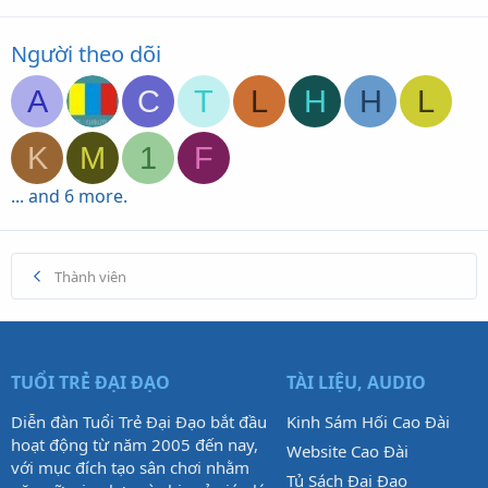
Người theo dõi
A
C
T
L
H
H
L
K
M
1
F
... and 6 more.
Thành viên
TUỔI TRẺ ĐẠI ĐẠO
TÀI LIỆU, AUDIO
Diễn đàn Tuổi Trẻ Đại Đạo bắt đầu
Kinh Sám Hối Cao Đài
hoạt động từ năm 2005 đến nay,
Website Cao Đài
với mục đích tạo sân chơi nhằm
Tủ Sách Đại Đạo