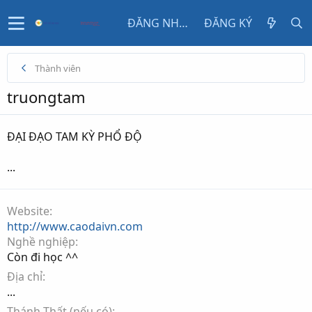
ĐĂNG NHẬP
ĐĂNG KÝ
Thành viên
truongtam
ĐẠI ĐẠO TAM KỲ PHỔ ĐỘ
...
Website
http://www.caodaivn.com
Nghề nghiệp
Còn đi học ^^
Địa chỉ
...
Thánh Thất (nếu có)