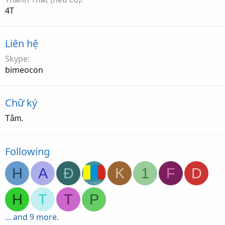
4T
Liên hệ
Skype
bimeocon
Chữ ký
Tâm.
Following
H
A
Đ
K
1
F
D
H
T
T
P
... and 9 more.