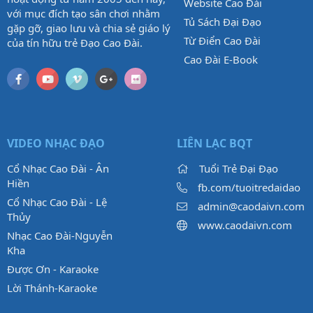
Website Cao Đài
với mục đích tạo sân chơi nhằm
Tủ Sách Đại Đạo
gặp gỡ, giao lưu và chia sẻ giáo lý
Từ Điển Cao Đài
của tín hữu trẻ Đạo Cao Đài.
Cao Đài E-Book
VIDEO NHẠC ĐẠO
LIÊN LẠC BQT
Cổ Nhạc Cao Đài - Ân
Tuổi Trẻ Đại Đạo
Hiền
fb.com/tuoitredaidao
Cổ Nhạc Cao Đài - Lệ
admin@caodaivn.com
Thủy
www.caodaivn.com
Nhạc Cao Đài-Nguyễn
Kha
Được Ơn - Karaoke
Lời Thánh-Karaoke