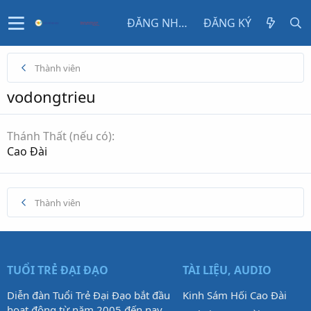
ĐĂNG NHẬP
ĐĂNG KÝ
Thành viên
vodongtrieu
Thánh Thất (nếu có)
Cao Đài
Thành viên
TUỔI TRẺ ĐẠI ĐẠO
TÀI LIỆU, AUDIO
Diễn đàn Tuổi Trẻ Đại Đạo bắt đầu
Kinh Sám Hối Cao Đài
hoạt động từ năm 2005 đến nay,