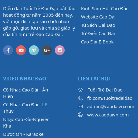
Diễn đàn Tuổi Trẻ Đại Đạo bắt đầu
Kinh Sám Hối Cao Đài
hoạt động từ năm 2005 đến nay,
Website Cao Đài
với mục đích tạo sân chơi nhằm
Tủ Sách Đại Đạo
gặp gỡ, giao lưu và chia sẻ giáo lý
Từ Điển Cao Đài
của tín hữu trẻ Đạo Cao Đài.
Cao Đài E-Book
VIDEO NHẠC ĐẠO
LIÊN LẠC BQT
Cổ Nhạc Cao Đài - Ân
Tuổi Trẻ Đại Đạo
Hiền
fb.com/tuoitredaidao
Cổ Nhạc Cao Đài - Lệ
admin@caodaivn.com
Thủy
www.caodaivn.com
Nhạc Cao Đài-Nguyễn
Kha
Được Ơn - Karaoke