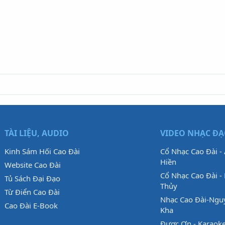
TÀI LIỆU, AUDIO
VIDEO NHẠC Đ
Kinh Sám Hối Cao Đài
Cổ Nhạc Cao Đài -
Hiền
Website Cao Đài
Cổ Nhạc Cao Đài - 
Tủ Sách Đại Đạo
Thủy
Từ Điển Cao Đài
Nhạc Cao Đài-Ngu
Cao Đài E-Book
Kha
Được Ơn - Karaok