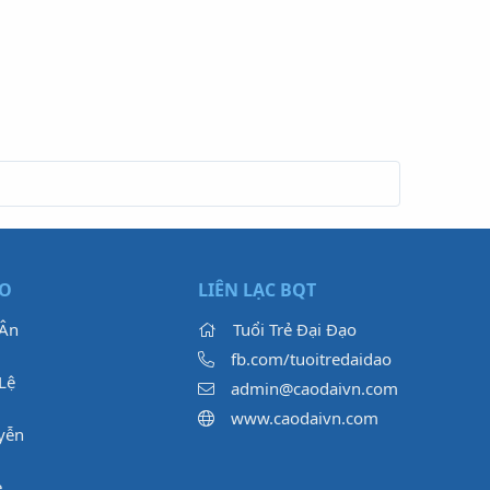
ẠO
LIÊN LẠC BQT
 Ân
Tuổi Trẻ Đại Đạo
fb.com/tuoitredaidao
Lệ
admin@caodaivn.com
www.caodaivn.com
yễn
e