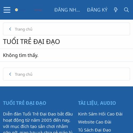
ĐĂNG NHẬP
ĐĂNG KÝ
Trang chủ
TUỔI TRẺ ĐẠI ĐẠO
Không tìm thấy.
Trang chủ
TUỔI TRẺ ĐẠI ĐẠO
TÀI LIỆU, AUDIO
Diễn đàn Tuổi Trẻ Đại Đạo bắt đầu
Kinh Sám Hối Cao Đài
hoạt động từ năm 2005 đến nay,
Website Cao Đài
với mục đích tạo sân chơi nhằm
Tủ Sách Đại Đạo
gặp gỡ, giao lưu và chia sẻ giáo lý