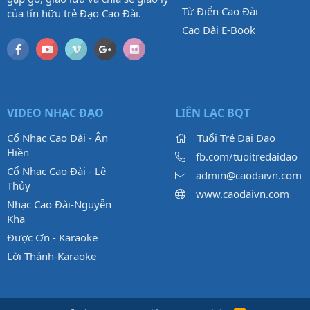
Từ Điển Cao Đài
của tín hữu trẻ Đạo Cao Đài.
Cao Đài E-Book
VIDEO NHẠC ĐẠO
LIÊN LẠC BQT
Cổ Nhạc Cao Đài - Ân
Tuổi Trẻ Đại Đạo
Hiền
fb.com/tuoitredaidao
Cổ Nhạc Cao Đài - Lệ
admin@caodaivn.com
Thủy
www.caodaivn.com
Nhạc Cao Đài-Nguyễn
Kha
Được Ơn - Karaoke
Lời Thánh-Karaoke