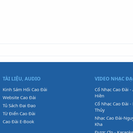
TÀI LIỆU, AUDIO
VIDEO NHẠC Đ
Kinh Sám Hối Cao Đài
Cổ Nhạc Cao Đài -
Hiền
Website Cao Đài
Cổ Nhạc Cao Đài - 
Tủ Sách Đại Đạo
Thủy
Từ Điển Cao Đài
Nhạc Cao Đài-Ngu
Cao Đài E-Book
Kha
Được Ơn - Karaok