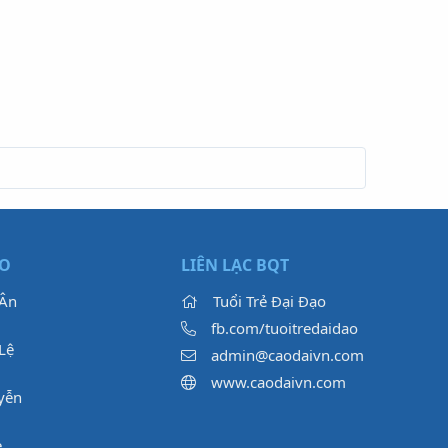
ẠO
LIÊN LẠC BQT
 Ân
Tuổi Trẻ Đại Đạo
fb.com/tuoitredaidao
Lệ
admin@caodaivn.com
www.caodaivn.com
yễn
e