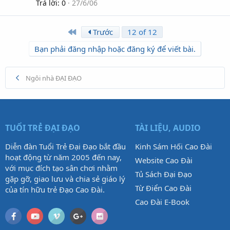
Trả lời
0
27/6/06
First
Trước
12 of 12
Bạn phải đăng nhập hoặc đăng ký để viết bài.
Ngôi nhà ĐẠI ĐẠO
TUỔI TRẺ ĐẠI ĐẠO
TÀI LIỆU, AUDIO
Diễn đàn Tuổi Trẻ Đại Đạo bắt đầu
Kinh Sám Hối Cao Đài
hoạt động từ năm 2005 đến nay,
Website Cao Đài
với mục đích tạo sân chơi nhằm
Tủ Sách Đại Đạo
gặp gỡ, giao lưu và chia sẻ giáo lý
Từ Điển Cao Đài
của tín hữu trẻ Đạo Cao Đài.
Cao Đài E-Book