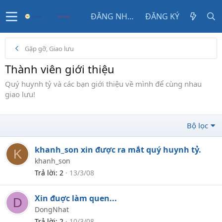
ĐĂNG NHẬP
ĐĂNG KÝ
Gặp gỡ, Giao lưu
Thành viên giới thiệu
Quý huynh tỷ và các bạn giới thiệu về mình để cùng nhau
giao lưu!
Bộ lọc
khanh_son xin được ra mắt quý huynh tỷ.
K
khanh_son
Trả lời
2
13/3/08
Xin đuợc làm quen...
D
DongNhat
Trả lời
2
10/3/08