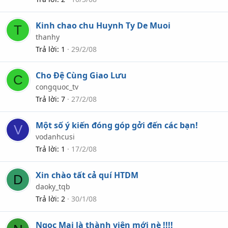
Kinh chao chu Huynh Ty De Muoi
T
thanhy
Trả lời
1
29/2/08
Cho Đệ Cùng Giao Lưu
C
congquoc_tv
Trả lời
7
27/2/08
Một số ý kiến đóng góp gởi đến các bạn!
V
vodanhcusi
Trả lời
1
17/2/08
Xin chào tất cả quí HTDM
D
daoky_tqb
Trả lời
2
30/1/08
Ngọc Mai là thành viên mới nè !!!!