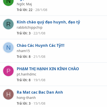
N
Ng0c Maj
Trả lời
22
28/1/08
Kính chào quý đạo huynh, đạo tỷ
R
rabbitchippchip
Trả lời
3
22/1/08
Chào Các Huynh Các Tỷ!!!
N
nham15
Trả lời
8
21/1/08
PHẠM THỊ HẠNH XIN KÍNH CHÀO
P
pt.hanhdmc
Trả lời
8
19/1/08
Ra Mat cac Bac Dan Anh
H
hong-thanh
Trả lời
3
15/1/08