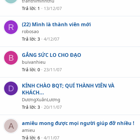
tranthiminhthu
Trả lời
1
13/12/07
(22) Mình là thành viên mới
R
robosao
Trả lời
3
4/12/07
GẮNG SỨC LO CHO ĐẠO
B
buivanhieu
Trả lời
0
23/11/07
KÍNH CHÀO BQT; QUÍ THÀNH VIÊN VÀ
D
KHÁCH...
DươngXuânLương
Trả lời
3
20/11/07
amiêu mong được mọi người giúp đỡ nhiều !
A
amieu
Trả lời
6
4/11/07