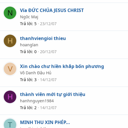
Vía ĐỨC CHÚA JESUS CHRIST
N
Ng0c Maj
Trả lời
5
23/12/07
thanhviengioi thieu
H
hoanglan
Trả lời
0
20/12/07
Xin chào chư hiền khắp bốn phương
V
Vô Danh Đậu Hủ
Trả lời
3
14/12/07
thành viên mới tự giới thiệu
H
hanhnguyen1984
Trả lời
2
14/12/07
MINH THU XIN PHÉP...
T