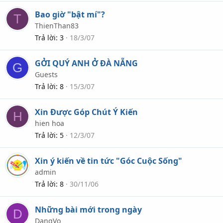
Bao giờ "bật mí"?
T
ThienThan83
Trả lời
3
18/3/07
GỞI QUÝ ANH Ở ĐÀ NẴNG
G
Guests
Trả lời
8
15/3/07
Xin Được Góp Chút Ý Kiến
H
hien hoa
Trả lời
5
12/3/07
Xin ý kiến về tin tức "Góc Cuộc Sống"
admin
Trả lời
8
30/11/06
Những bài mới trong ngày
D
DangVo