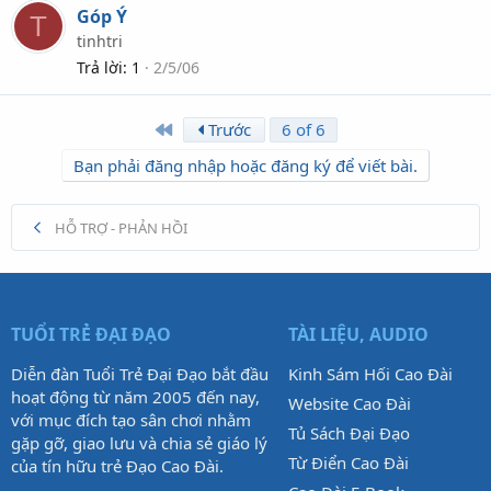
Góp Ý
T
tinhtri
Trả lời
1
2/5/06
First
Trước
6 of 6
Bạn phải đăng nhập hoặc đăng ký để viết bài.
HỖ TRỢ - PHẢN HỒI
TUỔI TRẺ ĐẠI ĐẠO
TÀI LIỆU, AUDIO
Diễn đàn Tuổi Trẻ Đại Đạo bắt đầu
Kinh Sám Hối Cao Đài
hoạt động từ năm 2005 đến nay,
Website Cao Đài
với mục đích tạo sân chơi nhằm
Tủ Sách Đại Đạo
gặp gỡ, giao lưu và chia sẻ giáo lý
Từ Điển Cao Đài
của tín hữu trẻ Đạo Cao Đài.