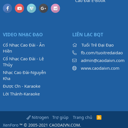
Cao Đài E-Book
VIDEO NHẠC ĐẠO
LIÊN LẠC BQT
Cổ Nhạc Cao Đài - Ân
Tuổi Trẻ Đại Đạo
Hiền
fb.com/tuoitredaidao
Cổ Nhạc Cao Đài - Lệ
admin@caodaivn.com
Thủy
www.caodaivn.com
Nhạc Cao Đài-Nguyễn
Kha
Được Ơn - Karaoke
Lời Thánh-Karaoke
Trợ giúp
Trang chủ
Nitrogen
R
S
XenForo
™ © 2005-2021 CAODAIVN.COM.
S