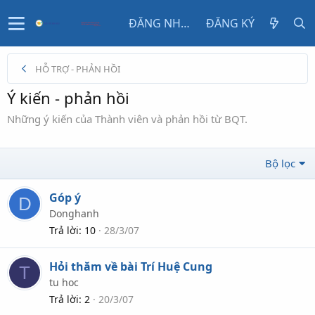
ĐĂNG NHẬP
ĐĂNG KÝ
HỖ TRỢ - PHẢN HỒI
Ý kiến - phản hồi
Những ý kiến của Thành viên và phản hồi từ BQT.
Bộ lọc
Góp ý
D
Donghanh
Trả lời
10
28/3/07
Hỏi thăm về bài Trí Huệ Cung
T
tu hoc
Trả lời
2
20/3/07