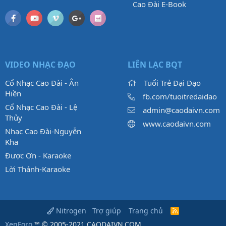
Cao Đài E-Book
VIDEO NHẠC ĐẠO
LIÊN LẠC BQT
Cổ Nhạc Cao Đài - Ân
Tuổi Trẻ Đại Đạo
Hiền
fb.com/tuoitredaidao
Cổ Nhạc Cao Đài - Lệ
admin@caodaivn.com
Thủy
www.caodaivn.com
Nhạc Cao Đài-Nguyễn
Kha
Được Ơn - Karaoke
Lời Thánh-Karaoke
Trợ giúp
Trang chủ
Nitrogen
R
S
XenForo
™ © 2005-2021 CAODAIVN.COM.