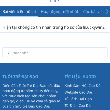
Tìm
Bài viết trên hồ sơ
Hoạt động mới nhất
Các bài viết
Hiện tại không có tin nhắn trong hồ sơ của 8Luckywin2.
Thành viên
TUỔI TRẺ ĐẠI ĐẠO
TÀI LIỆU, AUDIO
Diễn đàn Tuổi Trẻ Đại Đạo bắt đầu
Kinh Sám Hối Cao Đài
hoạt động từ năm 2005 đến nay,
Website Cao Đài
với mục đích tạo sân chơi nhằm
Tủ Sách Đại Đạo
gặp gỡ, giao lưu và chia sẻ giáo lý
Từ Điển Cao Đài
của tín hữu trẻ Đạo Cao Đài.