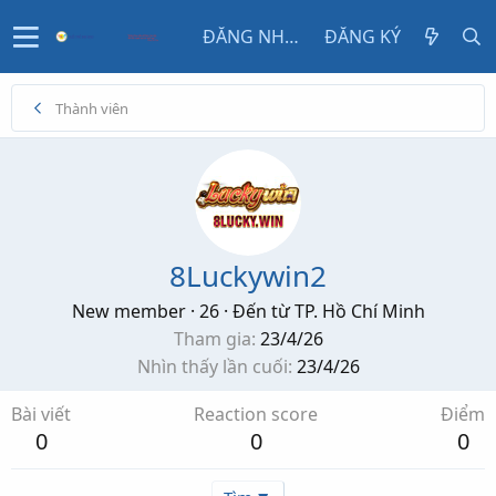
ĐĂNG NHẬP
ĐĂNG KÝ
Thành viên
8Luckywin2
New member
·
26
·
Đến từ
TP. Hồ Chí Minh
Tham gia
23/4/26
Nhìn thấy lần cuối
23/4/26
Bài viết
Reaction score
Điểm
0
0
0