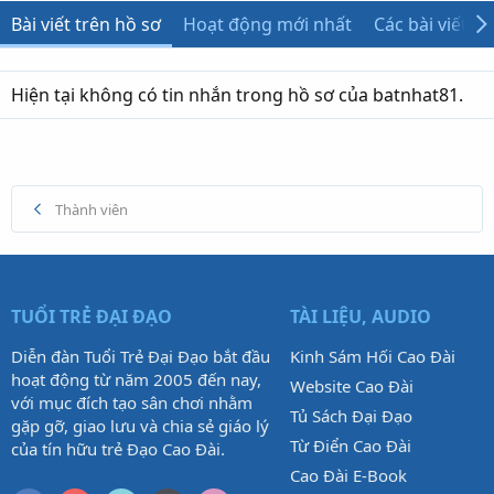
Bài viết trên hồ sơ
Hoạt động mới nhất
Các bài viết
Hiện tại không có tin nhắn trong hồ sơ của batnhat81.
Thành viên
TUỔI TRẺ ĐẠI ĐẠO
TÀI LIỆU, AUDIO
Diễn đàn Tuổi Trẻ Đại Đạo bắt đầu
Kinh Sám Hối Cao Đài
hoạt động từ năm 2005 đến nay,
Website Cao Đài
với mục đích tạo sân chơi nhằm
Tủ Sách Đại Đạo
gặp gỡ, giao lưu và chia sẻ giáo lý
Từ Điển Cao Đài
của tín hữu trẻ Đạo Cao Đài.
Cao Đài E-Book