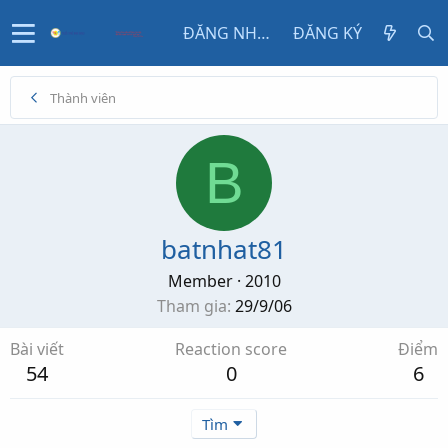
ĐĂNG NHẬP
ĐĂNG KÝ
Thành viên
B
batnhat81
Member
·
2010
Tham gia
29/9/06
Bài viết
Reaction score
Điểm
54
0
6
Tìm