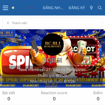
ĐĂNG NHẬP
ĐĂNG KÝ
Thành viên
BCJILI1
New member
·
27
·
Đến từ
Philippines
Tham gia
8/7/26
Nhìn thấy lần cuối
8/7/26
Bài viết
Reaction score
Điểm
0
0
0