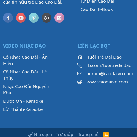
Từ Điển Cao Đài
của tín hữu trẻ Đạo Cao Đài.
Cao Đài E-Book
VIDEO NHẠC ĐẠO
LIÊN LẠC BQT
Cổ Nhạc Cao Đài - Ân
Tuổi Trẻ Đại Đạo
Hiền
fb.com/tuoitredaidao
Cổ Nhạc Cao Đài - Lệ
admin@caodaivn.com
Thủy
www.caodaivn.com
Nhạc Cao Đài-Nguyễn
Kha
Được Ơn - Karaoke
Lời Thánh-Karaoke
Trợ giúp
Trang chủ
Nitrogen
R