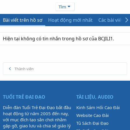
Tìm
Bài viết trên hồ sơ
Hoạt động mới nhất
Các bài viết
Hiện tại không có tin nhắn trong hồ sơ của BCJILI1.
Thành viên
TUỔI TRẺ ĐẠI ĐẠO
TÀI LIỆU, AUDIO
Diễn đàn Tuổi Trẻ Đại Đạo bắt đầu
Kinh Sám Hối Cao Đài
hoạt động từ năm 2005 đến nay,
Website Cao Đài
với mục đích tạo sân chơi nhằm
Tủ Sách Đại Đạo
gặp gỡ, giao lưu và chia sẻ giáo lý