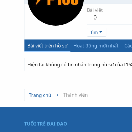
Bài viết
0
Tìm
Bài viết trên hồ sơ
Hoạt động mới nhất
Các
Hiện tại không có tin nhắn trong hồ sơ của f1
Thành viên
Trang chủ
TUỔI TRẺ ĐẠI ĐẠO