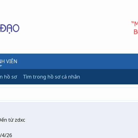
H VIÊN
ên hồ sơ
Tìm trong hồ sơ cá nhân
ến từ
zdxc
/4/26