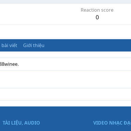
Reaction score
0
 bài viết
Giới thiệu
688winee.
TÀI LIỆU, AUDIO
VIDEO NHẠC Đ