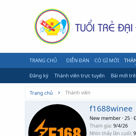
TRANG CHỦ
DIỄN ĐÀN
CÓ GÌ MỚI
THÀN
Đăng ký
Thành viên trực tuyến
Bài mới tr
Thành viên
Trang chủ
f1688winee
New member
·
25
·
Đ
Tham gia
9/4/26
Nhìn thấy lần cuối
9