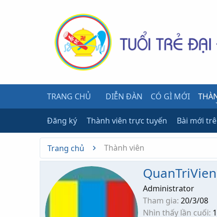
TRANG CHỦ
DIỄN ĐÀN
CÓ GÌ MỚI
THÀN
Đăng ký
Thành viên trực tuyến
Bài mới tr
Thành viên
Trang chủ
QuanTriVie
Administrator
Tham gia
20/3/08
Nhìn thấy lần cuối
1