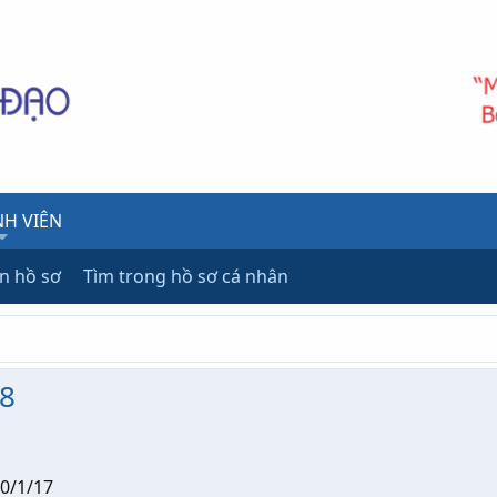
H VIÊN
ên hồ sơ
Tìm trong hồ sơ cá nhân
n8
0/1/17