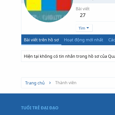
Bài viết
27
Tìm
Bài viết trên hồ sơ
Hoạt động mới nhất
Các
Hiện tại không có tin nhắn trong hồ sơ của Qu
Thành viên
Trang chủ
TUỔI TRẺ ĐẠI ĐẠO