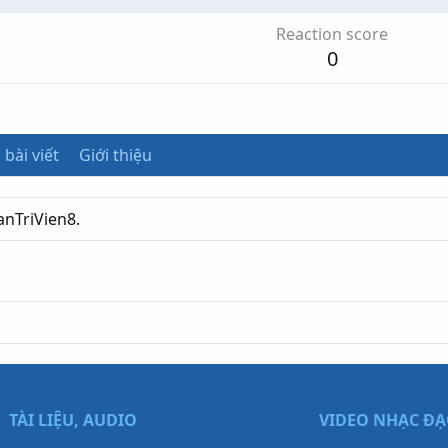
Reaction score
0
 bài viết
Giới thiệu
anTriVien8.
TÀI LIỆU, AUDIO
VIDEO NHẠC Đ