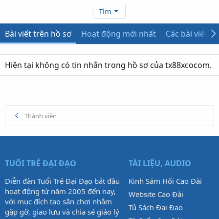
Tìm
Bài viết trên hồ sơ
Hoạt động mới nhất
Các bài viết
Hiện tại không có tin nhắn trong hồ sơ của tx88xcocom.
Thành viên
TUỔI TRẺ ĐẠI ĐẠO
TÀI LIỆU, AUDIO
Diễn đàn Tuổi Trẻ Đại Đạo bắt đầu
Kinh Sám Hối Cao Đài
hoạt động từ năm 2005 đến nay,
Website Cao Đài
với mục đích tạo sân chơi nhằm
Tủ Sách Đại Đạo
gặp gỡ, giao lưu và chia sẻ giáo lý