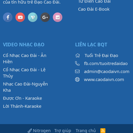
Từ Điển Cao Đài
của tín hữu trẻ Đạo Cao Đài.
Cao Đài E-Book
VIDEO NHẠC ĐẠO
LIÊN LẠC BQT
Cổ Nhạc Cao Đài - Ân
Tuổi Trẻ Đại Đạo
Hiền
fb.com/tuoitredaidao
Cổ Nhạc Cao Đài - Lệ
admin@caodaivn.com
Thủy
www.caodaivn.com
Nhạc Cao Đài-Nguyễn
Kha
Được Ơn - Karaoke
Lời Thánh-Karaoke
Trợ giúp
Trang chủ
Nitrogen
R