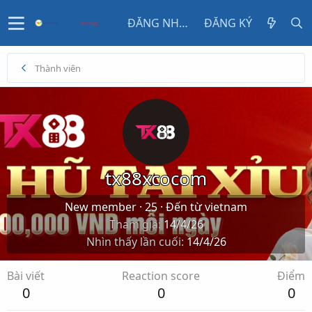
ĐĂNG NHẬP
ĐĂNG KÝ
Thành viên
tx88xcocom
New member
·
25
·
Đến từ
vietnam
Tham gia
14/4/26
Nhìn thấy lần cuối
14/4/26
Bài viết
Reaction score
Điểm
0
0
0