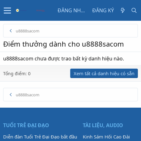
ĐĂNG NHẬP
ĐĂNG KÝ
u8888sacom
Điểm thưởng dành cho u8888sacom
u8888sacom chưa được trao bất kỳ danh hiệu nào.
Xem tất cả danh hiệu có sẵn
Tổng điểm: 0
u8888sacom
TUỔI TRẺ ĐẠI ĐẠO
TÀI LIỆU, AUDIO
Diễn đàn Tuổi Trẻ Đại Đạo bắt đầu
Kinh Sám Hối Cao Đài