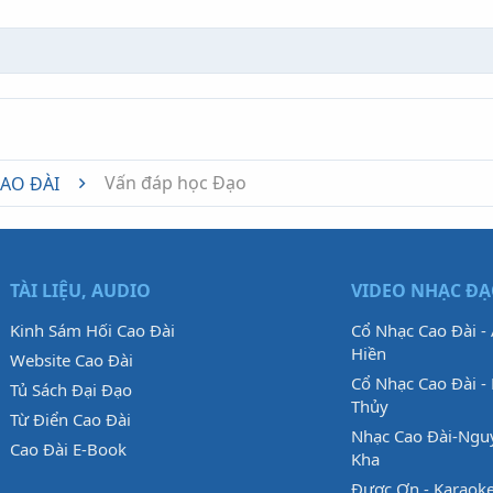
nk
Vấn đáp học Đạo
CAO ĐÀI
TÀI LIỆU, AUDIO
VIDEO NHẠC Đ
Kinh Sám Hối Cao Đài
Cổ Nhạc Cao Đài -
Hiền
Website Cao Đài
Cổ Nhạc Cao Đài - 
Tủ Sách Đại Đạo
Thủy
Từ Điển Cao Đài
Nhạc Cao Đài-Ngu
Cao Đài E-Book
Kha
Được Ơn - Karaok