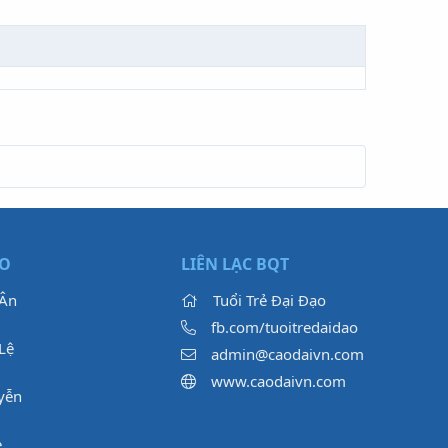
ẠO
LIÊN LẠC BQT
 Ân
Tuổi Trẻ Đại Đạo
fb.com/tuoitredaidao
Lệ
admin@caodaivn.com
www.caodaivn.com
yễn
e