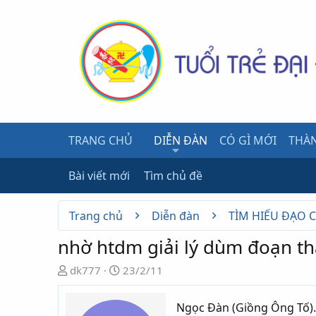
TRANG CHỦ
DIỄN ĐÀN
CÓ GÌ MỚI
THÀN
Bài viết mới
Tìm chủ đề
Trang chủ
Diễn đàn
TÌM HIỂU ĐẠO 
nhờ htdm giải lý dùm đoạn t
N
N
dk777
23/2/11
g
g
ư
à
Ngọc Ðàn (Giồng Ông Tố).
ờ
y