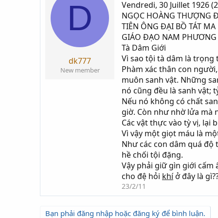
D
Vendredi, 30 Juillet 1926 (
i
g
NGỌC HOÀNG THƯỢNG ÐẾ
k
ử
TIÊN ÔNG ÐẠI BỒ TÁT MA 
h
i
GIÁO ÐẠO NAM PHƯƠNG
ở
Tà Dâm Giới
i
Vì sao tội tà dâm là trọng 
t
dk777
Phàm xác thân con người,
ạ
New member
muôn sanh vật. Những sanh 
o
nó cũng đều là sanh vật; t
Nếu nó không có chất sanh
giờ. Còn như nhờ lửa mà n
Các vật thực vào tỳ vị, lạ
Vì vậy một giọt máu là một
Như các con dâm quá độ thì
hề chối tội đặng.
Vậy phải giữ gìn giới cấm 
cho đệ hỏi
khí
ở đây là gì?
23/2/11
Bạn phải đăng nhập hoặc đăng ký để bình luận.