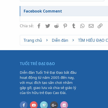
Facebook Comment
Facebook
Twitter
Reddit
Pinterest
Tumblr
WhatsApp
Email
Li
Chia sẻ:
Trang chủ
Diễn đàn
TÌM HIỂU ĐẠO 
TUỔI TRẺ ĐẠI ĐẠO
Diễn đàn Tuổi Trẻ Đại Đạo bắt đầu
hoạt động từ năm 2005 đến nay,
với mục đích tạo sân chơi nhằm
gặp gỡ, giao lưu và chia sẻ giáo lý
của tín hữu trẻ Đạo Cao Đài.