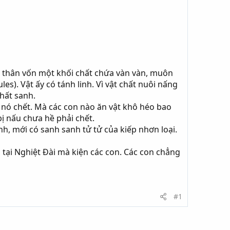
n thân vốn một khối chất chứa vàn vàn, muôn
s). Vật ấy có tánh linh. Vì vật chất nuôi nấng
chất sanh.
à nó chết. Mà các con nào ăn vật khô héo bao
ị nấu chưa hề phải chết.
ình, mới có sanh sanh tử tử của kiếp nhơn loại.
n tại Nghiệt Ðài mà kiện các con. Các con chẳng
#1