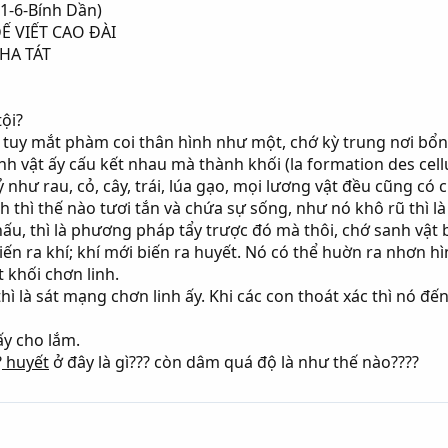
21-6-Bính Dần)
 VIẾT CAO ÐÀI
HA TÁT
tội?
 tuy mắt phàm coi thân hình như một, chớ kỳ trung nơi bổ
vật ấy cấu kết nhau mà thành khối (la formation des cellule
ỷ như rau, cỏ, cây, trái, lúa gạo, mọi lương vật đều cũng có 
 thì thế nào tươi tắn và chứa sự sống, như nó khô rũ thì l
ấu, thì là phương pháp tẩy trược đó mà thôi, chớ sanh vật b
i biến ra khí; khí mới biến ra huyết. Nó có thể huờn ra nhơn h
 khối chơn linh.
 là sát mạng chơn linh ấy. Khi các con thoát xác thì nó đế
ấy cho lắm.
?
huyết
ở đây là gì??? còn dâm quá độ là như thế nào????