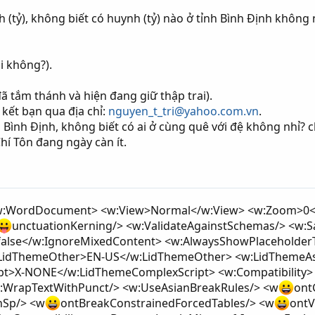
 (tỷ), không biết có huynh (tỷ) nào ở tỉnh Bình Định không 
i không?).
 tắm thánh và hiện đang giữ thập trai).
 kết bạn qua địa chỉ:
nguyen_t_tri@yahoo.com.vn
.
 Bình Định, không biết có ai ở cùng quê với đệ không nhỉ? c
hí Tôn đang ngày càn ít.
> <w:WordDocument> <w:View>Normal</w:View> <w:Zoom>0
unctuationKerning/> <w:ValidateAgainstSchemas/> <w:Sa
alse</w:IgnoreMixedContent> <w:AlwaysShowPlaceholderT
LidThemeOther>EN-US</w:LidThemeOther> <w:LidThemeA
t>X-NONE</w:LidThemeComplexScript> <w:Compatibility>
w:WrapTextWithPunct/> <w:UseAsianBreakRules/> <w
ont
hSp/> <w
ontBreakConstrainedForcedTables/> <w
ontV