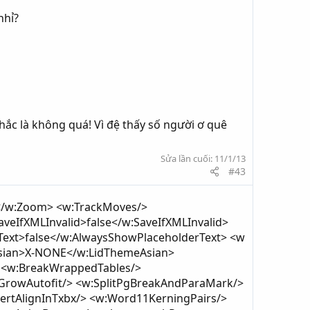
nhỉ?
hắc là không quá! Vì đệ thấy số người ơ quê
Sửa lần cuối:
11/1/13
#43
</w:Zoom> <w:TrackMoves/>
veIfXMLInvalid>false</w:SaveIfXMLInvalid>
ext>false</w:AlwaysShowPlaceholderText> <w
sian>X-NONE</w:LidThemeAsian>
 <w:BreakWrappedTables/>
GrowAutofit/> <w:SplitPgBreakAndParaMark/>
ertAlignInTxbx/> <w:Word11KerningPairs/>