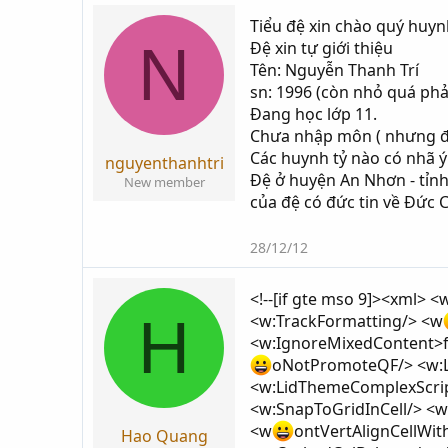
Tiểu đệ xin chào quý huynh
N
Đệ xin tự giới thiệu
Tên: Nguyễn Thanh Trí
sn: 1996 (còn nhỏ quá phả
Đang học lớp 11.
Chưa nhập môn ( nhưng đã
Các huynh tỷ nào có nhã ý
nguyenthanhtri
Đệ ở huyện An Nhơn - tỉnh
New member
của đệ có đức tin về Đức C
28/12/12
<!--[if gte mso 9]><xml
H
<w:TrackFormatting/> <w
<w:IgnoreMixedContent>f
oNotPromoteQF/> <w:
<w:LidThemeComplexScrip
<w:SnapToGridInCell/> <
<w
ontVertAlignCellWit
Hao Quang