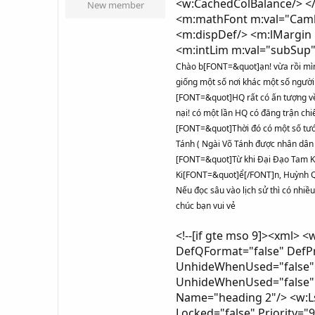
<w:CachedColBalance/> <
New member
<m:mathFont m:val="Cambr
<m:dispDef/> <m:lMargin 
<m:intLim m:val="subSup
Chào b[FONT=&quot]ạn! vừa rồi mình
giống một số nơi khác một số người
[FONT=&quot]HQ rất có ấn tượng về 
nại! có một lần HQ có đăng trận ch
[FONT=&quot]Thời đó có một số tướ
Tánh ( Ngài Võ Tánh được nhân dân
[FONT=&quot]Từ khi Đại Đạo Tam Kỳ
Ki[FONT=&quot]ể[/FONT]n, Huỳnh 
Nếu đọc sâu vào lịch sử thì có nhiều
chúc bạn vui vẻ
<!--[if gte mso 9]><xml> <w:LatentStyles DefLockedState="false" DefUnhideWhenUsed="true" DefSemiHidden="true" DefQFormat="false" DefPriority="99" LatentStyleCount="267"> <w:LsdException Locked="false" Priority="0" SemiHidden="false" UnhideWhenUsed="false" QFormat="true" Name="Normal"/> <w:LsdException Locked="false" Priority="9" SemiHidden="false" UnhideWhenUsed="false" QFormat="true" Name="heading 1"/> <w:LsdException Locked="false" Priority="9" QFormat="true" Name="heading 2"/> <w:LsdException Locked="false" Priority="9" QFormat="true" Name="heading 3"/> <w:LsdException Locked="false" Priority="9" QFormat="true" Name="heading 4"/> <w:LsdException Locked="false" Priority="9" QFormat="true" Name="heading 5"/> <w:LsdException Locked="false" Priority="9" QFormat="true" Name="heading 6"/> <w:LsdException Locked="false" Priority="9" QFormat="true" Name="heading 7"/> <w:LsdException Locked="false" Priority="9" QFormat="true" Name="heading 8"/> <w:LsdException Locked="false" Priority="9" QFormat="true" Name="heading 9"/> <w:LsdException Locked="false" Priority="39" Name="toc 1"/> <w:LsdException Locked="false" Priority="39" Name="toc 2"/> <w:LsdException Locked="false" Priority="39" Name="toc 3"/> <w:LsdException Locked="false" Priority="39" Name="toc 4"/> <w:LsdException Locked="false" Priority="39" Name="toc 5"/> <w:LsdException Locked="false" Priority="39" Name="toc 6"/> <w:LsdException Locked="false" Priority="39" Name="toc 7"/> <w:LsdException Locked="false" Priority="39" Name="toc 8"/> <w:LsdException Locked="false" Priority="39" Name="toc 9"/> <w:LsdException Locked="false" Priority="35" QFormat="true" Name="caption"/> <w:LsdException Locked="false" Priority="10" SemiHidden="false" UnhideWhenUsed="false" QFormat="true" Name="Title"/> <w:LsdException Locked="false" Priority="1" Name="Default Paragraph Font"/> <w:LsdException Locked="false" Priority="11" SemiHidden="false" UnhideWhenUsed="false" QFormat="true" Name="Subtitle"/> <w:LsdException Locked="false" Priority="22" SemiHidden="false" UnhideWhenUsed="false" QFormat="true" Name="Strong"/> <w:LsdException Locked="false" Priority="20" SemiHidden="false" UnhideWhenUs