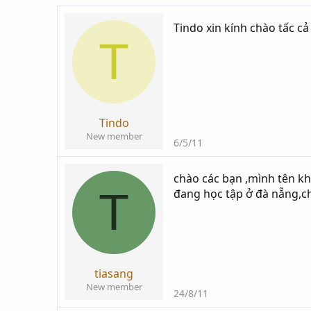
i
g
k
ử
Tindo xin kính chào tấc cả
T
h
i
ở
i
t
ạ
o
Tindo
New member
6/5/11
chào các bạn ,mình tên k
T
đang học tập ở đà nẵng,c
tiasang
New member
24/8/11