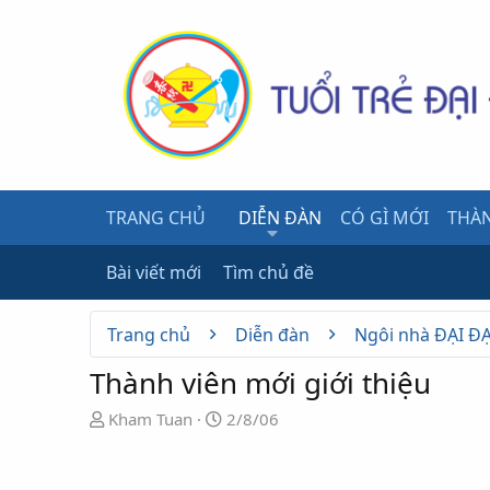
TRANG CHỦ
DIỄN ĐÀN
CÓ GÌ MỚI
THÀN
Bài viết mới
Tìm chủ đề
Trang chủ
Diễn đàn
Ngôi nhà ĐẠI Đ
Thành viên mới giới thiệu
N
N
Kham Tuan
2/8/06
g
g
ư
à
ờ
y