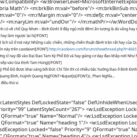
/w:Compatibility> <w:BrowserLevel>MicrosoftInternetExpl
ia Math"/> <m:brkBin m:val="before"/> <m:brkBinSub m:val
m:val="0"/> <m:rMargin m:val="0"/> <m:defJc m:val="cent
"/> <m:naryLim m:val="undOvr"/> </m:mathPr></w:WordDoc
 có về chổ Quy Nhơn – Bình Định! ở đây ngủ một đêm! ấn tượng là dù vắng hay n
 hay làm ngược lại hi[/FONT]
lịch sử ở nơi này! Những cuộc chiến, những chiến thuật đánh trận rất hay của Q
iến này trên caodaivn![/FONT]
http://caodaivn.com/forum/showthread.php?t=4665
ng sĩ nay đã vào Đại Đạo Tam Kỳ Phổ Độ và hay giáng cơ dạy đạo khắp nơi! Như
 sếp vào Gia Định Tam Hùng)[/FONT]
 Phổ Độ được khai sáng bởi Đức Chí Tôn thì có nhiều bậc hướng Đạo ở Bình Đị
Quang Bình, Huỳnh Quang Ng[FONT=&quot]ọ[/FONT]c, Phan Nghĩa…
 điều thú vị
ed="false" QFormat="true" Name="Emphasis"/> <w:LsdException Locked="false" Priority="59" SemiHidden="false" UnhideWhenUsed="false" Name="Table Grid"/> <w:LsdException Locked="false" UnhideWhenUsed="false" Name="Placeholder Text"/> <w:LsdException Locked="false" Priority="1" SemiHidden="false" UnhideWhenUsed="false" QFormat="true" Name="No Spacing"/> <w:LsdException Locked="false" Priority="60" SemiHidden="false" UnhideWhenUsed="false" Name="Light Shading"/> <w:LsdException Locked="false" Priority="61" SemiHidden="false" UnhideWhenUsed="false" Name="Light List"/> <w:LsdException Locked="false" Priority="62" SemiHidden="false" UnhideWhenUsed="false" Name="Light Grid"/> <w:LsdException Locked="false" Priority="63" SemiHidden="false" UnhideWhenUsed="false" Name="Medium Shading 1"/> <w:LsdException Locked="false" Priority="64" SemiHidden="false" UnhideWhenUsed="false" Name="Medium Shading 2"/> <w:LsdException Locked="false" Priority="65" SemiHidden="false" UnhideWhenUsed="false" Name="Medium List 1"/> <w:LsdException Locked="false" Priority="66" SemiHidden="false" UnhideWhenUsed="false" Name="Medium List 2"/> <w:LsdException Locked="false" Priority="67" SemiHidden="false" UnhideWhenUsed="false" Name="Medium Grid 1"/> <w:LsdException Locked="false" Priority="68" SemiHidden="false" UnhideWhenUsed="false" Name="Medium Grid 2"/> <w:LsdException Locked="false" Priority="69" SemiHidden="false" UnhideWhenUsed="false" Name="Medium Grid 3"/> <w:LsdException Locked="false" Priority="70" SemiHidden="false" UnhideWhenUsed="false" Name="Dark List"/> <w:LsdException Locked="false" Priority="71" SemiHidden="false" UnhideWhenUsed="false" Name="Colorful Shading"/> <w:LsdException Locked="false" Priority="72" SemiHidden="false" UnhideWhenUsed="false" Name="Colorful List"/> <w:LsdException Locked="false" Priority="73" SemiHidden="false" UnhideWhenUsed="false" Name="Colorful Grid"/> <w:LsdException Locked="false" Priority="60" SemiHidden="false" UnhideWhenUsed="false" Name="Light Shading Accent 1"/> <w:LsdException Locked="false" Priority="61" SemiHidden="false" UnhideWhenUsed="false" Name="Light List Accent 1"/> <w:LsdException Locked="false" Priority="62" SemiHidden="false" UnhideWhenUsed="false" Name="Light Grid Accent 1"/> <w:LsdException Locked="false" Priority="63" SemiHidden="false" UnhideWhenUsed="false" Name="Medium Shading 1 Accent 1"/> <w:LsdException Locked="false" Priority="64" SemiHidden="false" UnhideWhenUsed="false" Name="Medium Shading 2 Accent 1"/> <w:LsdException Locked="false" Priority="65" SemiHidden="false" UnhideWhenUsed="false" Name="Medium List 1 Accent 1"/> <w:LsdException Locked="false" UnhideWhenUsed="false" Name="Revision"/> <w:LsdException Locked="false" Priority="34" SemiHidden="false" UnhideWhenUsed="false" QFormat="true" Name="List Paragraph"/> <w:LsdException Locked="false" Priority="29" SemiHidden="false" UnhideWhenUsed="false" QFormat="true" Name="Quote"/> <w:LsdException Locked="false" Priority="30" SemiHidden="false" UnhideWhenUsed="false" QFormat="true" Name="Intense Quote"/> <w:LsdException Locked="false" Priority="66" SemiHidden="false" UnhideWhenUsed="false" Name="Medium List 2 Accent 1"/> <w:LsdException Locked="false" Priority="67" SemiHidden="false" UnhideWhenUsed="false" Name="Medium Grid 1 Accent 1"/> <w:LsdException Locked="false" Priority="68" SemiHidden="false" UnhideWhenUsed="false" Name="Medium Grid 2 Accent 1"/> <w:LsdException Locked="false" Priority="69" SemiHidden="false" UnhideWhenUsed="false" Name="Medium Grid 3 Accent 1"/> <w:LsdException Locked="false" Priority="70" SemiHidden="false" UnhideWhenUsed="false" Name="Dark List Accent 1"/> <w:LsdException Locked="false" Priority="71" SemiHidden="false" UnhideWhenUsed="false" Name="Colorful Shading Accent 1"/> <w:LsdException Locked="false" Priority="72" SemiHidden="false" UnhideWhenUsed="false" Name="Colorful List Accent 1"/> <w:LsdException Locked="false" Priority="73" SemiHidden="false" UnhideWhenUsed="false" Name="Colorful Grid Accent 1"/> <w:LsdException Locked="false" Priority="60" SemiHidden="false" UnhideWhenUsed="false" Name="Light Shading Accent 2"/> <w:LsdException Locked="false" Priority="61" SemiHidden="false" UnhideWhenUsed="false" Name="Light List Accent 2"/> <w:LsdException Locked="false" Priority="62" SemiHidden="false" UnhideWhenUsed="false" Name="Light Grid Accent 2"/> <w:LsdException Locked="false" Priority="63" SemiHidden="false" UnhideWhenUsed="false" Name="Medium Shading 1 Accent 2"/> <w:LsdException Locked="false" Priority="64" SemiHidden="false" UnhideWhenUsed="false" Name="Medium Shading 2 Accent 2"/> <w:LsdException Locked="false" Priority="65" SemiHidden="false" UnhideWhenUsed="false" Name="Medium List 1 Accent 2"/> <w:LsdException Locked="false" Priority="66" SemiHidden="false" UnhideWhenUsed="false" Name="Medium List 2 Accent 2"/> <w:LsdException Locked="false" Priority="67" Se