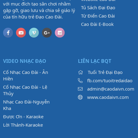
với mục đích tạo sân chơi nhằm
Tủ Sách Đại Đạo
gặp gỡ, giao lưu và chia sẻ giáo lý
Từ Điển Cao Đài
của tín hữu trẻ Đạo Cao Đài.
Cao Đài E-Book
VIDEO NHẠC ĐẠO
LIÊN LẠC BQT
Cổ Nhạc Cao Đài - Ân
Tuổi Trẻ Đại Đạo
Hiền
fb.com/tuoitredaidao
Cổ Nhạc Cao Đài - Lệ
admin@caodaivn.com
Thủy
www.caodaivn.com
Nhạc Cao Đài-Nguyễn
Kha
Được Ơn - Karaoke
Lời Thánh-Karaoke