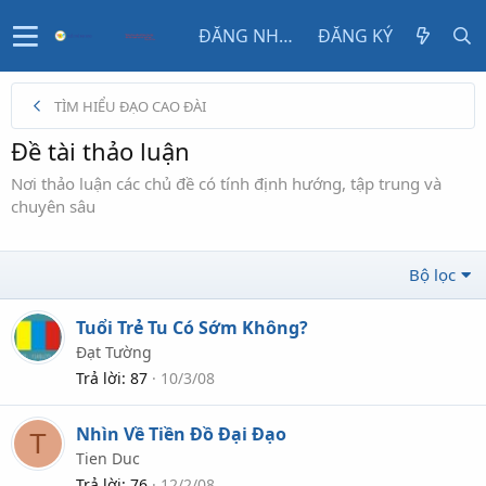
ĐĂNG NHẬP
ĐĂNG KÝ
TÌM HIỂU ĐẠO CAO ĐÀI
Đề tài thảo luận
Nơi thảo luận các chủ đề có tính định hướng, tập trung và
chuyên sâu
Bộ lọc
Tuổi Trẻ Tu Có Sớm Không?
Đạt Tường
Trả lời
87
10/3/08
Nhìn Về Tiền Đồ Đại Đạo
T
Tien Duc
Trả lời
76
12/2/08