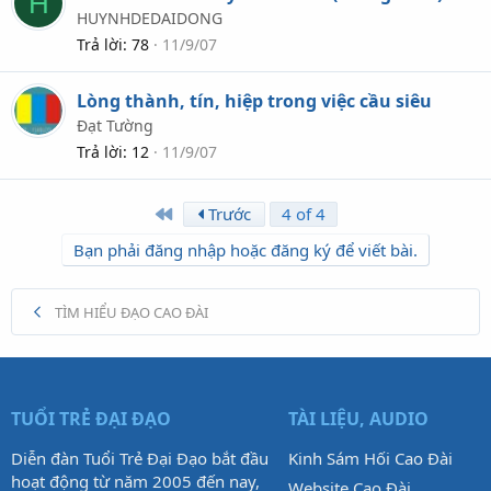
H
HUYNHDEDAIDONG
Trả lời
78
11/9/07
Lòng thành, tín, hiệp trong việc cầu siêu
Đạt Tường
Trả lời
12
11/9/07
First
Trước
4 of 4
Bạn phải đăng nhập hoặc đăng ký để viết bài.
TÌM HIỂU ĐẠO CAO ĐÀI
TUỔI TRẺ ĐẠI ĐẠO
TÀI LIỆU, AUDIO
Diễn đàn Tuổi Trẻ Đại Đạo bắt đầu
Kinh Sám Hối Cao Đài
hoạt động từ năm 2005 đến nay,
Website Cao Đài