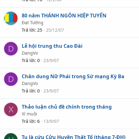
80 năm THÁNH NGÔN HIỆP TUYỂN
Đạt Tường
Trả lời
25
25/12/07
Lễ hội trung thu Cao Đài
D
DangVo
Trả lời
0
23/9/07
Chân dung Nữ Phái trong Sứ mạng Kỳ Ba
D
DangVo
Trả lời
0
23/9/07
Thảo luận chủ đề chính trong tháng
X
Xí muội
Trả lời
6
13/9/07
Tu là cứu Cửu Huyền Thất Tổ (tháng 7-ĐH)