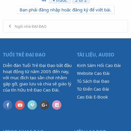
Trước
2 of 2
Bạn phải đăng nhập hoặc đăng ký để viết bài.
Ngôi nhà ĐẠI ĐẠO
TUỔI TRẺ ĐẠI ĐẠO
TÀI LIỆU, AUDIO
Diễn đàn Tuổi Trẻ Đại Đạo bắt đầu
Kinh Sám Hối Cao Đài
hoạt động từ năm 2005 đến nay,
Website Cao Đài
với mục đích tạo sân chơi nhằm
Tủ Sách Đại Đạo
gặp gỡ, giao lưu và chia sẻ giáo lý
Từ Điển Cao Đài
của tín hữu trẻ Đạo Cao Đài.
Cao Đài E-Book