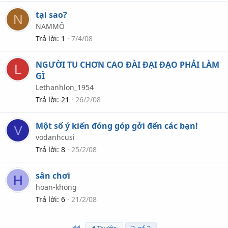
tại sao?
N
NAMMÔ
Trả lời
1
7/4/08
NGƯỜI TU CHƠN CAO ĐÀI ĐẠI ĐẠO PHẢI LÀM
L
GÌ
Lethanhlon_1954
Trả lời
21
26/2/08
Một số ý kiến đóng góp gởi đến các bạn!
V
vodanhcusi
Trả lời
8
25/2/08
sân chơi
H
hoan-khong
Trả lời
6
21/2/08
First