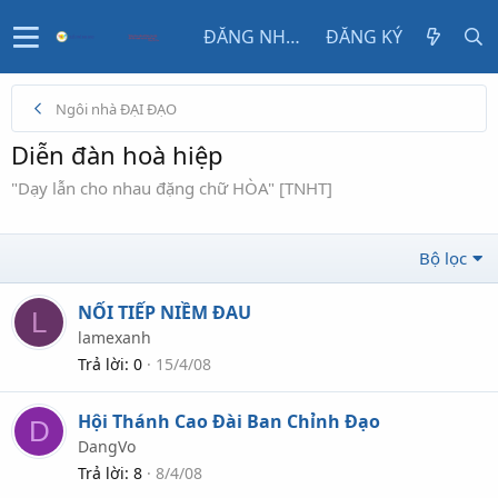
ĐĂNG NHẬP
ĐĂNG KÝ
Ngôi nhà ĐẠI ĐẠO
Diễn đàn hoà hiệp
"Dạy lẫn cho nhau đặng chữ HÒA" [TNHT]
Bộ lọc
NỐI TIẾP NIỀM ĐAU
L
lamexanh
Trả lời
0
15/4/08
Hội Thánh Cao Đài Ban Chỉnh Đạo
D
DangVo
Trả lời
8
8/4/08