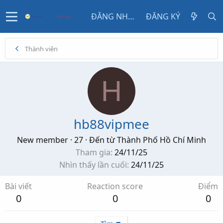
ĐĂNG NHẬP
ĐĂNG KÝ
Thành viên
H
hb88vipmee
New member
·
27
·
Đến từ
Thành Phố Hồ Chí Minh
Tham gia
24/11/25
Nhìn thấy lần cuối
24/11/25
Bài viết
Reaction score
Điểm
0
0
0