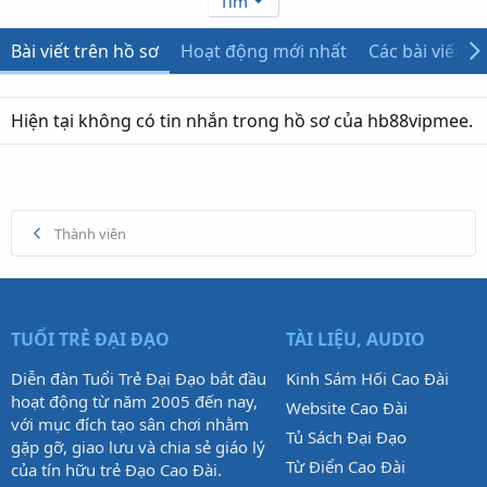
Tìm
Bài viết trên hồ sơ
Hoạt động mới nhất
Các bài viết
Hiện tại không có tin nhắn trong hồ sơ của hb88vipmee.
Thành viên
TUỔI TRẺ ĐẠI ĐẠO
TÀI LIỆU, AUDIO
Diễn đàn Tuổi Trẻ Đại Đạo bắt đầu
Kinh Sám Hối Cao Đài
hoạt động từ năm 2005 đến nay,
Website Cao Đài
với mục đích tạo sân chơi nhằm
Tủ Sách Đại Đạo
gặp gỡ, giao lưu và chia sẻ giáo lý
Từ Điển Cao Đài
của tín hữu trẻ Đạo Cao Đài.