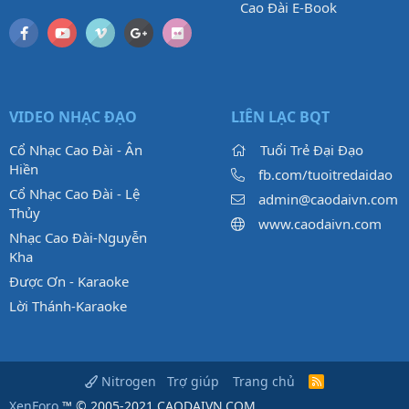
Cao Đài E-Book
VIDEO NHẠC ĐẠO
LIÊN LẠC BQT
Cổ Nhạc Cao Đài - Ân
Tuổi Trẻ Đại Đạo
Hiền
fb.com/tuoitredaidao
Cổ Nhạc Cao Đài - Lệ
admin@caodaivn.com
Thủy
www.caodaivn.com
Nhạc Cao Đài-Nguyễn
Kha
Được Ơn - Karaoke
Lời Thánh-Karaoke
Trợ giúp
Trang chủ
Nitrogen
R
S
XenForo
™ © 2005-2021 CAODAIVN.COM.