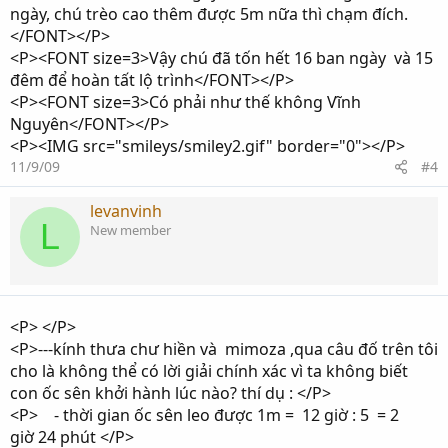
ngày, chú trèo cao thêm được 5m nữa thì chạm đích.
</FONT></P>
<P><FONT size=3>Vậy chú đã tốn hết 16 ban ngày và 15
đêm để hoàn tất lộ trình</FONT></P>
<P><FONT size=3>Có phải như thế không Vĩnh
Nguyên</FONT></P>
<P><IMG src="smileys/smiley2.gif" border="0"></P>
11/9/09
#4
levanvinh
L
New member
<P> </P>
<P>---kính thưa chư hiền và mimoza ,qua câu đố trên tôi
cho là không thể có lời giải chính xác vì ta không biết
con ốc sên khởi hành lúc nào? thí dụ : </P>
<P> - thời gian ốc sên leo được 1m = 12 giờ : 5 = 2
giờ 24 phút </P>