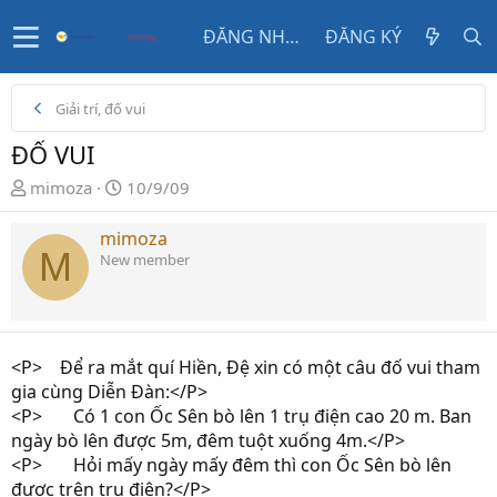
ĐĂNG NHẬP
ĐĂNG KÝ
Giải trí, đố vui
ĐỐ VUI
N
N
mimoza
10/9/09
g
g
ư
à
mimoza
M
ờ
y
New member
i
g
k
ử
h
i
ở
<P> Để ra mắt quí Hiền, Đệ xin có một câu đố vui tham
i
gia cùng Diễn Đàn:</P>
t
<P> Có 1 con Ốc Sên bò lên 1 trụ điện cao 20 m. Ban
ạ
ngày bò lên được 5m, đêm tuột xuống 4m.</P>
o
<P> Hỏi mấy ngày mấy đêm thì con Ốc Sên bò lên
được trên trụ điện?</P>