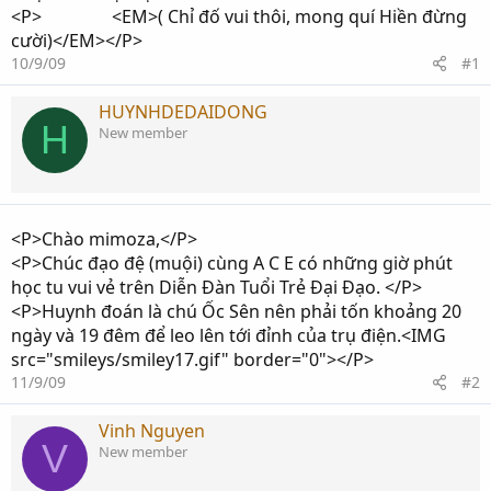
<P> <EM>( Chỉ đố vui thôi, mong quí Hiền đừng
cười)</EM></P>
10/9/09
#1
HUYNHDEDAIDONG
H
New member
<P>Chào mimoza,</P>
<P>Chúc đạo đệ (muội) cùng A C E có những giờ phút
học tu vui vẻ trên Diễn Đàn Tuổi Trẻ Đại Đạo. </P>
<P>Huynh đoán là chú Ốc Sên nên phải tốn khoảng 20
ngày và 19 đêm để leo lên tới đỉnh của trụ điện.<IMG
src="smileys/smiley17.gif" border="0"></P>
11/9/09
#2
Vinh Nguyen
V
New member