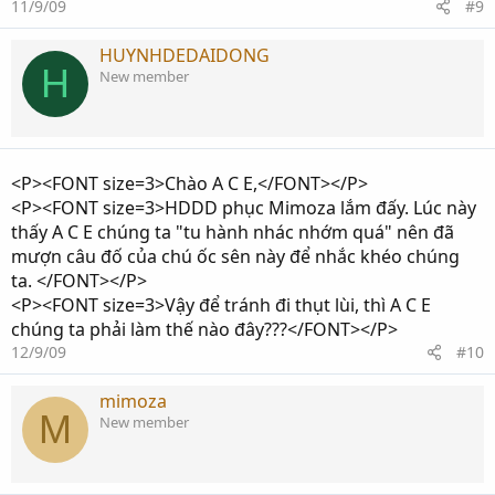
11/9/09
#9
HUYNHDEDAIDONG
H
New member
<P><FONT size=3>Chào A C E,</FONT></P>
<P><FONT size=3>HDDD phục Mimoza lắm đấy. Lúc này
thấy A C E chúng ta "tu hành nhác nhớm quá" nên đã
mượn câu đố của chú ốc sên này để nhắc khéo chúng
ta. </FONT></P>
<P><FONT size=3>Vậy để tránh đi thụt lùi, thì A C E
chúng ta phải làm thế nào đây???</FONT></P>
12/9/09
#10
mimoza
M
New member