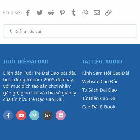
Facebook
Twitter
Reddit
Pinterest
Tumblr
WhatsApp
Email
Link
Chia sẻ:
Giải trí, đố vui
TUỔI TRẺ ĐẠI ĐẠO
TÀI LIỆU, AUDIO
Diễn đàn Tuổi Trẻ Đại Đạo bắt đầu
Kinh Sám Hối Cao Đài
hoạt động từ năm 2005 đến nay,
Website Cao Đài
với mục đích tạo sân chơi nhằm
Tủ Sách Đại Đạo
gặp gỡ, giao lưu và chia sẻ giáo lý
Từ Điển Cao Đài
của tín hữu trẻ Đạo Cao Đài.
Cao Đài E-Book