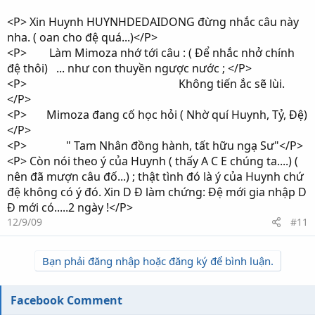
<P> Xin Huynh HUYNHDEDAIDONG đừng nhắc câu này
nha. ( oan cho đệ quá...)</P>
<P> Làm Mimoza nhớ tới câu : ( Để nhắc nhở chính
đệ thôi) ... như con thuyền ngược nước ; </P>
<P> Không tiến ắc sẽ lùi.
</P>
<P> Mimoza đang cố học hỏi ( Nhờ quí Huynh, Tỷ, Đệ)
</P>
<P> " Tam Nhân đồng hành, tất hữu ngạ Sư"</P>
<P> Còn nói theo ý của Huynh ( thấy A C E chúng ta....) (
nên đã mượn câu đố...) ; thật tình đó là ý của Huynh chứ
đệ không có ý đó. Xin D Đ làm chứng: Đệ mới gia nhập D
Đ mới có.....2 ngày !</P>
12/9/09
#11
Bạn phải đăng nhập hoặc đăng ký để bình luận.
Facebook Comment