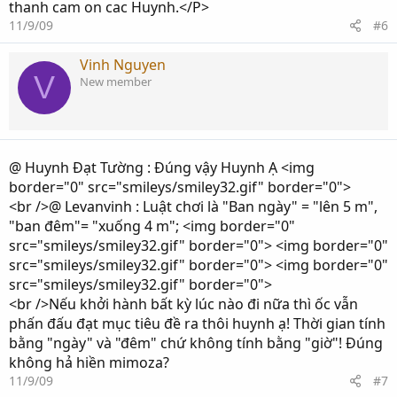
thanh cam on cac Huynh.</P>
11/9/09
#6
Vinh Nguyen
V
New member
@ Huynh Đạt Tường : Đúng vậy Huynh Ạ <img
border="0" src="smileys/smiley32.gif" border="0">
<br />@ Levanvinh : Luật chơi là "Ban ngày" = "lên 5 m",
"ban đêm"= "xuống 4 m"; <img border="0"
src="smileys/smiley32.gif" border="0"> <img border="0"
src="smileys/smiley32.gif" border="0"> <img border="0"
src="smileys/smiley32.gif" border="0">
<br />Nếu khởi hành bất kỳ lúc nào đi nữa thì ốc vẫn
phấn đấu đạt mục tiêu đề ra thôi huynh ạ! Thời gian tính
bằng "ngày" và "đêm" chứ không tính bằng "giờ"! Đúng
không hả hiền mimoza?
11/9/09
#7