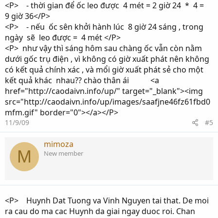
<P> - thời gian để ốc leo được 4 mét = 2 giờ 24 * 4 =
9 giờ 36</P>
<P> - nếu ốc sên khởi hành lúc 8 giờ 24 sáng , trong
ngày sẽ leo được = 4 mét </P>
<P> như vậy thì sáng hôm sau chàng ốc vẫn còn nằm
dưới gốc trụ điện , vì không có giờ xuất phát nên không
có kết quả chính xác , và mổi giờ xuất phát sẻ cho một
kết quả khác nhau?? chào thân ái <a
href="http://caodaivn.info/up/" target="_blank"><img
src="http://caodaivn.info/up/images/saafjne46fz61fbd0
mfm.gif" border="0"></a></P>
11/9/09
#5
mimoza
M
New member
<P> Huynh Dat Tuong va Vinh Nguyen tai that. De moi
ra cau do ma cac Huynh da giai ngay duoc roi. Chan