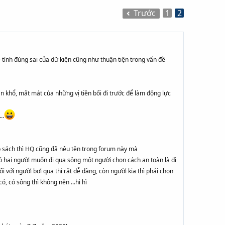
Trước
1
2
 tính đúng sai của dữ kiện cũng như thuận tiện trong vấn đề
 khổ, mất mát của những vị tiền bối đi trước để làm động lực
a…
p sách thì HQ cũng đã nêu tên trong forum này mà
có hai người muốn đi qua sông một người chọn cách an toàn là đi
 với người bơi qua thì rất dễ dàng, còn người kia thì phải chọn
ó, có sông thì không nên ...hì hì