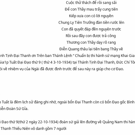
Cuộc thử thách để rồi sang sãi
Để con Thầy mau trẩy cung tiên
Kiếp xưa con có lời nguyền
Chung Ly Tiên Trưởng đàn tiền rước lên
Con đã quyết đáp đền nguyện trước
Rồi sau đây con được trả công
Thương con Thầy dạy rõ rang
Điễn Quang thâu lại tiên bang Thầy về
nh Tịnh Đại Thanh ơn Trên ban Thánh Lệnh “ Chuẩn bị thi hành sứ mạng Khai Gi
ia1p Tuất Đại Đạo thứ 9 ( thứ 4 3-10-1934) tại Thánh Tịnh Đại Thanh, Đức Chí T
i về nhiệm vụ của Ngài đã được định trước để sau này ra giúp cho cơ Đạo.
 Tuất là đêm lịch sử đáng ghi nhớ, ngoài bổn Đại Thanh còn có bổn Đạo gốc Bì
tiễn Đoàn Sứ Gỉa.
ại Đạo thứ 9(thứ 2 ngày 22-10-1934) đoàn sứ giả lên đường về Quảng Nam thi hà
n Thanh Thiếu Niên vô danh gồm 7 người