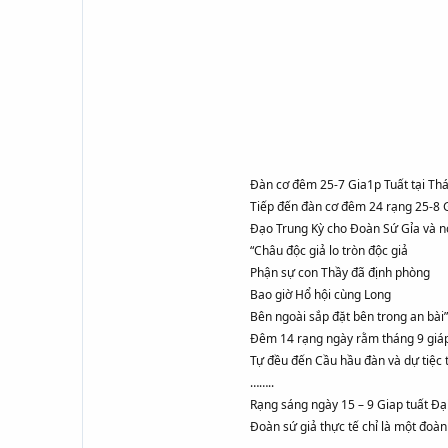
Đàn cơ đêm 25-7 Gia1p Tuất tại Thá
Tiếp đến đàn cơ đêm 24 rạng 25-8 G
Đạo Trung Kỳ cho Đoàn Sứ Gỉa và nó
“Châu độc giả lo tròn độc giả
Phận sự con Thầy đã định phòng
Bao giờ Hổ hội cùng Long
Bên ngoài sắp đặt bên trong an bài”
Đêm 14 rạng ngày rằm tháng 9 giáp
Tự đều đến Cầu hầu đàn và dự tiệc 
……..
Rạng sáng ngày 15 – 9 Giap tuất Đ
Đoàn sứ giả thực tế chỉ là một đoà