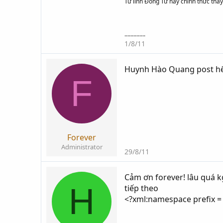
Tứ linh Đồng Tử nay chính thức thay
..............
1/8/11
Huynh Hào Quang post hết
F
Forever
Administrator
29/8/11
Cảm ơn forever! lâu quá k
H
tiếp theo
<?xml:namespace prefix =