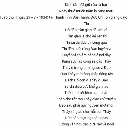
Tánh tâm đã giữ câu từ bác
Ngày thuở muôn năm ló rạng màu”
uất (thứ 4 ngày 29 – 8 – 1934) tại Thánh Tịnh Đại Thanh, Đức Chí Tôn giáng dạy:
Thi
Hổ đến trần gian để làm gì
Trần gian là chổ để rèn thi
Thi tài thi đức thi công quả
Thi đến cuối cùng Đạo huyền vi
Huyền vi chiếm bảng ở nơi đây
Rang sức lập công sẽ gắp Thầy
Thầy ở trong tâm người vì Đạo
Đạo Thầy mở rộng khắp đông tây
Bạch Hổ con vì Thầy vì Đạo
Sá chi điều cực khổ gian lao
Thử cho biết khách anh hào
Khảo cho rốt ráo Thầy giao chỉ truyền
Đạo sau phải quy nguyên một mối
Thầy sẽ giao cho mỗi con Thầy
Đứa nào thực dạ thảo ngay
Tường vân ngũ sắc đưa rày về ngôi