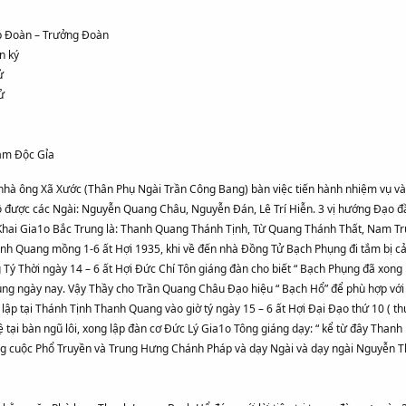
áp Đoàn – Trưởng Đoàn
n ký
ử
ử
Tạm Độc Gỉa
à ông Xã Xước (Thân Phụ Ngài Trần Công Bang) bàn việc tiến hành nhiệm vụ và đ
ộ được các Ngài: Nguyễn Quang Châu, Nguyễn Đán, Lê Trí Hiễn. 3 vị hướng Đạo đ
 Khai Gia1o Bắc Trung là: Thanh Quang Thánh Tịnh, Từ Quang Thánh Thất, Nam Tr
h Quang mồng 1-6 ất Hợi 1935, khi về đến nhà Đồng Tử Bạch Phụng đi tắm bị cảm
Tý Thời ngày 14 – 6 ất Hợi Đức Chí Tôn giáng đàn cho biết “ Bạch Phụng đã xong
ụng ngày nay. Vậy Thầy cho Trần Quang Châu Đạo hiệu “ Bạch Hổ” để phù hợp vớ
 lập tại Thánh Tịnh Thanh Quang vào giờ tý ngày 15 – 6 ất Hợi Đại Đạo thứ 10 ( th
ại bàn ngũ lôi, xong lập đàn cơ Đức Lý Gia1o Tông giáng dạy: “ kể từ đây Thanh 
g cuộc Phổ Truyền và Trung Hưng Chánh Pháp và dạy Ngài và dạy ngài Nguyễn Th