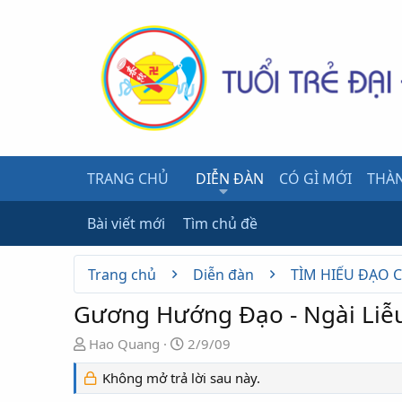
TRANG CHỦ
DIỄN ĐÀN
CÓ GÌ MỚI
THÀN
Bài viết mới
Tìm chủ đề
Trang chủ
Diễn đàn
TÌM HIỂU ĐẠO 
Gương Hướng Đạo - Ngài Liễ
N
N
Hao Quang
2/9/09
g
g
Không mở trả lời sau này.
ư
à
ờ
y