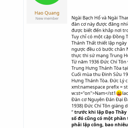
Hao Quang
Ngài Bạch Hổ và Ngài Than
New member
đàn cơ này được đăng nhiề
được biết đến khắp nơi tr
Tuy chỉ có một cặp Đồng 
Thánh Thất thiết lập ngà
ngược đều có bước chân N
thực thi sứ mạng Trung H
Từ năm 1936 Đức Chí Tôn 
Trung Hưng Thánh Tòa tại
Cuối mùa thu Đinh Sửu 19
Hưng Thánh Tòa. Đức Lý ch
xml:namespace prefix = s
w:st="on">Nam</st1
la
Đàn cơ Nguyên Đán Đại Đạ
1938) Đức Chí Tôn giáng d
“
trước khi lập Đạo Thầy
số đó cũng có một phần 
phải lập công, bao nhiê