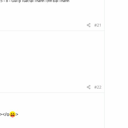
25 – 8 – Gia1p Tuất tại Thánh Tịnh Đại Thanh
#21
#22
></o
>