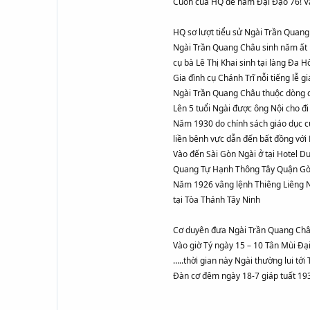
Cuốn của HQ đề năm Đại Đạo 76! Và
HQ sơ lượt tiểu sử Ngài Trần Quan
Ngài Trần Quang Châu sinh năm ất 
cụ bà Lê Thị Khai sinh tại làng Đ
Gia đình cụ Chánh Trĩ nỗi tiếng lễ
Ngài Trần Quang Châu thuộc dòng dõ
Lên 5 tuổi Ngài được ông Nội cho đi
Năm 1930 do chính sách giáo dục củ
liền bênh vực dẫn đến bất đồng với
Vào đến Sài Gòn Ngài ở tại Hotel D
Quang Tự Hạnh Thông Tây Quận Gò V
Năm 1926 vâng lệnh Thiêng Liêng N
tại Tòa Thánh Tây Ninh
Cơ duyên đưa Ngài Trần Quang Châ
Vào giờ Tý ngày 15 – 10 Tân Mùi Đạ
…..thời gian này Ngài thường lui t
Đàn cơ đêm ngày 18-7 giáp tuất 19