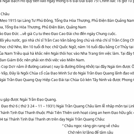
 Ngài Bạch Hổ quy tiên vào ngày mồng 6-6 Đại Đại Đạo 75! Chính xác 16 giờ 10 
g Châu
Mẹo 1915 tại Làng Tư Phú Đông, Tổng Đa Hòa Thượng, Phủ Điện Bàn Quảng Nam! 
a Hòa, Tổng Đa Hòa Thượng, Phủ Điện Bàn, Quảng Nam
 giáo Đạo Đức …về già Cụ tu theo Đạo Cao Đài cho đến ngày Chung cuộc.
i yêu nước, gọi nhà chí sĩ Trần Cao Vân bằng ông chú và nhà chí sĩ Trần Công 
 học chữ Nho, lên 10 tuổi đi học chữ Quốc Ngữ, năm 16 tuổi đậu bằng Cơ Thủy tại
a Nam Triều quá hà khắc nên Ngài thôi học vào Nha Trang tìm việc làm. Tại đây
 Ban Giám Đốc nên phải xin thôi việc vào Miền Nam.
u Cop Do’r nằm ở đường catinat ( nay là đường Đồng Khởi) tại đây Ngài tìm được 
ấp, Đây là Ngôi Chùa cổ của Đạo Minh Sư do Ngài Trần Đạo Quang lãnh đạo với
gài Trần Đạo Quang Quy Hiệp Cao Đài tại Chùa Gò kén Tây Ninh và được Phong 
u gặp được Ngài Trần Đạo Quang.
i Đạo thứ 6 ( thứ 3 24 – 11 – 1931) Ngài Trần Quang Châu làm lễ nhập môn tại 
ới Thánh Tịnh Đại Thanh thuộc Phái Tiên Thiên sinh hoạt cùng an hem Đạo hữu g
34 tại Thánh Tịnh Đại Thanh ơn trên dạy Ngài Trần Quang Châu:
“ Châu ngọc ráng gìn rạng vẻ châu
Chớ nên lơ lãng để tâm sầu