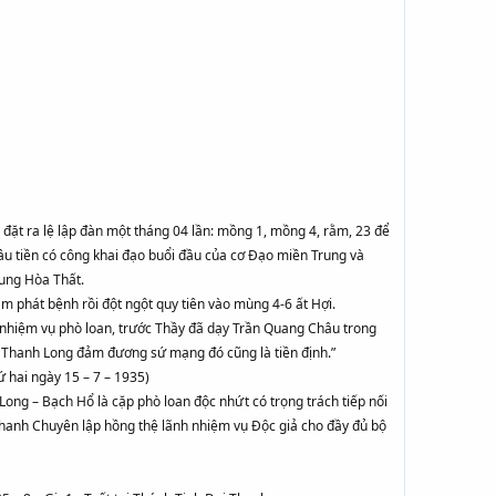
ặt ra lệ lập đàn một tháng 04 lần: mồng 1, mồng 4, rằm, 23 để
ầu tiền có công khai đạo buổi đầu của cơ Đạo miền Trung và
ung Hòa Thất.
 phát bệnh rồi đột ngột quy tiên vào mùng 4-6 ất Hợi.
 nhiệm vụ phò loan, trước Thầy đã dạy Trần Quang Châu trong
i Thanh Long đảm đương sứ mạng đó cũng là tiền định.”
ứ hai ngày 15 – 7 – 1935)
Long – Bạch Hổ là cặp phò loan độc nhứt có trọng trách tiếp nối
anh Chuyên lập hồng thệ lãnh nhiệm vụ Độc giả cho đầy đủ bộ