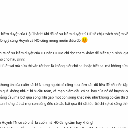
kiểm duyệt của Hội Thánh! Khi đã có sự kiểm duyệt thì HT sẽ chịu trách nhiệm về
 đồng ý cùng Huynh và HQ cũng mong muốn điều đó.
hưa có sự kiểm duyệt của HT nên HTĐM chỉ đọc tham khảo! để biết sự hi sinh, gian
ạo cho hậu sinh!
! Biết sai mà sửa thì vẫn tốt hơn là không biết chổ sai hoặc biết sai mà không sử
thong tin của cuốn sách! Nhưng người có công sưu tầm các dữ liệu để kết nên tậ
n quá không nhỉ??" hì hì cầu toàn, và mạo hiểm đều có cai hay của nó đó huynh! 
 bằng cầu mà bơi qua sông! khi gặp một con sông khác nếu như không có cầu thì đối
xui nhưng tất cả mọi con sông đều có cầu bắt qua thì rất tốt rồi! chỉ sợ có sông thì c
à Huynh TN có có phải là cuốn mà HQ đang cầm hay không!