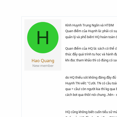
i
g
k
ử
h
i
ở
Kính Huynh Trung Ngôn và HTĐM
i
H
Quan điểm của Huynh là: phải có sự 
t
quản lý và phổ biến! HQ hoàn toàn
ạ
o
Quan điểm của HQ là: sách có thể c
thúc đẩy quá trình tu học và hành đ
Hao Quang
khi đọc tham khảo thì có đúng có sai
New member
do HQ thiếu sót không đăng đầy đủ 
Huynh TN viết: "Cười. TN có cầu toà
qua = cầu! còn người kia thì kg qua
cách bơi qua thôi! nói chung ..hên - 
HQ cũng không biết cuốn tiểu sử m