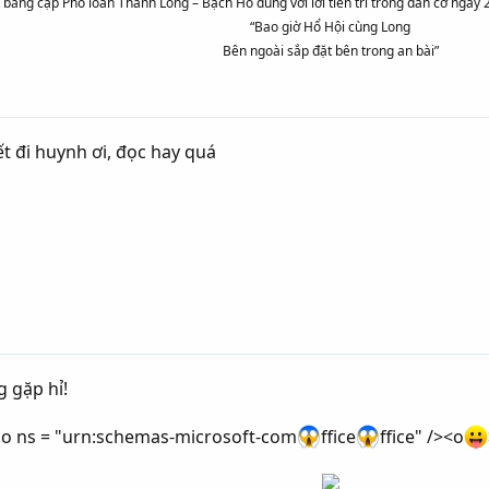
 bằng cặp Phò loan Thanh Long – Bạch Hổ đúng với lời tiên tri trong đàn cơ ngày 
“Bao giờ Hổ Hội cùng Long
Bên ngoài sắp đặt bên trong an bài”
 đi huynh ơi, đọc hay quá
g gặp hỉ!
 o ns = "urn:schemas-microsoft-com
ffice
ffice" /><o