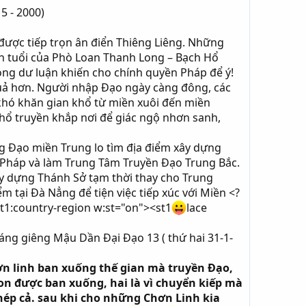
 - 2000)​
được tiếp trọn ân điển Thiêng Liêng. Những
tên tuổi của Phò Loan Thanh Long – Bạch Hổ
rong dư luận khiến cho chính quyền Pháp để ý!
quả hơn. Người nhập Đạo ngày càng đông, các
khó khăn gian khổ từ miền xuôi đến miền
ổ truyền khắp nơi để giác ngộ nhơn sanh,
g Đạo miền Trung lo tìm địa điểm xây dựng
Pháp và làm Trung Tâm Truyền Đạo Trung Bắc.
y dựng Thánh Sở tạm thời thay cho Trung
 tại Đà Nẳng để tiện việc tiếp xúc với Miền <?
st1:country-region w:st="on"><st1
lace
ng giêng Mậu Dần Đại Đạo 13 ( thứ hai 31-1-
ơn linh ban xuống thế gian mà truyền Đạo,
on được ban xuống, hai là vì chuyển kiếp mà
ép cả. sau khi cho những Chơn Linh kia