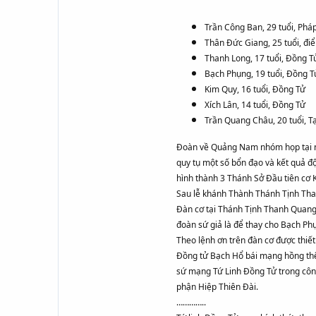
Trần Công Ban, 29 tuổi, Ph
Thân Đức Giang, 25 tuổi, điể
Thanh Long, 17 tuổi, Đồng T
Bạch Phụng, 19 tuổi, Đồng T
Kim Quy, 16 tuổi, Đồng Tử
Xích Lân, 14 tuổi, Đồng Tử
Trần Quang Châu, 20 tuổi, 
Đoàn về Quảng Nam nhóm họp tại nh
quy tụ một số bổn đạo và kết quả đ
hình thành 3 Thánh Sở Đầu tiên cơ
Sau lễ khánh Thành Thánh Tịnh Than
Đàn cơ tại Thánh Tịnh Thanh Quang 
đoàn sứ giả là để thay cho Bạch Ph
Theo lệnh ơn trên đàn cơ được thiết
Đồng tử Bạch Hổ bái mạng hồng thệ t
sứ mạng Tứ Linh Đồng Tử trong côn
phận Hiệp Thiên Đài.
…………..