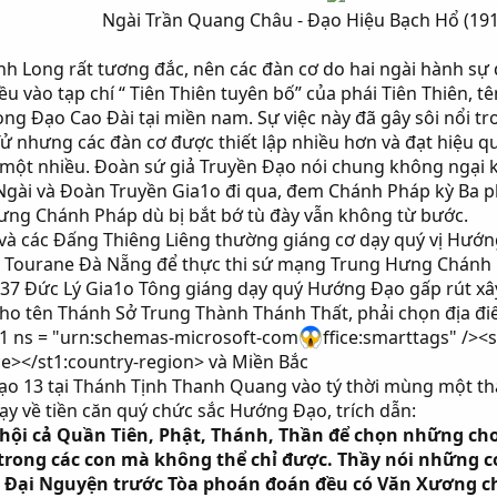
Ngài Trần Quang Châu - Đạo Hiệu Bạch Hổ (1915
h Long rất tương đắc, nên các đàn cơ do hai ngài hành sự 
u vào tạp chí “ Tiên Thiên tuyên bố” của phái Tiên Thiên, 
ong Đạo Cao Đài tại miền nam. Sự việc này đã gây sôi nổi t
Tử nhưng các đàn cơ được thiết lập nhiều hơn và đạt hiệu 
y một nhiều. Đoàn sứ giả Truyền Đạo nói chung không ngại 
gài và Đoàn Truyền Gia1o đi qua, đem Chánh Pháp kỳ Ba ph
ưng Chánh Pháp dù bị bắt bớ tù đày vẫn không từ bước.
và các Đấng Thiêng Liêng thường giáng cơ dạy quý vị Hướn
 Tourane Đà Nẵng để thực thi sứ mạng Trung Hưng Chánh 
37 Đức Lý Gia1o Tông giáng dạy quý Hướng Đạo gấp rút xâ
o tên Thánh Sở Trung Thành Thánh Thất, phải chọn địa điểm
t1 ns = "urn:schemas-microsoft-com
ffice:smarttags" /><
ce></st1:country-region> và Miền Bắc
o 13 tại Thánh Tịnh Thanh Quang vào tý thời mùng một thá
ạy về tiền căn quý chức sắc Hướng Đạo, trích dẫn:
 hội cả Quần Tiên, Phật, Thánh, Thần để chọn những ch
trong các con mà không thể chỉ được. Thầy nói những c
u Đại Nguyện trước Tòa phoán đoán đều có Văn Xương ch