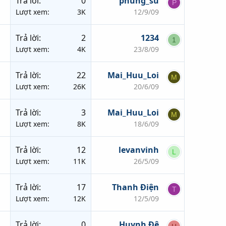
Trả lời
0
phung_su
P
Lượt xem
3K
12/9/09
Trả lời
2
1234
1
Lượt xem
4K
23/8/09
Trả lời
22
Mai_Huu_Loi
M
Lượt xem
26K
20/6/09
Trả lời
3
Mai_Huu_Loi
M
Lượt xem
8K
18/6/09
Trả lời
12
levanvinh
L
Lượt xem
11K
26/5/09
Trả lời
17
Thanh Điện
T
Lượt xem
12K
12/5/09
Trả lời
0
Huynh Đệ