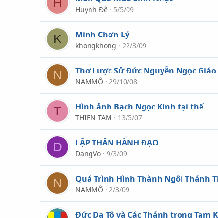
H
Huynh Đệ
5/5/09
Minh Chơn Lý
K
khongkhong
22/3/09
Thơ Lược Sử Đức Nguyễn Ngọc Giáo
N
NAMMÔ
29/10/08
Hình ảnh Bạch Ngọc Kinh tại thế
T
THIEN TAM
13/5/07
LẬP THÂN HÀNH ÐẠO
D
DangVo
9/3/09
Quá Trình Hình Thành Ngôi Thánh Th
N
NAMMÔ
2/3/09
Đức Da Tô và Các Thánh trong Tam 