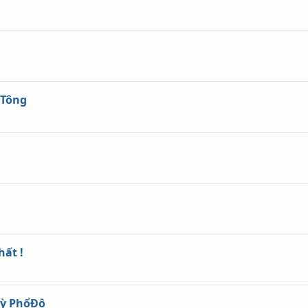
 Tông
ất !
Kỳ PhổĐộ