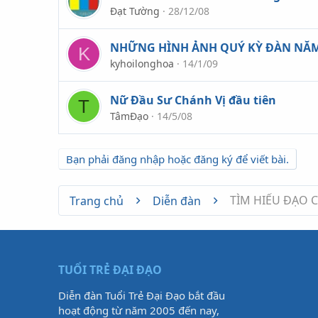
Đạt Tường
28/12/08
NHỮNG HÌNH ẢNH QUÝ KỲ ĐÀN NĂM
K
kyhoilonghoa
14/1/09
Nữ Đầu Sư Chánh Vị đầu tiên
T
TâmĐạo
14/5/08
Bạn phải đăng nhập hoặc đăng ký để viết bài.
TÌM HIỂU ĐẠO 
Trang chủ
Diễn đàn
TUỔI TRẺ ĐẠI ĐẠO
Diễn đàn Tuổi Trẻ Đại Đạo bắt đầu
hoạt động từ năm 2005 đến nay,