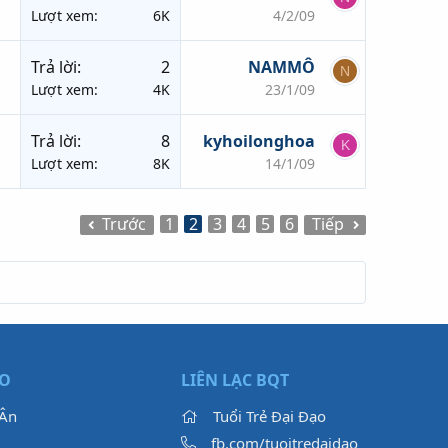
Lượt xem
6K
4/2/09
Trả lời
2
NAMMÔ
N
Lượt xem
4K
23/1/09
Trả lời
8
kyhoilonghoa
K
Lượt xem
8K
14/1/09
Trước
1
2
3
4
5
6
Tiếp
ẠO
LIÊN LẠC BQT
 Ân
Tuổi Trẻ Đại Đạo
fb.com/tuoitredaidao