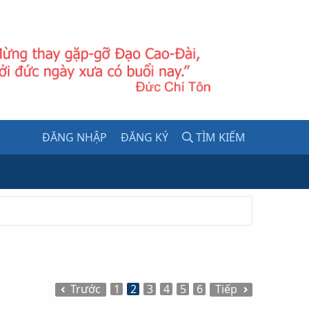
ĐĂNG NHẬP
ĐĂNG KÝ
TÌM KIẾM
Trước
1
2
3
4
5
6
Tiếp