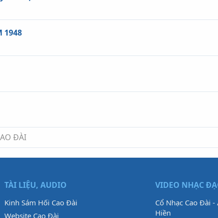
 1948
CAO ĐÀI
TÀI LIỆU, AUDIO
VIDEO NHẠC Đ
Kinh Sám Hối Cao Đài
Cổ Nhạc Cao Đài -
Hiền
Website Cao Đài