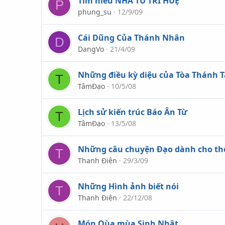
Tìm hiểu NHÀ TU TRÍ HUỆ
P
phung_su
12/9/09
Cái Dũng Của Thánh Nhân
D
DangVo
21/4/09
Những điều kỳ diệu của Tòa Thánh 
T
TâmĐạo
10/5/08
Lịch sử kiến trúc Báo Ân Từ
T
TâmĐạo
13/5/08
Những câu chuyện Đạo dành cho th
T
Thanh Điện
29/3/09
Những Hình ảnh biết nói
T
Thanh Điện
22/12/08
Món Qùa mùa Sinh Nhật