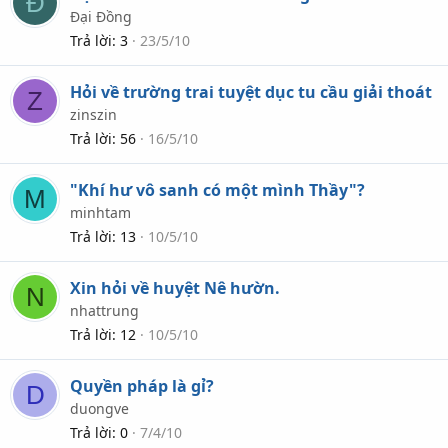
Đ
Đại Đồng
Trả lời
3
23/5/10
Hỏi về trường trai tuyệt dục tu cầu giải thoát
Z
zinszin
Trả lời
56
16/5/10
"Khí hư vô sanh có một mình Thầy"?
M
minhtam
Trả lời
13
10/5/10
Xin hỏi về huyệt Nê hườn.
N
nhattrung
Trả lời
12
10/5/10
Quyền pháp là gỉ?
D
duongve
Trả lời
0
7/4/10