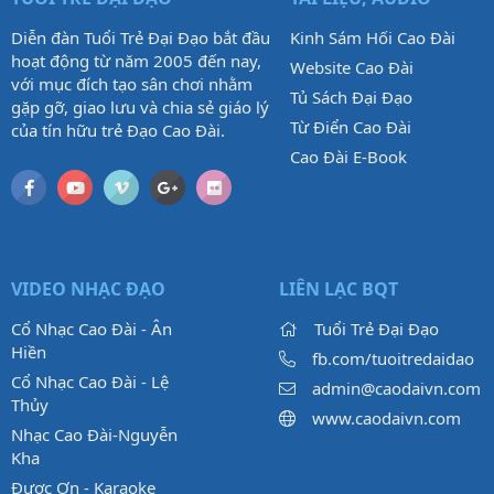
Diễn đàn Tuổi Trẻ Đại Đạo bắt đầu
Kinh Sám Hối Cao Đài
hoạt động từ năm 2005 đến nay,
Website Cao Đài
với mục đích tạo sân chơi nhằm
Tủ Sách Đại Đạo
gặp gỡ, giao lưu và chia sẻ giáo lý
Từ Điển Cao Đài
của tín hữu trẻ Đạo Cao Đài.
Cao Đài E-Book
VIDEO NHẠC ĐẠO
LIÊN LẠC BQT
Cổ Nhạc Cao Đài - Ân
Tuổi Trẻ Đại Đạo
Hiền
fb.com/tuoitredaidao
Cổ Nhạc Cao Đài - Lệ
admin@caodaivn.com
Thủy
www.caodaivn.com
Nhạc Cao Đài-Nguyễn
Kha
Được Ơn - Karaoke