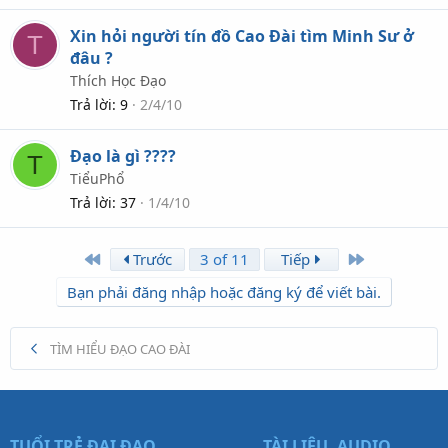
Xin hỏi người tín đồ Cao Đài tìm Minh Sư ở
T
đâu ?
Thích Học Đạo
Trả lời
9
2/4/10
Đạo là gì ????
T
TiểuPhổ
Trả lời
37
1/4/10
First
Last
Trước
3 of 11
Tiếp
Bạn phải đăng nhập hoặc đăng ký để viết bài.
TÌM HIỂU ĐẠO CAO ĐÀI
TUỔI TRẺ ĐẠI ĐẠO
TÀI LIỆU, AUDIO