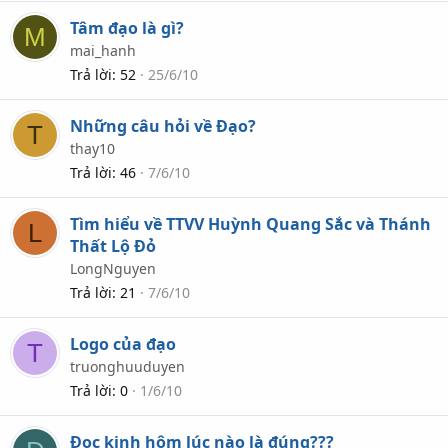
Tâm đạo là gì?
M
mai_hanh
Trả lời
52
25/6/10
Những câu hỏi về Đạo?
T
thay10
Trả lời
46
7/6/10
Tìm hiểu về TTVV Huỳnh Quang Sắc và Thánh
L
Thất Lộ Đỏ
LongNguyen
Trả lời
21
7/6/10
Logo của đạo
T
truonghuuduyen
Trả lời
0
1/6/10
Đọc kinh hôm lúc nào là đúng???