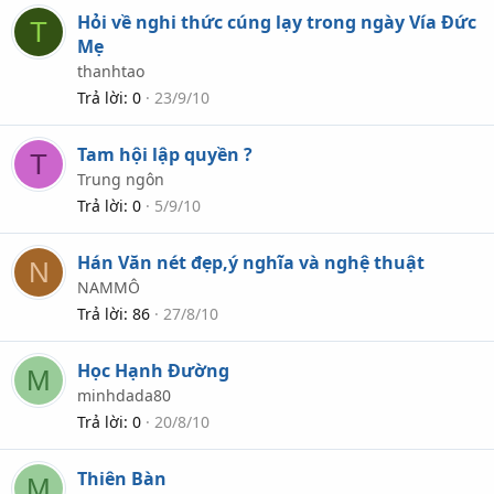
Hỏi về nghi thức cúng lạy trong ngày Vía Đức
T
Mẹ
thanhtao
Trả lời
0
23/9/10
Tam hội lập quyền ?
T
Trung ngôn
Trả lời
0
5/9/10
Hán Văn nét đẹp,ý nghĩa và nghệ thuật
N
NAMMÔ
Trả lời
86
27/8/10
Học Hạnh Đường
M
minhdada80
Trả lời
0
20/8/10
Thiên Bàn
M