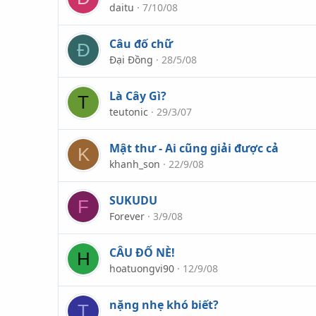
daitu
7/10/08
Câu đố chữ
Đ
Đại Đồng
28/5/08
Là Cây Gì?
T
teutonic
29/3/07
Mật thư - Ai cũng giải được cả
K
khanh_son
22/9/08
SUKUDU
F
Forever
3/9/08
CÂU ĐỐ NÈ!
H
hoatuongvi90
12/9/08
nặng nhẹ khó biết?
T