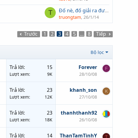
Đố nè, đố giải ra được !!!
T
truongtam
26/1/14
Trước
1
2
3
4
5
…
8
Tiếp
Bộ lọc
Trả lời
15
Forever
F
Lượt xem
9K
28/10/08
Trả lời
23
khanh_son
K
Lượt xem
12K
27/10/08
Trả lời
23
thanhthanh92
Lượt xem
18K
26/10/08
Trả lời
14
ThanTamTinhY
T