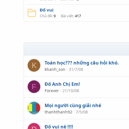
Đố vui
Chủ đề
9
Bài viết
417
Toán học??? những câu hỏi khó.
K
khanh_son
31/7/08
Đố Anh Chị Em!
F
Forever
21/10/08
Mọi người cùng giải nhé
thanhthanh92
7/5/08
Đố vui nè !!!!