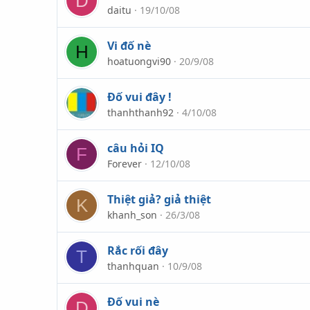
D
daitu
19/10/08
Vi đố nè
H
hoatuongvi90
20/9/08
Đố vui đây !
thanhthanh92
4/10/08
câu hỏi IQ
F
Forever
12/10/08
Thiệt giả? giả thiệt
K
khanh_son
26/3/08
Rắc rối đây
T
thanhquan
10/9/08
Đố vui nè
D