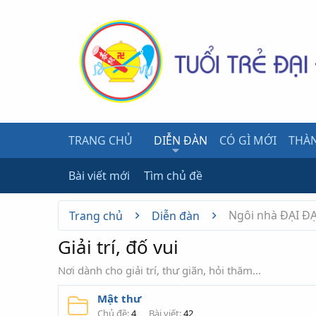
TRANG CHỦ
DIỄN ĐÀN
CÓ GÌ MỚI
THÀN
Bài viết mới
Tìm chủ đề
Ngôi nhà ĐẠI Đ
Trang chủ
Diễn đàn
Giải trí, đố vui
Nơi dành cho giải trí, thư giãn, hỏi thăm...
Mật thư
Chủ đề
4
Bài viết
42