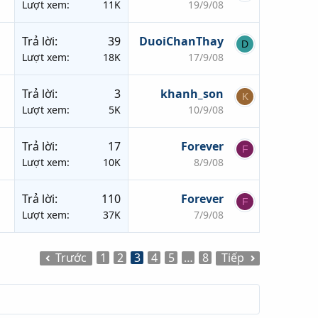
Lượt xem
11K
19/9/08
Trả lời
39
DuoiChanThay
D
Lượt xem
18K
17/9/08
Trả lời
3
khanh_son
K
Lượt xem
5K
10/9/08
Trả lời
17
Forever
F
Lượt xem
10K
8/9/08
Trả lời
110
Forever
F
Lượt xem
37K
7/9/08
Trước
1
2
3
4
5
…
8
Tiếp