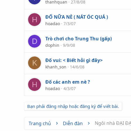
thanhquan
27/8/08
ĐỐ NỮA NÈ ( NÁT ÓC QUÁ )
H
hoadao
7/3/07
Trò chơi cho Trung Thu (gấp)
D
dophin
9/9/08
Đố vui: < Biết hỏi gì đây>
K
khanh_son
14/6/08
Đố các anh em nè ?
H
hoadao
4/3/07
Bạn phải đăng nhập hoặc đăng ký để viết bài.
Ngôi nhà ĐẠI Đ
Trang chủ
Diễn đàn